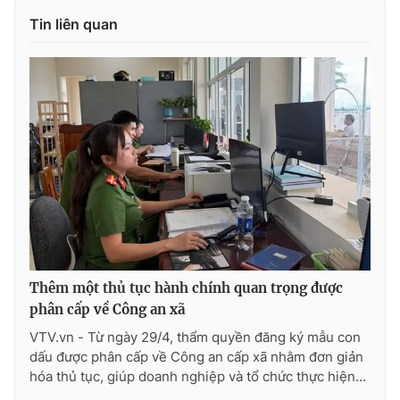
Ðiện thoại Thời báo VTV:
024.66 897 897
Tin liên quan
Email:
toasoan@vtv.vn
Liên hệ quảng cáo:
024-7300.7108
Thêm một thủ tục hành chính quan trọng được
phân cấp về Công an xã
® Cấm sao chép dưới mọi hình thức nếu không có sự chấp
thuận bằng văn bản. Ghi rõ nguồn VTV.vn khi phát hành lại
VTV.vn - Từ ngày 29/4, thẩm quyền đăng ký mẫu con
thông tin từ website này.
dấu được phân cấp về Công an cấp xã nhằm đơn giản
hóa thủ tục, giúp doanh nghiệp và tổ chức thực hiện...