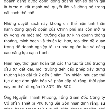
doanh đang được cộng đồng doanh nghiệp đánh giá
Phim VTV
Giải trí
là bước đi rất mạnh mẽ, quyết liệt và đồng bộ trong
Hậu trường
cải cách thể chế.
Điện ảnh
Đời sống
Nhân vật
Những quyết sách này không chỉ thể hiện tinh thần
Âm nhạc
hành động quyết đoán của Chính phủ mà còn mở ra
Du lịch
Khán giả
Giáo dục
Sao
kỳ vọng về một môi trường đầu tư kinh doanh thông
Làm đẹp
Giải sao mai
thoáng, minh bạch và thuận lợi hơn, tạo tiền đề quan
Tuyển sinh
trọng để doanh nghiệp tối ưu hóa nguồn lực và nâng
Công nghệ
Chất lượng cuộc sống
cao năng lực cạnh tranh.
Học trực tuyến
Hitech Công nghệ tương lai
Giao lưu trực tuyến
Hiện nay, thời gian hoàn tất các thủ tục từ chủ trương
Sản phẩm
đầu tư, đất đai, môi trường đến cấp phép xây dựng
thường kéo dài từ 2 đến 3 năm. Tuy nhiên, nếu các thủ
Lịch phát sóng
Thị trường
tục được đơn giản hóa và phân cấp rõ ràng, thời gian
này có thể rút ngắn từ 30% đến 50%.
Tư vấn
Chuyên mục khác
Ông Nguyễn Thanh Phương, Tổng Giám đốc Công ty
Emagazine
Podcast
Cổ phần Thiết bị Phụ tùng Sài Gòn nhận định rằng, sự