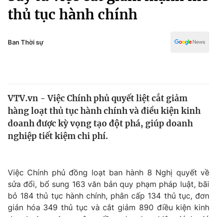
Chính trị
thủ tục hành chính
Truyền hình
Văn hóa - Giải trí
Xã hội
Y tế
Ban Thời sự
Đời sống
Pháp luật
Công nghệ
Giáo dục
Y tế
VTV.vn - Việc Chính phủ quyết liệt cắt giảm
hàng loạt thủ tục hành chính và điều kiện kinh
Thế giới
doanh được kỳ vọng tạo đột phá, giúp doanh
Tin tức
nghiệp tiết kiệm chi phí.
Kinh tế
Thế giới đó đây
Tài chính
Dữ liệu và đời sống
Việc Chính phủ đồng loạt ban hành 8 Nghị quyết về
Câu chuyện quốc tế
Thị trường
sửa đổi, bổ sung 163 văn bản quy phạm pháp luật, bãi
bỏ 184 thủ tục hành chính, phân cấp 134 thủ tục, đơn
Truyền hình
Góc doanh nghiệp
giản hóa 349 thủ tục và cắt giảm 890 điều kiện kinh