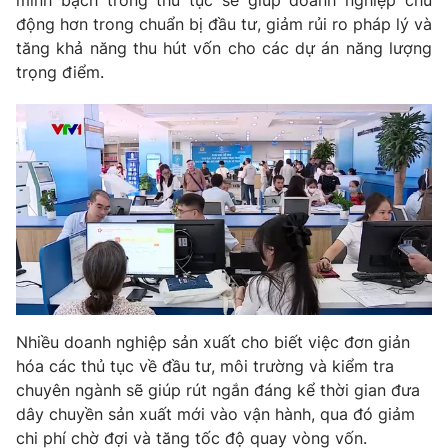
minh bạch trong thủ tục sẽ giúp doanh nghiệp chủ
động hơn trong chuẩn bị đầu tư, giảm rủi ro pháp lý và
Photo
Infographic
tăng khả năng thu hút vốn cho các dự án năng lượng
trọng điểm.
Video
Shorts video
VTV Money
VTV Thể thao
VTV Sức khoẻ
Bất động sản
Thị trường 24h
Tấm lòng Việt
VTV4
Vươn mình bằng AI
Nhiều doanh nghiệp sản xuất cho biết việc đơn giản
hóa các thủ tục về đầu tư, môi trường và kiểm tra
VTV9
VTV8
chuyên ngành sẽ giúp rút ngắn đáng kể thời gian đưa
dây chuyền sản xuất mới vào vận hành, qua đó giảm
Liên hệ tòa soạn
English
chi phí chờ đợi và tăng tốc độ quay vòng vốn.