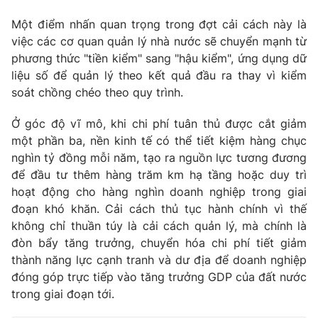
Một điểm nhấn quan trọng trong đợt cải cách này là
việc các cơ quan quản lý nhà nước sẽ chuyển mạnh từ
phương thức "tiền kiểm" sang "hậu kiểm", ứng dụng dữ
THỜI BÁO VTV
liệu số để quản lý theo kết quả đầu ra thay vì kiểm
soát chồng chéo theo quy trình.
Ở góc độ vĩ mô, khi chi phí tuân thủ được cắt giảm
Theo dõi báo trên
một phần ba, nền kinh tế có thể tiết kiệm hàng chục
nghìn tỷ đồng mỗi năm, tạo ra nguồn lực tương đương
để đầu tư thêm hàng trăm km hạ tầng hoặc duy trì
Cơ quan chủ quản:
Đài Truyền hình Việt Nam
hoạt động cho hàng nghìn doanh nghiệp trong giai
Cơ quan báo chí:
Thời báo VTV
đoạn khó khăn. Cải cách thủ tục hành chính vì thế
Giấy phép hoạt động báo in và báo điện tử số 483/GP-BTTTT
không chỉ thuần túy là cải cách quản lý, mà chính là
cấp ngày 29/12/2023
đòn bẩy tăng trưởng, chuyển hóa chi phí tiết giảm
Tổng Biên tập:
Vũ Thanh Thủy
thành năng lực cạnh tranh và dư địa để doanh nghiệp
Phó Tổng Biên tập:
Nguyễn Thị Mỹ Hạnh, Phạm Quốc Thắng,
đóng góp trực tiếp vào tăng trưởng GDP của đất nước
Nguyễn Trọng Ninh
trong giai đoạn tới.
Tổng đài VTV:
024.38 355 931 - 024.38 355 932