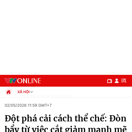
XÃ HỘI
Chính trị
02/05/2026 11:59 GMT+7
Xã hội
Đột phá cải cách thể chế: Đòn
Pháp luật
Chuyên mục
Kinh tế
bẩy từ việc cắt giảm mạnh mẽ
Thể thao