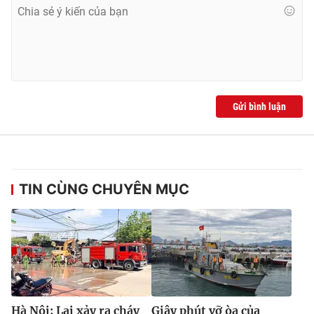
Gửi bình luận
TIN CÙNG CHUYÊN MỤC
Hà Nội: Lại xảy ra cháy
Giây phút vỡ òa của