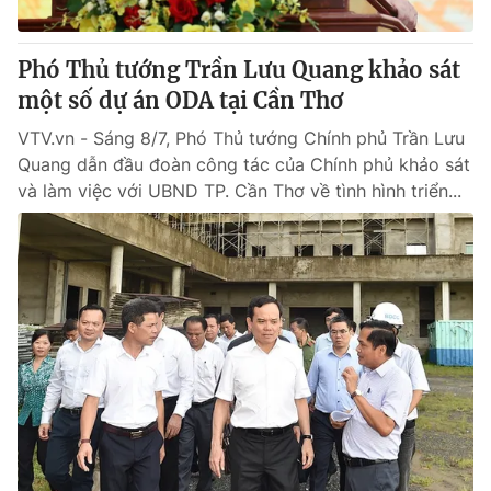
Giấy phép hoạt động báo in và báo điện tử số 483/GP-BTTTT
cấp ngày 29/12/2023
Phó Thủ tướng Trần Lưu Quang khảo sát
Tổng Biên tập:
Vũ Thanh Thủy
một số dự án ODA tại Cần Thơ
Phó Tổng Biên tập:
Nguyễn Thị Mỹ Hạnh, Phạm Quốc Thắng,
Nguyễn Trọng Ninh
VTV.vn - Sáng 8/7, Phó Thủ tướng Chính phủ Trần Lưu
Tổng đài VTV:
024.38 355 931 - 024.38 355 932
Quang dẫn đầu đoàn công tác của Chính phủ khảo sát
Ðiện thoại Thời báo VTV:
024.66 897 897
và làm việc với UBND TP. Cần Thơ về tình hình triển...
Email:
toasoan@vtv.vn
Liên hệ quảng cáo:
024-7300.7108