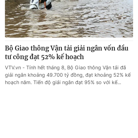
Tin tức
Kinh tế
Thế giới đó đây
Tài chính
Dữ liệu và đời sống
Câu chuyện quốc tế
Thị trường
Bộ Giao thông Vận tải giải ngân vốn đầu
Truyền hình
Góc doanh nghiệp
tư công đạt 52% kế hoạch
Phim VTV
Giải trí
VTV.vn - Tính hết tháng 8, Bộ Giao thông Vận tải đã
Hậu trường
giải ngân khoảng 49.700 tỷ đồng, đạt khoảng 52% kế
Điện ảnh
hoạch năm. Tiến độ giải ngân đạt 95% so với kế...
Đời sống
Nhân vật
Âm nhạc
Du lịch
Khán giả
Giáo dục
Sao
Làm đẹp
Giải sao mai
Tuyển sinh
Công nghệ
Chất lượng cuộc sống
Học trực tuyến
Hitech Công nghệ tương lai