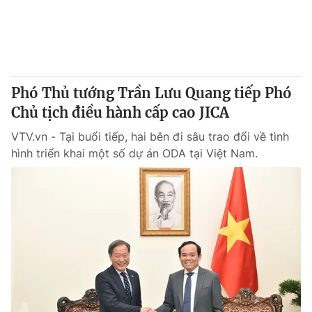
Giao lưu trực tuyến
Sản phẩm
Lịch phát sóng
Thị trường
Tư vấn
Phó Thủ tướng Trần Lưu Quang tiếp Phó
Chuyên mục khác
Chủ tịch điều hành cấp cao JICA
Emagazine
Podcast
VTV.vn - Tại buổi tiếp, hai bên đi sâu trao đổi về tình
hình triển khai một số dự án ODA tại Việt Nam.
Photo
Infographic
Video
Shorts video
VTV Money
VTV Thể thao
VTV Sức khoẻ
Bất động sản