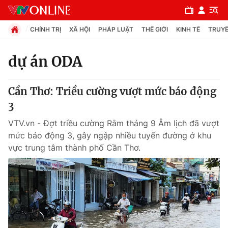
CHÍNH TRỊ
XÃ HỘI
PHÁP LUẬT
THẾ GIỚI
KINH TẾ
TRUYỀ
dự án ODA
Chuyên mục
Cần Thơ: Triều cường vượt mức báo động
Chính trị
3
VTV.vn - Đợt triều cường Rằm tháng 9 Âm lịch đã vượt
Xã hội
mức báo động 3, gây ngập nhiều tuyến đường ở khu
vực trung tâm thành phố Cần Thơ.
Pháp luật
Y tế
Thế giới