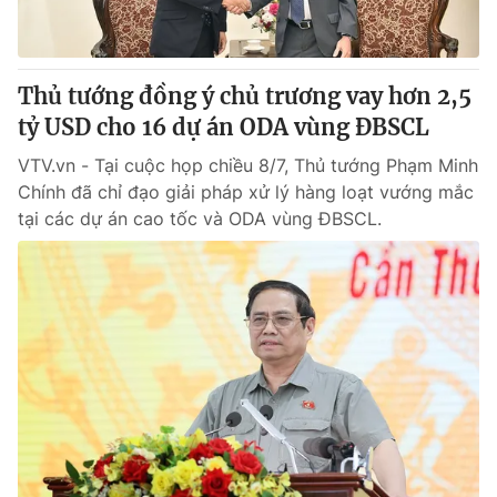
Thị trường 24h
Tấm lòng Việt
VTV4
Vươn mình bằng AI
Thủ tướng đồng ý chủ trương vay hơn 2,5
tỷ USD cho 16 dự án ODA vùng ĐBSCL
VTV9
VTV8
VTV.vn - Tại cuộc họp chiều 8/7, Thủ tướng Phạm Minh
Chính đã chỉ đạo giải pháp xử lý hàng loạt vướng mắc
Liên hệ tòa soạn
English
tại các dự án cao tốc và ODA vùng ĐBSCL.
THỜI BÁO VTV
Theo dõi báo trên
Cơ quan chủ quản:
Đài Truyền hình Việt Nam
Cơ quan báo chí:
Thời báo VTV