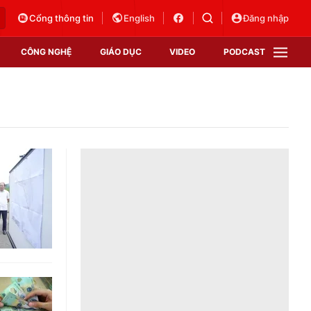
Cổng thông tin
English
Đăng nhập
CÔNG NGHỆ
GIÁO DỤC
VIDEO
PODCAST
VTV Money
VTV Thể thao
VTV Sức khoẻ
Bất động sản
Thị trường 24h
Tấm lòng Việt
Vươn mình bằng AI
VTV4
VTV8
VTV9
Lịch phát sóng
Giao lưu trực tuyến
Sự kiện