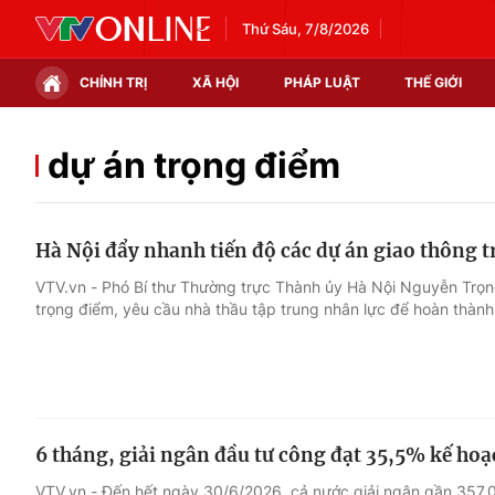
Thứ Sáu, 7/8/2026
CHÍNH TRỊ
XÃ HỘI
PHÁP LUẬT
THẾ GIỚI
Chính trị
Xã hội
dự án trọng điểm
Thế giới
Kinh tế
Hà Nội đẩy nhanh tiến độ các dự án giao thông 
Tin tức
Tài chính
VTV.vn - Phó Bí thư Thường trực Thành ủy Hà Nội Nguyễn Trọn
trọng điểm, yêu cầu nhà thầu tập trung nhân lực để hoàn thành
Thế giới đó đây
Thị trường
Câu chuyện quốc tế
Góc doanh nghiệp
Dữ liệu và đời sống
6 tháng, giải ngân đầu tư công đạt 35,5% kế hoạ
VTV.vn - Đến hết ngày 30/6/2026, cả nước giải ngân gần 357.