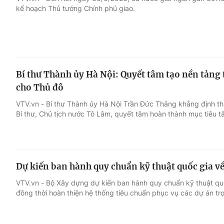
kế hoạch Thủ tướng Chính phủ giao.
Giải trí
Đời sống
Điện ảnh
Du lịch
Bí thư Thành ủy Hà Nội: Quyết tâm tạo nền tảng t
Âm nhạc
Làm đẹp
cho Thủ đô
VTV.vn - Bí thư Thành ủy Hà Nội Trần Đức Thắng khẳng định th
Sao
Chất lượng cuộc sốn
Bí thư, Chủ tịch nước Tô Lâm, quyết tâm hoàn thành mục tiêu t
Dự kiến ban hành quy chuẩn kỹ thuật quốc gia về
VTV.vn - Bộ Xây dựng dự kiến ban hành quy chuẩn kỹ thuật quố
đồng thời hoàn thiện hệ thống tiêu chuẩn phục vụ các dự án tr