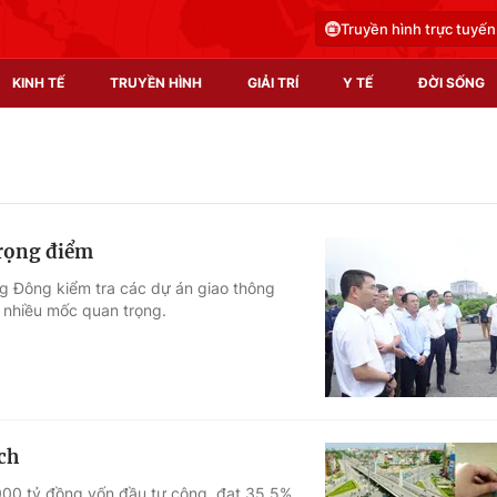
Truyền hình trực tuyến
KINH TẾ
TRUYỀN HÌNH
GIẢI TRÍ
Y TẾ
ĐỜI SỐNG
Pháp luật
Y tế
Truyền hình
Multimedia
trọng điểm
Phim VTV
Video
g Đông kiểm tra các dự án giao thông
 nhiều mốc quan trọng.
Hậu trường
Shorts video
Nhân vật
Podcast
Khán giả
EMagazine
Giải sao mai
Photo
ch
Infographic
000 tỷ đồng vốn đầu tư công, đạt 35,5%