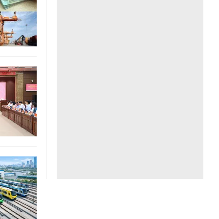
Liên hệ toà soạn
hệ tương lai