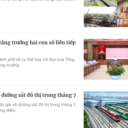
Góc ảnh
Giáo dục
Công nghệ
Tuyển sinh
Hitech Công ng
ăng trưởng hai con số liên tiếp
Học trực tuyến
Sản phẩm
ành phố sẽ cụ thể hóa chỉ đạo của Tổng
g
Thị trường
ăng trưởng.
Tư vấn
 đường sắt đô thị trong tháng 7
c gia về đường sắt đô thị trong tháng 7,
ọng điểm.