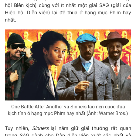
hội Biên kịch) cùng với ít nhất một giải SAG (giải của
Photo
Infographic
Hiệp hội Diễn viên) lại để thua ở hạng mục Phim hay
nhất.
Video
Shorts video
VTV Money
VTV Thể thao
VTV Sức khoẻ
Bất động sản
Thị trường 24h
Tấm lòng Việt
VTV4
Vươn mình bằng AI
One Battle After Another và Sinners tạo nên cuộc đua
kịch tính ở hạng mục Phim hay nhất (Ảnh: Warner Bros.)
VTV9
VTV8
Tuy nhiên,
Sinners
lại nắm giữ giải thưởng rất quan
Liên hệ tòa soạn
English
trọng SAG dành cho Dàn diễn viên xuất sắc nhất và