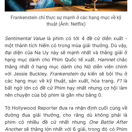
Frankenstein chỉ thực sự mạnh ở các hạng mục về kỹ
thuật (Ảnh: Netflix)
Sentimental Value
là phim có tới 4 đề cử diễn xuất -
một thành tích hiếm có trong mùa giải thưởng. Dù vậy,
đại diện của Na Uy này sẽ mạnh nhất và thắng giải ở
hạng mục dành cho Phim Quốc tế xuất.
Hamnet
chắc
thắng nhất ở hạng mục dành cho Nữ diễn viên chính
với Jessie Buckley.
Frankenstein
dự kiến sẽ bội thu ở
các hạng mục về kỹ thuật, sản xuất, hóa trang.
F1
là
bất ngờ lớn có đề cử Phim hay nhất nhưng cơ hội làm
nên chuyện của bộ phim là gần như bằng 0.
Tờ Hollywood Reporter đưa ra nhận định cuối cùng về
đường đua giải thưởng, cho rằng dù không phải là
phim có nhiều đề cử nhất nhưng
One Battle After
Another
sẽ thắng lớn nhất với 6 giải, trong đó có Phim