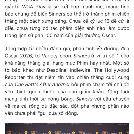
giải từ WGA. Đây là sự kết hợp mạnh mẽ, mang tính
bảo chứng để biến Sinners có thể trở thành phim chiến
thắng một cách xứng đáng. Chưa kể kỷ lục 16 đề cử là
điều chưa từng có tác phẩm điện ảnh nào làm được
THỜI BÁO VTV
trong lịch sử gần 100 năm của giải thưởng Oscar.
Theo dõi báo trên
Tổng hợp từ nhiều đánh giá, phân tích về đường đua
Oscar 2026, tờ Variety chọn
Sinners
ở vị trí số 1 cho
khả năng thắng giải hạng mục Phim hay nhất. Một số
Cơ quan chủ quản:
Đài Truyền hình Việt Nam
tờ báo khác như Deadline, Indiewire, The Hollywood
Cơ quan báo chí:
Thời báo VTV
Reporter thì đặt niềm tin vào chiến thắng cuối cùng
Giấy phép hoạt động báo in và báo điện tử số 483/GP-BTTTT
của
One Battle After Another
bởi phim chạm tới chủ đề
cấp ngày 29/12/2023
yêu thích quen thuộc của ban giám khảo đồng thời
Tổng Biên tập:
Vũ Thanh Thủy
mang tính thời sự nóng bỏng.
Sinners
với câu chuyện
Phó Tổng Biên tập:
Nguyễn Thị Mỹ Hạnh, Phạm Quốc Thắng,
về ma cà rồng dù đặc sắc, đột phá nhưng phần nào
Nguyễn Trọng Ninh
vẫn chưa phải "gu" của số đông.
Tổng đài VTV:
024.38 355 931 - 024.38 355 932
Ðiện thoại Thời báo VTV:
024.66 897 897