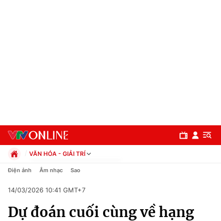
VĂN HÓA - GIẢI TRÍ
Chính trị
Điện ảnh
Âm nhạc
Sao
Xã hội
14/03/2026 10:41 GMT+7
Pháp luật
Chuyên mục
Kinh tế
Dự đoán cuối cùng về hạng
Thể thao