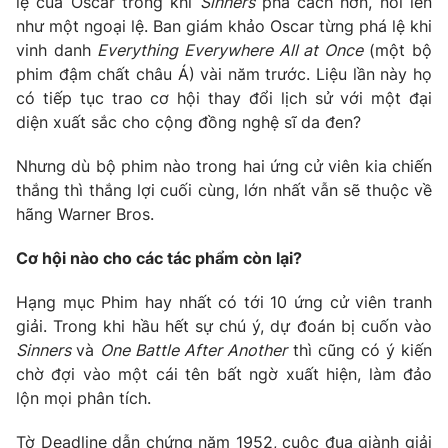
lệ của Oscar trong khi
Sinners
phá cách hơn, nổi lên
như một ngoại lệ. Ban giám khảo Oscar từng phá lệ khi
vinh danh
Everything Everywhere All at Once
(một bộ
phim đậm chất châu Á) vài năm trước. Liệu lần này họ
có tiếp tục trao cơ hội thay đổi lịch sử với một đại
diện xuất sắc cho cộng đồng nghệ sĩ da đen?
Nhưng dù bộ phim nào trong hai ứng cử viên kia chiến
thắng thì thắng lợi cuối cùng, lớn nhất vẫn sẽ thuộc về
hãng Warner Bros.
Cơ hội nào cho các tác phẩm còn lại?
Hạng mục Phim hay nhất có tới 10 ứng cử viên tranh
giải. Trong khi hầu hết sự chú ý, dự đoán bị cuốn vào
Sinners
và
One Battle After Another
thì cũng có ý kiến
chờ đợi vào một cái tên bất ngờ xuất hiện, làm đảo
lộn mọi phân tích.
Tờ Deadline dẫn chứng năm 1952, cuộc đua giành giải