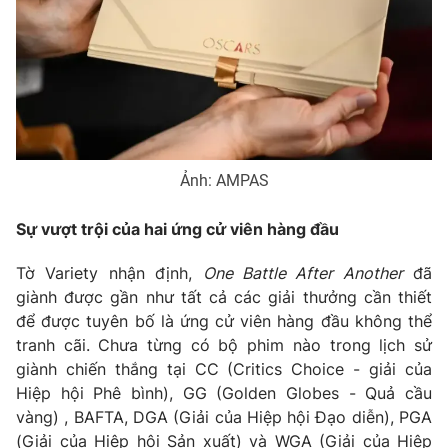
Phim VTV
Giải trí
Hậu trường
Điện ảnh
Đời sống
Nhân vật
Âm nhạc
Du lịch
Khán giả
Giáo dục
Sao
Làm đẹp
Giải sao mai
Tuyển sinh
Ảnh: AMPAS
Công nghệ
Chất lượng cuộc sống
Học trực tuyến
Sự vượt trội của hai ứng cử viên hàng đầu
Hitech Công nghệ tương lai
Giao lưu trực tuyến
Tờ Variety nhận định,
One Battle After Another
đã
Sản phẩm
giành được gần như tất cả các giải thưởng cần thiết
Lịch phát sóng
Thị trường
để được tuyên bố là ứng cử viên hàng đầu không thể
tranh cãi. Chưa từng có bộ phim nào trong lịch sử
Tư vấn
giành chiến thắng tại CC (Critics Choice - giải của
Chuyên mục khác
Hiệp hội Phê bình), GG (Golden Globes - Quả cầu
vàng) , BAFTA, DGA (Giải của Hiệp hội Đạo diễn), PGA
Emagazine
Podcast
(Giải của Hiệp hội Sản xuất) và WGA (Giải của Hiệp