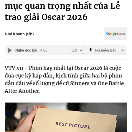
Chính trị
mục quan trọng nhất của Lễ
Truyền hình
trao giải Oscar 2026
Văn hóa - Giải trí
Xã hội
Y tế
Đời sống
Nhã Khanh (t/h)
Pháp luật
Công nghệ
Giáo dục
Nghe đọc bài
4:06
Y tế
VTV.vn - Phim hay nhất tại Oscar 2026 là cuộc
Thế giới
đua cực kỳ hấp dẫn, kịch tính giữa hai bộ phim
Tin tức
dẫn đầu về số lượng đề cử Sinners và One Battle
Kinh tế
After Another.
Thế giới đó đây
Tài chính
Dữ liệu và đời sống
Câu chuyện quốc tế
Thị trường
Truyền hình
Góc doanh nghiệp