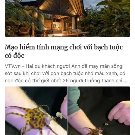
Tin tức
Kinh tế
Thế giới đó đây
Tài chính
Dữ liệu và đời sống
Câu chuyện quốc tế
Thị trường
Mạo hiểm tính mạng chơi với bạch tuộc
Truyền hình
Góc doanh nghiệp
có độc
Phim VTV
Giải trí
VTV.vn - Hai du khách người Anh đã may mắn sống
Hậu trường
sót sau khi chơi với con bạch tuộc nhỏ màu xanh, có
Điện ảnh
nọc độc có thể giết chết 26 người trưởng thành chỉ...
Đời sống
Nhân vật
Âm nhạc
Du lịch
Khán giả
Giáo dục
Sao
Làm đẹp
Giải sao mai
Tuyển sinh
Công nghệ
Chất lượng cuộc sống
Học trực tuyến
Hitech Công nghệ tương lai