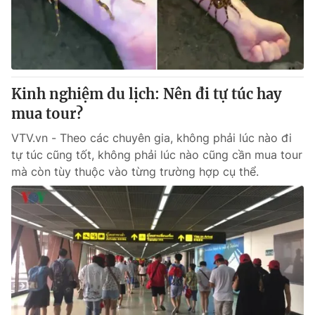
Giao lưu trực tuyến
Sản phẩm
Lịch phát sóng
Thị trường
Tư vấn
Kinh nghiệm du lịch: Nên đi tự túc hay
Chuyên mục khác
mua tour?
Emagazine
Podcast
VTV.vn - Theo các chuyên gia, không phải lúc nào đi
tự túc cũng tốt, không phải lúc nào cũng cần mua tour
Photo
Infographic
mà còn tùy thuộc vào từng trường hợp cụ thể.
Video
Shorts video
VTV Money
VTV Thể thao
VTV Sức khoẻ
Bất động sản