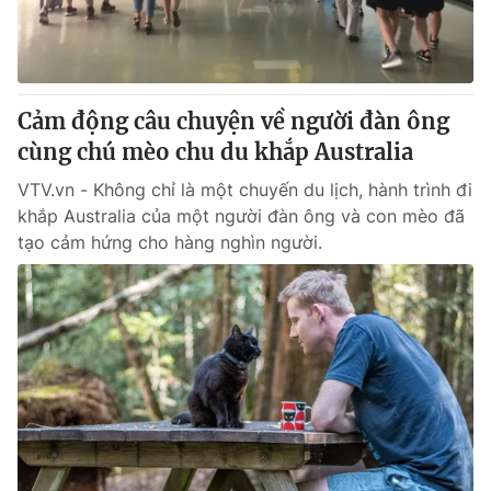
Thị trường 24h
Tấm lòng Việt
VTV4
Vươn mình bằng AI
Cảm động câu chuyện về người đàn ông
VTV9
VTV8
cùng chú mèo chu du khắp Australia
VTV.vn - Không chỉ là một chuyến du lịch, hành trình đi
Liên hệ tòa soạn
English
khắp Australia của một người đàn ông và con mèo đã
tạo cảm hứng cho hàng nghìn người.
THỜI BÁO VTV
Theo dõi báo trên
Cơ quan chủ quản:
Đài Truyền hình Việt Nam
Cơ quan báo chí:
Thời báo VTV