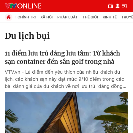
CHÍNH TRỊ
XÃ HỘI
PHÁP LUẬT
THẾ GIỚI
KINH TẾ
TRUYỀ
Du lịch bụi
Chuyên mục
11 điểm lưu trú đáng lưu tâm: Từ khách
Chính trị
sạn container đến sân golf trong nhà
VTV.vn - Là điểm đến yêu thích của nhiều khách du
Xã hội
lịch, các khách sạn này đạt mức 9/10 điểm trong các
bài đánh giá của du khách về nơi lưu trú "đáng đồng...
Pháp luật
Y tế
Thế giới