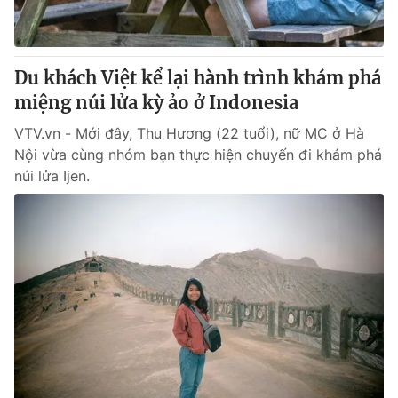
Giấy phép hoạt động báo in và báo điện tử số 483/GP-BTTTT
cấp ngày 29/12/2023
Tổng Biên tập:
Vũ Thanh Thủy
Du khách Việt kể lại hành trình khám phá
Phó Tổng Biên tập:
Nguyễn Thị Mỹ Hạnh, Phạm Quốc Thắng,
miệng núi lửa kỳ ảo ở Indonesia
Nguyễn Trọng Ninh
Tổng đài VTV:
024.38 355 931 - 024.38 355 932
VTV.vn - Mới đây, Thu Hương (22 tuổi), nữ MC ở Hà
Ðiện thoại Thời báo VTV:
024.66 897 897
Nội vừa cùng nhóm bạn thực hiện chuyến đi khám phá
Email:
toasoan@vtv.vn
núi lửa Ijen.
Liên hệ quảng cáo:
024-7300.7108