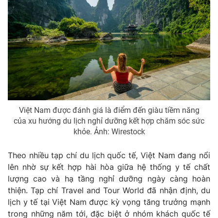
Photo
Infographic
Video
Shorts video
VTV Money
VTV Thể thao
VTV Sức khoẻ
Bất động sản
Việt Nam được đánh giá là điểm đến giàu tiềm năng
của xu hướng du lịch nghỉ dưỡng kết hợp chăm sóc sức
Thị trường 24h
Tấm lòng Việt
khỏe. Ảnh: Wirestock
Theo nhiều tạp chí du lịch quốc tế, Việt Nam đang nổi
VTV4
Vươn mình bằng AI
lên nhờ sự kết hợp hài hòa giữa hệ thống y tế chất
lượng cao và hạ tầng nghỉ dưỡng ngày càng hoàn
VTV9
VTV8
thiện. Tạp chí Travel and Tour World đã nhận định, du
lịch y tế tại Việt Nam được kỳ vọng tăng trưởng mạnh
Liên hệ tòa soạn
English
trong những năm tới, đặc biệt ở nhóm khách quốc tế