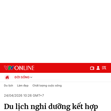
ĐỜI SỐNG
Chính trị
Du lịch
Làm đẹp
Chất lượng cuộc sống
Xã hội
24/04/2026 10:26 GMT+7
Pháp luật
Chuyên mục
Kinh tế
Du lịch nghỉ dưỡng kết hợp
Thể thao