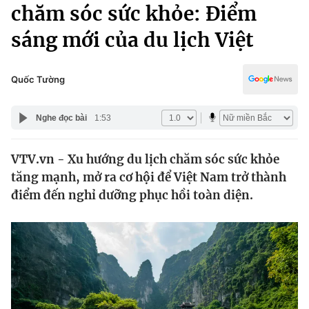
Chính trị
chăm sóc sức khỏe: Điểm
Truyền hình
sáng mới của du lịch Việt
Văn hóa - Giải trí
Xã hội
Y tế
Đời sống
Quốc Tường
Pháp luật
Công nghệ
Giáo dục
Nghe đọc bài
1:53
Y tế
VTV.vn - Xu hướng du lịch chăm sóc sức khỏe
Thế giới
tăng mạnh, mở ra cơ hội để Việt Nam trở thành
Tin tức
điểm đến nghỉ dưỡng phục hồi toàn diện.
Kinh tế
Thế giới đó đây
Tài chính
Dữ liệu và đời sống
Câu chuyện quốc tế
Thị trường
Truyền hình
Góc doanh nghiệp