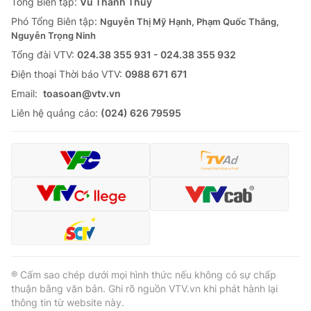
Tổng Biên tập:
Vũ Thanh Thủy
Phó Tổng Biên tập:
Nguyễn Thị Mỹ Hạnh, Phạm Quốc Thắng,
Nguyễn Trọng Ninh
Tổng đài VTV:
024.38 355 931 - 024.38 355 932
Ðiện thoại Thời báo VTV:
0988 671 671
Email:
toasoan@vtv.vn
Liên hệ quảng cáo:
(024) 626 79595
® Cấm sao chép dưới mọi hình thức nếu không có sự chấp
thuận bằng văn bản. Ghi rõ nguồn VTV.vn khi phát hành lại
thông tin từ website này.