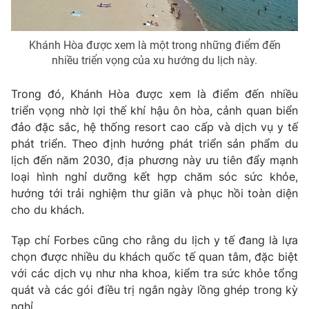
Ðiện thoại Thời báo VTV:
024.66 897 897
Email:
toasoan@vtv.vn
Khánh Hòa được xem là một trong những điểm đến
Liên hệ quảng cáo:
024-7300.7108
nhiều triển vọng của xu hướng du lịch này.
Trong đó, Khánh Hòa được xem là điểm đến nhiều
triển vọng nhờ lợi thế khí hậu ôn hòa, cảnh quan biển
đảo đặc sắc, hệ thống resort cao cấp và dịch vụ y tế
phát triển. Theo định hướng phát triển sản phẩm du
lịch đến năm 2030, địa phương này ưu tiên đẩy mạnh
loại hình nghỉ dưỡng kết hợp chăm sóc sức khỏe,
hướng tới trải nghiệm thư giãn và phục hồi toàn diện
cho du khách.
Tạp chí Forbes cũng cho rằng du lịch y tế đang là lựa
® Cấm sao chép dưới mọi hình thức nếu không có sự chấp
thuận bằng văn bản. Ghi rõ nguồn VTV.vn khi phát hành lại
chọn được nhiều du khách quốc tế quan tâm, đặc biệt
thông tin từ website này.
với các dịch vụ như nha khoa, kiểm tra sức khỏe tổng
quát và các gói điều trị ngắn ngày lồng ghép trong kỳ
nghỉ.