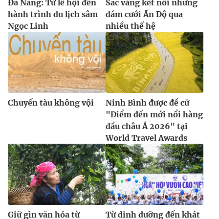
Đà Nẵng: Từ lễ hội đến
Sắc vàng kết nối những
hành trình du lịch sâm
đám cưới Ấn Độ qua
Ngọc Linh
nhiều thế hệ
Chuyến tàu không vội
Ninh Bình được đề cử
"Điểm đến mới nổi hàng
đầu châu Á 2026" tại
World Travel Awards
Giữ gìn văn hóa từ
Từ dinh dưỡng đến khát