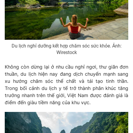
Phim VTV
Giải trí
Hậu trường
Điện ảnh
Đời sống
Nhân vật
Âm nhạc
Du lịch
Khán giả
Giáo dục
Sao
Du lịch nghỉ dưỡng kết hợp chăm sóc sức khỏe. Ảnh:
Làm đẹp
Giải sao mai
Wirestock
Tuyển sinh
Công nghệ
Chất lượng cuộc sống
Học trực tuyến
Không còn dừng lại ở nhu cầu nghỉ ngơi, thư giãn đơn
Hitech Công nghệ tương lai
thuần, du lịch hiện nay đang dịch chuyển mạnh sang
Giao lưu trực tuyến
xu hướng chăm sóc thể chất và tái tạo tinh thần.
Sản phẩm
Trong bối cảnh du lịch y tế trở thành phân khúc tăng
Lịch phát sóng
Thị trường
trưởng nhanh trên thế giới, Việt Nam được đánh giá là
điểm đến giàu tiềm năng của khu vực.
Tư vấn
Chuyên mục khác
Emagazine
Podcast