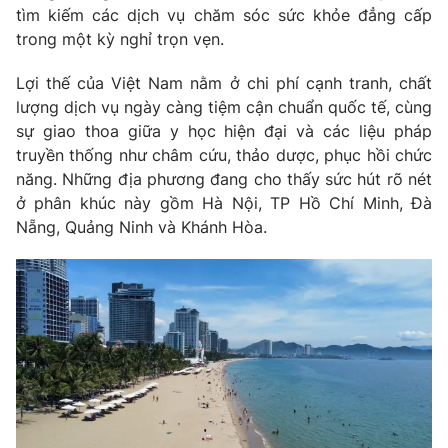
tìm kiếm các dịch vụ chăm sóc sức khỏe đẳng cấp
trong một kỳ nghỉ trọn vẹn.
Lợi thế của Việt Nam nằm ở chi phí cạnh tranh, chất
THỜI BÁO VTV
lượng dịch vụ ngày càng tiệm cận chuẩn quốc tế, cùng
sự giao thoa giữa y học hiện đại và các liệu pháp
truyền thống như châm cứu, thảo dược, phục hồi chức
năng. Những địa phương đang cho thấy sức hút rõ nét
Theo dõi báo trên
ở phân khúc này gồm Hà Nội, TP Hồ Chí Minh, Đà
Nẵng, Quảng Ninh và Khánh Hòa.
Cơ quan chủ quản:
Đài Truyền hình Việt Nam
Cơ quan báo chí:
Thời báo VTV
Giấy phép hoạt động báo in và báo điện tử số 483/GP-BTTTT
cấp ngày 29/12/2023
Tổng Biên tập:
Vũ Thanh Thủy
Phó Tổng Biên tập:
Nguyễn Thị Mỹ Hạnh, Phạm Quốc Thắng,
Nguyễn Trọng Ninh
Tổng đài VTV:
024.38 355 931 - 024.38 355 932