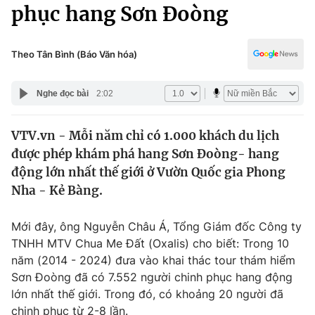
Chính trị
phục hang Sơn Đoòng
Truyền hình
Văn hóa - Giải trí
Xã hội
Y tế
Theo Tân Bình (Báo Văn hóa)
Đời sống
Pháp luật
Công nghệ
Nghe đọc bài
2:02
Giáo dục
Y tế
VTV.vn - Mỗi năm chỉ có 1.000 khách du lịch
được phép khám phá hang Sơn Đoòng- hang
Thế giới
động lớn nhất thế giới ở Vườn Quốc gia Phong
Nha - Kẻ Bàng.
Tin tức
Kinh tế
Thế giới đó đây
Mới đây, ông Nguyễn Châu Á, Tổng Giám đốc Công ty
Tài chính
TNHH MTV Chua Me Đất (Oxalis) cho biết: Trong 10
Dữ liệu và đời sống
Câu chuyện quốc tế
năm (2014 - 2024) đưa vào khai thác tour thám hiểm
Thị trường
Sơn Đoòng đã có 7.552 người chinh phục hang động
Truyền hình
Góc doanh nghiệp
lớn nhất thế giới. Trong đó, có khoảng 20 người đã
chinh phục từ 2-8 lần.