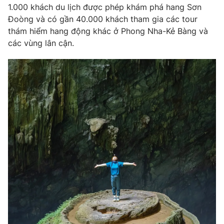
1.000 khách du lịch được phép khám phá hang Sơn
Đoòng và có gần 40.000 khách tham gia các tour
thám hiểm hang động khác ở Phong Nha-Kẻ Bàng và
các vùng lân cận.
THỜI BÁO VTV
Theo dõi báo trên
Cơ quan chủ quản:
Đài Truyền hình Việt Nam
Cơ quan báo chí:
Thời báo VTV
Giấy phép hoạt động báo in và báo điện tử số 483/GP-BTTTT
cấp ngày 29/12/2023
Tổng Biên tập:
Vũ Thanh Thủy
Phó Tổng Biên tập:
Nguyễn Thị Mỹ Hạnh, Phạm Quốc Thắng,
Nguyễn Trọng Ninh
Tổng đài VTV:
024.38 355 931 - 024.38 355 932