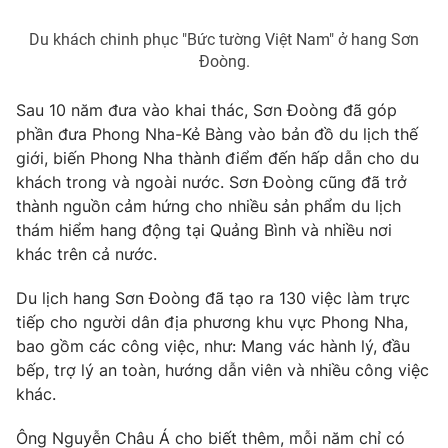
Photo
Infographic
Du khách chinh phục "Bức tường Việt Nam" ở hang Sơn
Đoòng.
Video
Shorts video
Sau 10 năm đưa vào khai thác, Sơn Đoòng đã góp
phần đưa Phong Nha-Kẻ Bàng vào bản đồ du lịch thế
VTV Money
VTV Thể thao
giới, biến Phong Nha thành điểm đến hấp dẫn cho du
khách trong và ngoài nước. Sơn Đoòng cũng đã trở
VTV Sức khoẻ
Bất động sản
thành nguồn cảm hứng cho nhiều sản phẩm du lịch
thám hiểm hang động tại Quảng Bình và nhiều nơi
khác trên cả nước.
Thị trường 24h
Tấm lòng Việt
Du lịch hang Sơn Đoòng đã tạo ra 130 việc làm trực
VTV4
Vươn mình bằng AI
tiếp cho người dân địa phương khu vực Phong Nha,
bao gồm các công việc, như: Mang vác hành lý, đầu
bếp, trợ lý an toàn, hướng dẫn viên và nhiều công việc
VTV9
VTV8
khác.
Liên hệ tòa soạn
English
Ông Nguyễn Châu Á cho biết thêm, mỗi năm chỉ có