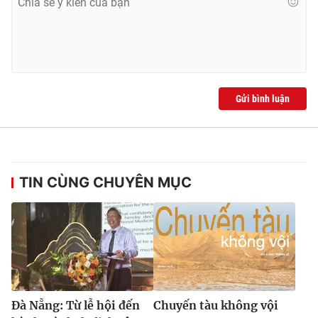
Gửi bình luận
TIN CÙNG CHUYÊN MỤC
Đà Nẵng: Từ lễ hội đến
Chuyến tàu không vội