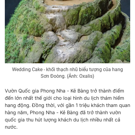
Ðiện thoại Thời báo VTV:
024.66 897 897
Email:
toasoan@vtv.vn
Liên hệ quảng cáo:
024-7300.7108
Wedding Cake - khối thạch nhũ biểu tượng của hang
Sơn Đoòng. (Ảnh: Oxalis)
Vườn Quốc gia Phong Nha - Kẻ Bàng trở thành điểm
đến lớn nhất thế giới cho loại hình du lịch thám hiểm
hang động. Đồng thời, với gần 1 triệu khách tham quan
® Cấm sao chép dưới mọi hình thức nếu không có sự chấp
thuận bằng văn bản. Ghi rõ nguồn VTV.vn khi phát hành lại
hàng năm, Phong Nha - Kẻ Bàng đã trở thành vườn
thông tin từ website này.
quốc gia thu hút lượng khách du lịch nhiều nhất cả
nước.