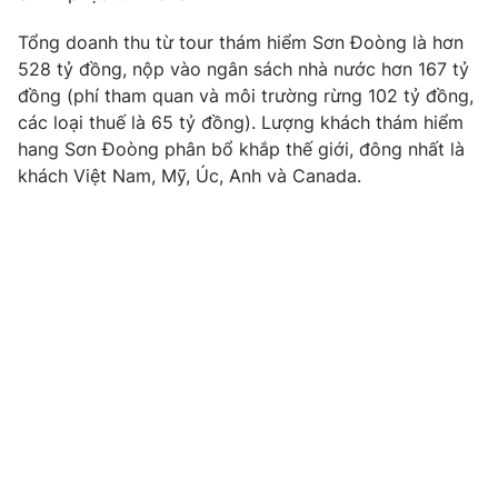
Phim VTV
Giải trí
Tổng doanh thu từ tour thám hiểm Sơn Đoòng là hơn
Hậu trường
528 tỷ đồng, nộp vào ngân sách nhà nước hơn 167 tỷ
Điện ảnh
Đời sống
Nhân vật
đồng (phí tham quan và môi trường rừng 102 tỷ đồng,
Âm nhạc
các loại thuế là 65 tỷ đồng). Lượng khách thám hiểm
Du lịch
Khán giả
hang Sơn Đoòng phân bổ khắp thế giới, đông nhất là
Giáo dục
Sao
khách Việt Nam, Mỹ, Úc, Anh và Canada.
Làm đẹp
Giải sao mai
Tuyển sinh
Công nghệ
Chất lượng cuộc sống
Học trực tuyến
Hitech Công nghệ tương lai
Giao lưu trực tuyến
Sản phẩm
Lịch phát sóng
Thị trường
Tư vấn
Chuyên mục khác
Emagazine
Podcast