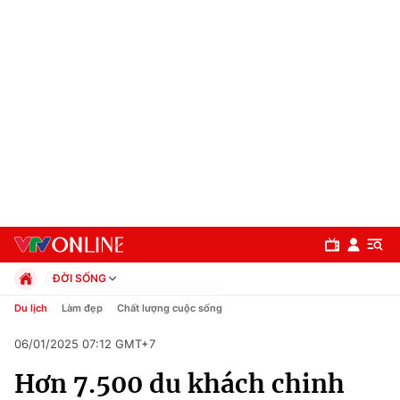
ĐỜI SỐNG
Chính trị
Du lịch
Làm đẹp
Chất lượng cuộc sống
Xã hội
06/01/2025 07:12 GMT+7
Pháp luật
Chuyên mục
Kinh tế
Hơn 7.500 du khách chinh
Thể thao