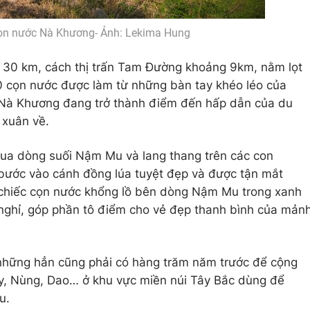
ọn nước Nà Khương- Ảnh: Lekima Hung
 30 km, cách thị trấn Tam Đường khoảng 9km, nằm lọt
0 cọn nước được làm từ những bàn tay khéo léo của
 Nà Khương đang trở thành điểm đến hấp dẫn của du
 xuân về.
qua dòng suối Nậm Mu và lang thang trên các con
bước vào cánh đồng lúa tuyệt đẹp và được tận mắt
chiếc cọn nước khổng lồ bên dòng Nậm Mu trong xanh
ghỉ, góp phần tô điểm cho vẻ đẹp thanh bình của mản
 những hẳn cũng phải có hàng trăm năm trước để cộng
y, Nùng, Dao… ở khu vực miền núi Tây Bắc dùng để
u.