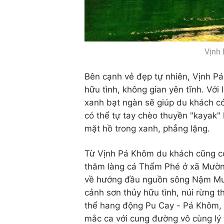
Vịnh 
Bên cạnh vẻ đẹp tự nhiên, Vịnh P
hữu tình, không gian yên tĩnh. Vớ
xanh bạt ngàn sẽ giúp du khách có
có thể tự tay chèo thuyền "kayak" 
mặt hồ trong xanh, phẳng lặng.
Từ Vịnh Pá Khôm du khách cũng có
thăm làng cá Thẩm Phé ở xã Mường
về hướng đầu nguồn sông Nậm Mu 
cảnh sơn thủy hữu tình, núi rừng
thể hang động Pu Cay - Pá Khôm, 
mắc ca với cung đường vô cùng lý 