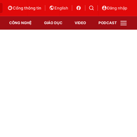
Cổng thông tin
English
Đăng nhập
CÔNG NGHỆ
GIÁO DỤC
VIDEO
PODCAST
VTV Money
VTV Thể thao
VTV Sức khoẻ
Bất động sản
Thị trường 24h
Tấm lòng Việt
Vươn mình bằng AI
VTV4
VTV8
VTV9
Lịch phát sóng
Giao lưu trực tuyến
Sự kiện