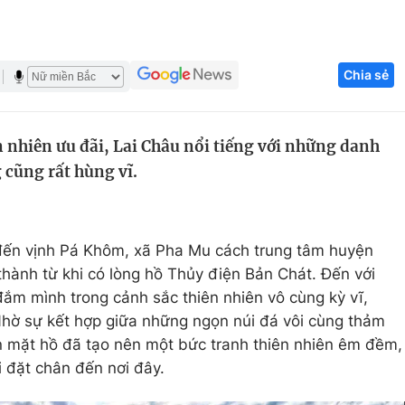
Góc ảnh
Chia sẻ
Giáo dục
Công nghệ
Tuyển sinh
Hitech Công ng
 nhiên ưu đãi, Lai Châu nổi tiếng với những danh
Học trực tuyến
Sản phẩm
cũng rất hùng vĩ.
g
Thị trường
Tư vấn
đến vịnh Pá Khôm, xã Pha Mu cách trung tâm huyện
hành từ khi có lòng hồ Thủy điện Bản Chát. Đến với
ắm mình trong cảnh sắc thiên nhiên vô cùng kỳ vĩ,
 Nhờ sự kết hợp giữa những ngọn núi đá vôi cùng thảm
 mặt hồ đã tạo nên một bức tranh thiên nhiên êm đềm,
i đặt chân đến nơi đây.