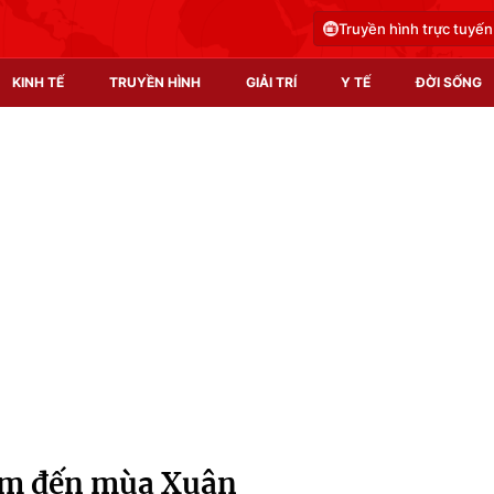
Truyền hình trực tuyến
KINH TẾ
TRUYỀN HÌNH
GIẢI TRÍ
Y TẾ
ĐỜI SỐNG
Pháp luật
Y tế
Truyền hình
Multimedia
Phim VTV
Video
Hậu trường
Shorts video
Nhân vật
Podcast
Khán giả
EMagazine
Giải sao mai
Photo
ểm đến mùa Xuân
Infographic