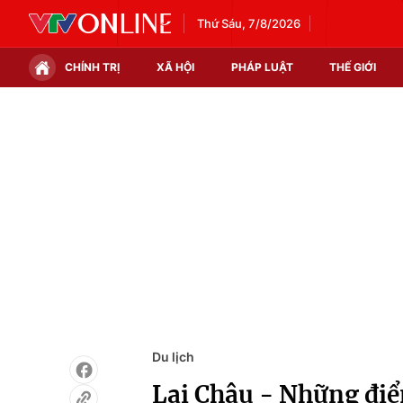
Thứ Sáu, 7/8/2026
CHÍNH TRỊ
XÃ HỘI
PHÁP LUẬT
THẾ GIỚI
Chính trị
Xã hội
Thế giới
Kinh tế
Tin tức
Tài chính
Thế giới đó đây
Thị trường
Câu chuyện quốc tế
Góc doanh nghiệp
Dữ liệu và đời sống
Du lịch
Lai Châu - Những đi