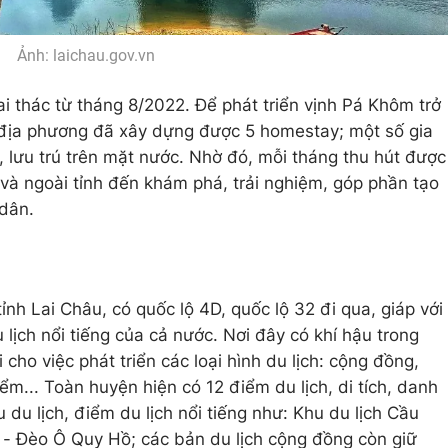
Ảnh: laichau.gov.vn
 thác từ tháng 8/2022. Để phát triển vịnh Pá Khôm trở
, địa phương đã xây dựng được 5 homestay; một số gia
 lưu trú trên mặt nước. Nhờ đó, mỗi tháng thu hút được
và ngoài tỉnh đến khám phá, trải nghiệm, góp phần tạo
 dân.
h Lai Châu, có quốc lộ 4D, quốc lộ 32 đi qua, giáp với
u lịch nổi tiếng của cả nước. Nơi đây có khí hậu trong
i cho việc phát triển các loại hình du lịch: cộng đồng,
iểm... Toàn huyện hiện có 12 điểm du lịch, di tích, danh
 du lịch, điểm du lịch nổi tiếng như: Khu du lịch Cầu
 - Đèo Ô Quy Hồ; các bản du lịch cộng đồng còn giữ