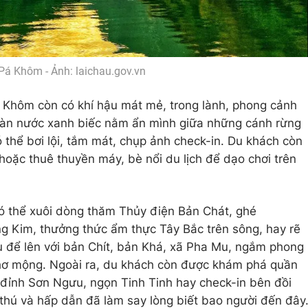
Pá Khôm - Ảnh: laichau.gov.vn
á Khôm còn có khí hậu mát mẻ, trong lành, phong cảnh
i làn nước xanh biếc nằm ẩn mình giữa những cánh rừng
 thể bơi lội, tắm mát, chụp ảnh check-in. Du khách còn
hoặc thuê thuyền máy, bè nổi du lịch để dạo chơi trên
 thể xuôi dòng thăm Thủy điện Bản Chát, ghé
 Kim, thưởng thức ẩm thực Tây Bắc trên sông, hay rẽ
để lên với bản Chít, bản Khá, xã Pha Mu, ngắm phong
 thơ mộng. Ngoài ra, du khách còn được khám phá quần
đỉnh Sơn Ngưu, ngọn Tinh Tinh hay check-in bên đồi
thú và hấp dẫn đã làm say lòng biết bao người đến đây