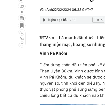
Vân Anh
22/02/2024 06:32 GMT+7
0
7:09
Nghe đọc bài
Giải trí
Đời sống
Điện ảnh
Du lịch
VTV.vn - Là mảnh đất được thiên
Âm nhạc
Làm đẹp
thắng mộc mạc, hoang sơ nhưng 
Sao
Chất lượng cuộc sốn
Vịnh Pá Khôm
Điểm dừng chân đầu tiên phải kể 
Than Uyên 30km. Vịnh được hình t
Vịnh Pá Khôm, du khách sẽ được đ
nguyên sơ, tinh khôi đến diệu kỳ.
thực vật phong phú sừng sững bên
chiều lòng bất cứ du khách nào kh