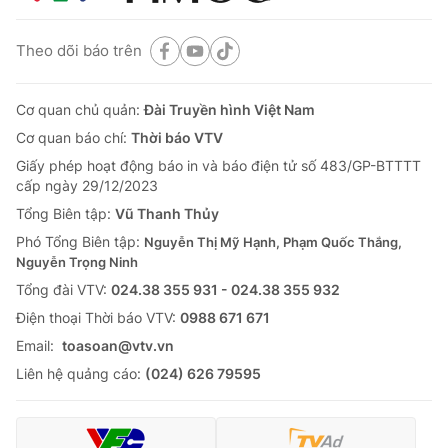
Theo dõi báo trên
Cơ quan chủ quản:
Đài Truyền hình Việt Nam
Cơ quan báo chí:
Thời báo VTV
Giấy phép hoạt động báo in và báo điện tử số 483/GP-BTTTT
cấp ngày 29/12/2023
Tổng Biên tập:
Vũ Thanh Thủy
Phó Tổng Biên tập:
Nguyễn Thị Mỹ Hạnh, Phạm Quốc Thắng,
Nguyễn Trọng Ninh
Tổng đài VTV:
024.38 355 931 - 024.38 355 932
Ðiện thoại Thời báo VTV:
0988 671 671
Email:
toasoan@vtv.vn
Liên hệ quảng cáo:
(024) 626 79595