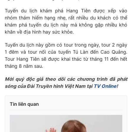
Phim VTV
Giải trí
Tuyến du lịch khám phá Hang Tiên được xếp vào
Hậu trường
nhóm thám hiểm hạng nhẹ, rất nhiều du khách có thể
Điện ảnh
Đời sống
khám phá tuyến du lịch này mà không gặp nhiều khó
Nhân vật
Âm nhạc
khăn về địa hình hay sức khỏe.
Du lịch
Khán giả
Giáo dục
Sao
Tuyến du lịch này gồm có tour trong ngày, tour 2 ngày
Làm đẹp
Giải sao mai
1 đêm và tour nối của tuyến Tú Làn đến Cao Quảng.
Tuyển sinh
Công nghệ
Tour Hang Tiên sẽ được khai thác từ tháng 11 đến hết
Chất lượng cuộc sống
Học trực tuyến
tháng 8 năm sau.
Hitech Công nghệ tương lai
Giao lưu trực tuyến
Mời quý độc giả theo dõi các chương trình đã phát
Sản phẩm
sóng của Đài Truyền hình Việt Nam tại
TV Online
!
Lịch phát sóng
Thị trường
Tin liên quan
Tư vấn
Chuyên mục khác
Emagazine
Podcast