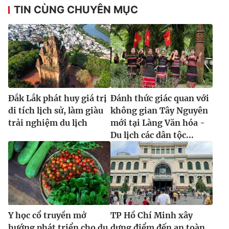
Ðiện thoại Thời báo VTV:
024.66 897 897
TIN CÙNG CHUYÊN MỤC
Email:
toasoan@vtv.vn
Liên hệ quảng cáo:
024-7300.7108
Đắk Lắk phát huy giá trị
Đánh thức giác quan với
di tích lịch sử, làm giàu
không gian Tây Nguyên
trải nghiệm du lịch
mới tại Làng Văn hóa -
Du lịch các dân tộc...
® Cấm sao chép dưới mọi hình thức nếu không có sự chấp
thuận bằng văn bản. Ghi rõ nguồn VTV.vn khi phát hành lại
thông tin từ website này.
Y học cổ truyền mở
TP Hồ Chí Minh xây
hướng phát triển cho du
dựng điểm đến an toàn,