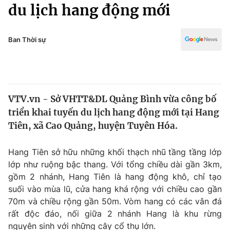
Chính trị
du lịch hang động mới
Truyền hình
Văn hóa - Giải trí
Xã hội
Y tế
Ban Thời sự
Đời sống
Pháp luật
Công nghệ
Giáo dục
Y tế
VTV.vn - Sở VHTT&DL Quảng Bình vừa công bố
triển khai tuyến du lịch hang động mới tại Hang
Thế giới
Tiên, xã Cao Quảng, huyện Tuyên Hóa.
Tin tức
Kinh tế
Hang Tiên sở hữu những khối thạch nhũ tầng tầng lớp
Thế giới đó đây
lớp như ruộng bậc thang. Với tổng chiều dài gần 3km,
Tài chính
gồm 2 nhánh, Hang Tiên là hang động khô, chỉ tạo
Dữ liệu và đời sống
Câu chuyện quốc tế
suối vào mùa lũ, cửa hang khá rộng với chiều cao gần
Thị trường
70m và chiều rộng gần 50m. Vòm hang có các vân đá
Truyền hình
rất độc đáo, nối giữa 2 nhánh Hang là khu rừng
Góc doanh nghiệp
nguyên sinh với những cây cổ thụ lớn.