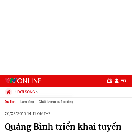
ĐỜI SỐNG
Chính trị
Du lịch
Làm đẹp
Chất lượng cuộc sống
Xã hội
20/08/2015 14:11 GMT+7
Pháp luật
Chuyên mục
Kinh tế
Quảng Bình triển khai tuyến
Thể thao