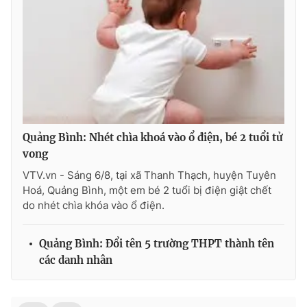
Photo
Infographic
Video
Shorts video
VTV Money
VTV Thể thao
Quảng Bình: Nhét chìa khoá vào ổ điện, bé 2 tuổi tử
VTV Sức khoẻ
Bất động sản
vong
VTV.vn - Sáng 6/8, tại xã Thanh Thạch, huyện Tuyên
Thị trường 24h
Tấm lòng Việt
Hoá, Quảng Bình, một em bé 2 tuổi bị điện giật chết
do nhét chìa khóa vào ổ điện.
VTV4
Vươn mình bằng AI
Quảng Bình: Đổi tên 5 trường THPT thành tên
các danh nhân
VTV9
VTV8
Liên hệ tòa soạn
English