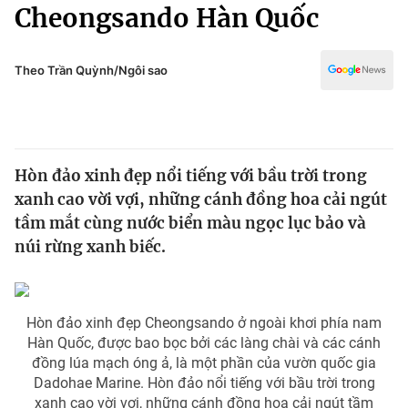
Chính trị
Cheongsando Hàn Quốc
Truyền hình
Văn hóa - Giải trí
Xã hội
Y tế
Theo Trần Quỳnh/Ngôi sao
Đời sống
Pháp luật
Công nghệ
Giáo dục
Y tế
Hòn đảo xinh đẹp nổi tiếng với bầu trời trong
xanh cao vời vợi, những cánh đồng hoa cải ngút
Thế giới
tầm mắt cùng nước biển màu ngọc lục bảo và
núi rừng xanh biếc.
Tin tức
Kinh tế
Thế giới đó đây
Tài chính
Dữ liệu và đời sống
Hòn đảo xinh đẹp Cheongsando ở ngoài khơi phía nam
Câu chuyện quốc tế
Thị trường
Hàn Quốc, được bao bọc bởi các làng chài và các cánh
đồng lúa mạch óng ả, là một phần của vườn quốc gia
Truyền hình
Góc doanh nghiệp
Dadohae Marine. Hòn đảo nổi tiếng với bầu trời trong
xanh cao vời vợi, những cánh đồng hoa cải ngút tầm