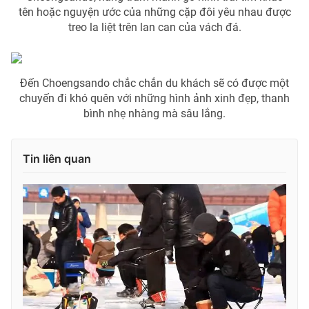
Ðiện thoại Thời báo VTV:
024.66 897 897
tên hoặc nguyện ước của những cặp đôi yêu nhau được
Email:
toasoan@vtv.vn
treo la liệt trên lan can của vách đá.
Liên hệ quảng cáo:
024-7300.7108
Đến Choengsando chắc chắn du khách sẽ có được một
chuyến đi khó quên với những hình ảnh xinh đẹp, thanh
bình nhẹ nhàng mà sâu lắng.
Tin liên quan
® Cấm sao chép dưới mọi hình thức nếu không có sự chấp
thuận bằng văn bản. Ghi rõ nguồn VTV.vn khi phát hành lại
thông tin từ website này.