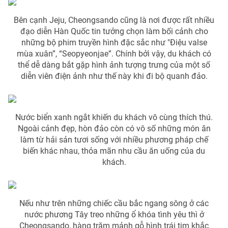
Bên cạnh Jeju, Cheongsando cũng là nơi được rất nhiều
đạo diễn Hàn Quốc tin tưởng chọn làm bối cảnh cho
những bộ phim truyền hình đặc sắc như "Điệu valse
THỜI BÁO VTV
mùa xuân”, “Seopyeonjae”. Chính bởì vậy, du khách có
thể dễ dàng bắt gặp hình ảnh tượng trưng của một số
diễn viên điện ảnh như thế này khi đi bộ quanh đảo.
Theo dõi báo trên
Nước biển xanh ngắt khiến du khách vô cùng thích thú.
Cơ quan chủ quản:
Đài Truyền hình Việt Nam
Ngoài cảnh đẹp, hòn đảo còn có vô số những món ăn
làm từ hải sản tươi sống với nhiều phương pháp chế
Cơ quan báo chí:
Thời báo VTV
biến khác nhau, thỏa mãn nhu cầu ăn uống của du
Giấy phép hoạt động báo in và báo điện tử số 483/GP-BTTTT
khách.
cấp ngày 29/12/2023
Tổng Biên tập:
Vũ Thanh Thủy
Phó Tổng Biên tập:
Nguyễn Thị Mỹ Hạnh, Phạm Quốc Thắng,
Nếu như trên những chiếc cầu bắc ngang sông ở các
Nguyễn Trọng Ninh
nước phương Tây treo những ổ khóa tình yêu thì ở
Tổng đài VTV:
024.38 355 931 - 024.38 355 932
Cheongsando, hàng trăm mảnh gỗ hình trái tim khắc