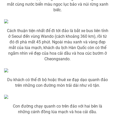
Phim VTV
mắt cùng nước biển màu ngọc lục bảo và núi rừng xanh
Giải trí
biếc.
Hậu trường
Điện ảnh
Đời sống
Nhân vật
Âm nhạc
Cách thuận tiện nhất để đi tới đảo là bắt xe bus liên tỉnh
Du lịch
Khán giả
Giáo dục
ở Seoul đến vùng Wando (cách khoảng 360 km), rồi từ
Sao
Làm đẹp
đó đi phà mất 45 phút. Ngoài màu xanh và vàng đẹp
Giải sao mai
Tuyển sinh
mắt của lúa mạch, khách du lịch Hàn Quốc còn có thể
Công nghệ
Chất lượng cuộc sống
ngắm nhìn vẻ đẹp của hoa cải dầu và hoa cúc bướm ở
Học trực tuyến
Cheongsando.
Hitech Công nghệ tương lai
Giao lưu trực tuyến
Sản phẩm
Lịch phát sóng
Du khách có thể đi bộ hoặc thuê xe đạp dạo quanh đảo
Thị trường
trên những con đường mòn trải dài như vô tận.
Tư vấn
Chuyên mục khác
Con đường chạy quanh co trên đảo với hai bên là
Emagazine
Podcast
những cánh đồng lúa mạch và hoa cải dầu.