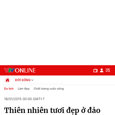
ĐỜI SỐNG
Chính trị
Du lịch
Làm đẹp
Chất lượng cuộc sống
Xã hội
18/01/2015 00:00 GMT+7
Pháp luật
Chuyên mục
Kinh tế
Thiên nhiên tươi đẹp ở đảo
Thể thao