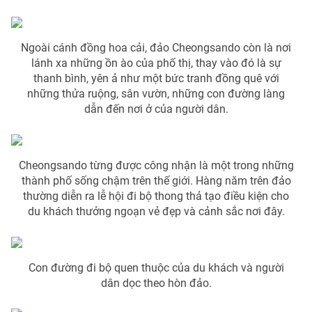
Photo
Infographic
Ngoài cánh đồng hoa cải, đảo Cheongsando còn là nơi
Video
Shorts video
lánh xa những ồn ào của phố thị, thay vào đó là sự
thanh bình, yên ả như một bức tranh đồng quê với
những thửa ruộng, sân vườn, những con đường làng
VTV Money
VTV Thể thao
dẫn đến nơi ở của người dân.
VTV Sức khoẻ
Bất động sản
Cheongsando từng được công nhận là một trong những
thành phố sống chậm trên thế giới. Hàng năm trên đảo
Thị trường 24h
Tấm lòng Việt
thường diễn ra lễ hội đi bộ thong thả tạo điều kiện cho
du khách thưởng ngoạn vẻ đẹp và cảnh sắc nơi đây.
VTV4
Vươn mình bằng AI
VTV9
VTV8
Con đường đi bộ quen thuộc của du khách và người
dân dọc theo hòn đảo.
Liên hệ tòa soạn
English