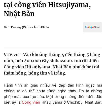
Chính trị
tại công viên Hitsujiyama,
Truyền hình
Nhật Bản
Văn hóa - Giải trí
Xã hội
Y tế
Đời sống
Bình Dương (Dịch) - Ảnh: Flickr
Pháp luật
Công nghệ
Giáo dục
Y tế
VTV.vn - Vào khoảng tháng 4 đến tháng 5 hàng
Thế giới
năm, hơn 400.000 cây shibazakura nở rộ khiến
Tin tức
Công viên Hitsujiyama, Nhật Bản như được trải
Kinh tế
thảm hồng, hồng tím và trắng.
Thế giới đó đây
Tài chính
Dữ liệu và đời sống
Câu chuyện quốc tế
Hành tinh ẩn giấu nhiều vẻ đẹp đến kinh ngạc mà
Thị trường
chúng ta có thể chưa từng nghe thấy. Đó là những
phép màu của tạo hóa. Một trong những điểm đến đặc
Truyền hình
Góc doanh nghiệp
biệt ấy là
Công viên
Hitsujiyama ở Chichibu, Nhật Bản.