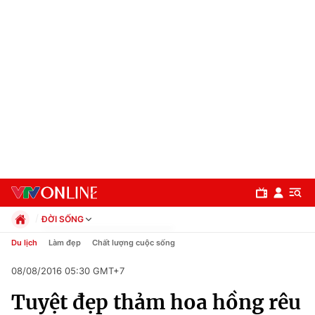
ĐỜI SỐNG
Chính trị
Du lịch
Làm đẹp
Chất lượng cuộc sống
Xã hội
08/08/2016 05:30 GMT+7
Pháp luật
Chuyên mục
Kinh tế
Tuyệt đẹp thảm hoa hồng rêu
Thể thao