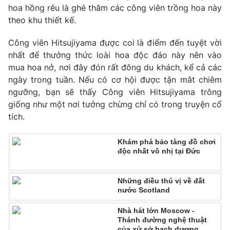
hoa hồng rêu là ghé thăm các công viên trồng hoa này
theo khu thiết kế.
Công viên Hitsujiyama được coi là điểm đến tuyệt vời
THỜI BÁO VTV
nhất để thưởng thức loài hoa độc đáo này nên vào
mua hoa nở, nơi đây đón rất đông du khách, kể cả các
ngày trong tuần. Nếu có cơ hội được tận mắt chiêm
ngưỡng, bạn sẽ thấy Công viên Hitsujiyama trông
Theo dõi báo trên
giống như một nơi tưởng chừng chỉ có trong truyện cổ
tích.
Cơ quan chủ quản:
Đài Truyền hình Việt Nam
Khám phá bảo tàng đồ chơi
Cơ quan báo chí:
Thời báo VTV
độc nhất vô nhị tại Đức
Giấy phép hoạt động báo in và báo điện tử số 483/GP-BTTTT
cấp ngày 29/12/2023
Những điều thú vị về đất
Tổng Biên tập:
Vũ Thanh Thủy
nước Scotland
Phó Tổng Biên tập:
Nguyễn Thị Mỹ Hạnh, Phạm Quốc Thắng,
Nguyễn Trọng Ninh
Nhà hát lớn Moscow -
Thánh đường nghệ thuật
Tổng đài VTV:
024.38 355 931 - 024.38 355 932
của xứ sở bạch dương