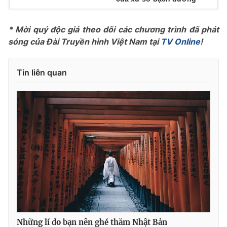
Ðiện thoại Thời báo VTV:
024.66 897 897
Email:
toasoan@vtv.vn
* Mời quý độc giả theo dõi các chương trình đã phát
Liên hệ quảng cáo:
024-7300.7108
sóng của Đài Truyền hình Việt Nam tại
TV Online
!
Tin liên quan
® Cấm sao chép dưới mọi hình thức nếu không có sự chấp
thuận bằng văn bản. Ghi rõ nguồn VTV.vn khi phát hành lại
thông tin từ website này.
Những lí do bạn nên ghé thăm Nhật Bản