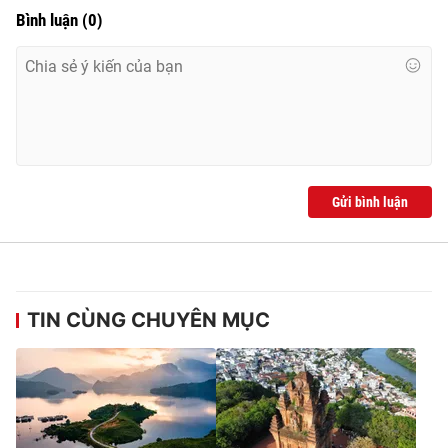
Bình luận
(
0
)
Gửi bình luận
TIN CÙNG CHUYÊN MỤC