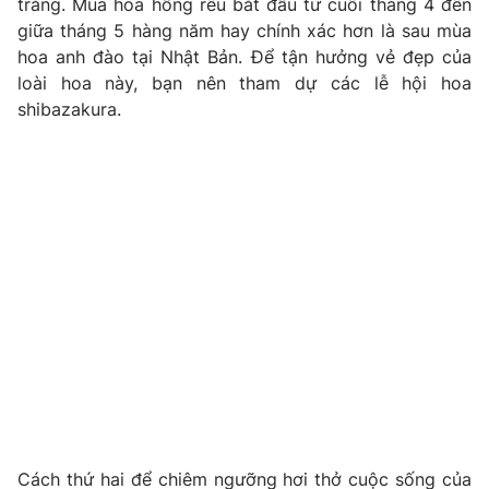
trắng. Mùa hoa hồng rêu bắt đầu từ cuối tháng 4 đến
giữa tháng 5 hàng năm hay chính xác hơn là sau mùa
Photo
Infographic
hoa anh đào tại Nhật Bản. Để tận hưởng vẻ đẹp của
loài hoa này, bạn nên tham dự các lễ hội hoa
Video
Shorts video
shibazakura.
VTV Money
VTV Thể thao
VTV Sức khoẻ
Bất động sản
Thị trường 24h
Tấm lòng Việt
VTV4
Vươn mình bằng AI
VTV9
VTV8
Liên hệ tòa soạn
English
Cách thứ hai để chiêm ngưỡng hơi thở cuộc sống của