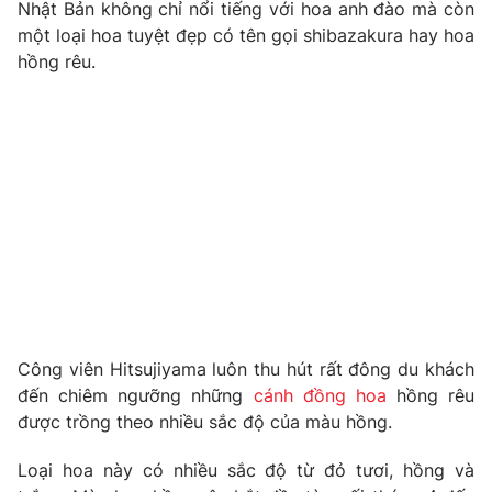
Phim VTV
Nhật Bản không chỉ nổi tiếng với hoa anh đào mà còn
Giải trí
một loại hoa tuyệt đẹp có tên gọi shibazakura hay hoa
Hậu trường
hồng rêu.
Điện ảnh
Đời sống
Nhân vật
Âm nhạc
Du lịch
Khán giả
Giáo dục
Sao
Làm đẹp
Giải sao mai
Tuyển sinh
Công nghệ
Chất lượng cuộc sống
Học trực tuyến
Hitech Công nghệ tương lai
Giao lưu trực tuyến
Sản phẩm
Lịch phát sóng
Thị trường
Công viên Hitsujiyama luôn thu hút rất đông du khách
Tư vấn
đến chiêm ngưỡng những
cánh đồng hoa
hồng rêu
được trồng theo nhiều sắc độ của màu hồng.
Chuyên mục khác
Emagazine
Podcast
Loại hoa này có nhiều sắc độ từ đỏ tươi, hồng và