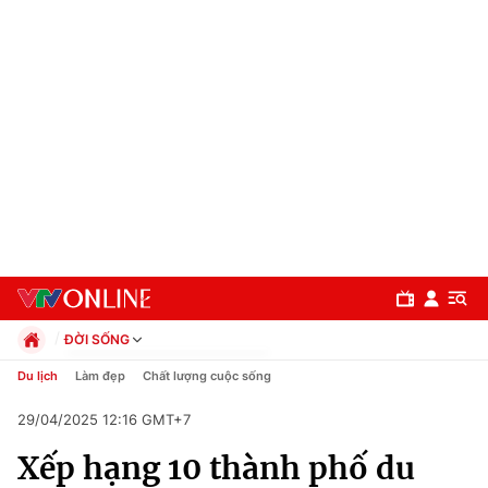
ĐỜI SỐNG
Chính trị
Du lịch
Làm đẹp
Chất lượng cuộc sống
Xã hội
29/04/2025 12:16 GMT+7
Pháp luật
Chuyên mục
Kinh tế
Xếp hạng 10 thành phố du
Thể thao