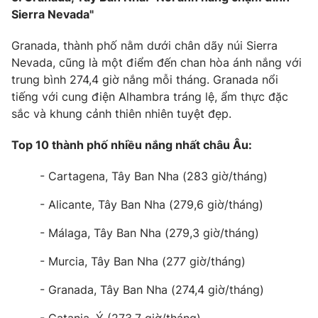
Ðiện thoại Thời báo VTV:
024.66 897 897
Sierra Nevada"
Email:
toasoan@vtv.vn
Granada, thành phố nằm dưới chân dãy núi Sierra
Liên hệ quảng cáo:
024-7300.7108
Nevada, cũng là một điểm đến chan hòa ánh nắng với
trung bình 274,4 giờ nắng mỗi tháng. Granada nổi
tiếng với cung điện Alhambra tráng lệ, ẩm thực đặc
sắc và khung cảnh thiên nhiên tuyệt đẹp.
Top 10 thành phố nhiều nắng nhất châu Âu:
- Cartagena, Tây Ban Nha (283 giờ/tháng)
- Alicante, Tây Ban Nha (279,6 giờ/tháng)
- Málaga, Tây Ban Nha (279,3 giờ/tháng)
® Cấm sao chép dưới mọi hình thức nếu không có sự chấp
- Murcia, Tây Ban Nha (277 giờ/tháng)
thuận bằng văn bản. Ghi rõ nguồn VTV.vn khi phát hành lại
thông tin từ website này.
- Granada, Tây Ban Nha (274,4 giờ/tháng)