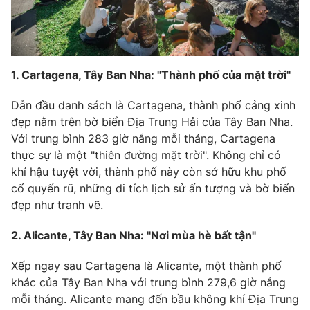
Photo
Infographic
Video
Shorts video
1. Cartagena, Tây Ban Nha: "Thành phố của mặt trời"
VTV Money
VTV Thể thao
Dẫn đầu danh sách là Cartagena, thành phố cảng xinh
đẹp nằm trên bờ biển Địa Trung Hải của Tây Ban Nha.
Với trung bình 283 giờ nắng mỗi tháng, Cartagena
VTV Sức khoẻ
Bất động sản
thực sự là một "thiên đường mặt trời". Không chỉ có
khí hậu tuyệt vời, thành phố này còn sở hữu khu phố
Thị trường 24h
Tấm lòng Việt
cổ quyến rũ, những di tích lịch sử ấn tượng và bờ biển
đẹp như tranh vẽ.
VTV4
Vươn mình bằng AI
2. Alicante, Tây Ban Nha: "Nơi mùa hè bất tận"
VTV9
VTV8
Xếp ngay sau Cartagena là Alicante, một thành phố
khác của Tây Ban Nha với trung bình 279,6 giờ nắng
mỗi tháng. Alicante mang đến bầu không khí Địa Trung
Liên hệ tòa soạn
English