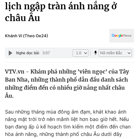
Chính trị
lịch ngập tràn ánh nắng ở
Truyền hình
châu Âu
Văn hóa - Giải trí
Xã hội
Y tế
Đời sống
Khánh Vi (Theo Oe24)
Pháp luật
Công nghệ
Giáo dục
Nghe đọc bài
3:07
Y tế
VTV.vn - Khám phá những 'viên ngọc' của Tây
Thế giới
Ban Nha, những thành phố dẫn đầu danh sách
Tin tức
những điểm đến có nhiều giờ nắng nhất châu
Kinh tế
Âu.
Thế giới đó đây
Tài chính
Dữ liệu và đời sống
Câu chuyện quốc tế
Sau những tháng mùa đông ảm đạm, khát khao ánh
Thị trường
nắng mặt trời trở nên mãnh liệt hơn bao giờ hết. Nếu
bạn đang ấp ủ kế hoạch tìm kiếm một điểm đến chan
Truyền hình
Góc doanh nghiệp
hòa ánh nắng, những thành phố châu Âu dưới đây