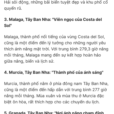
Hải sôi động, những bãi biển tuyệt đẹp và khu phố cổ
quyến rũ.
3. Malaga, Tây Ban Nha: "Viên ngọc của Costa del
THỜI BÁO VTV
Sol"
Malaga, thành phố nổi tiếng của vùng Costa del Sol,
cũng là một điểm đến lý tưởng cho những người yêu
thích ánh nắng mặt trời. Với trung bình 279,3 giờ nắng
Theo dõi báo trên
mỗi tháng, Malaga mang đến sự kết hợp hoàn hảo
giữa nắng, biển và lịch sử.
Cơ quan chủ quản:
Đài Truyền hình Việt Nam
Cơ quan báo chí:
Thời báo VTV
4. Murcia, Tây Ban Nha: "Thành phố của ánh sáng"
Giấy phép hoạt động báo in và báo điện tử số 483/GP-BTTTT
cấp ngày 29/12/2023
Murcia, thành phố nằm ở phía đông nam Tây Ban Nha,
cũng là một điểm đến hấp dẫn với trung bình 277 giờ
Tổng Biên tập:
Vũ Thanh Thủy
nắng mỗi tháng. Mùa xuân và mùa thu ở Murcia đặc
Phó Tổng Biên tập:
Nguyễn Thị Mỹ Hạnh, Phạm Quốc Thắng,
biệt ôn hòa, rất thích hợp cho các chuyến du lịch.
Nguyễn Trọng Ninh
Tổng đài VTV:
024.38 355 931 - 024.38 355 932
5. Granada, Tây Ban Nha: "Nơi ánh nắng chạm đỉnh