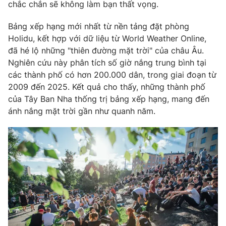
Phim VTV
chắc chắn sẽ không làm bạn thất vọng.
Giải trí
Hậu trường
Bảng xếp hạng mới nhất từ nền tảng đặt phòng
Điện ảnh
Holidu, kết hợp với dữ liệu từ World Weather Online,
Đời sống
Nhân vật
đã hé lộ những "thiên đường mặt trời" của châu Âu.
Âm nhạc
Du lịch
Nghiên cứu này phân tích số giờ nắng trung bình tại
Khán giả
Giáo dục
Sao
các thành phố có hơn 200.000 dân, trong giai đoạn từ
Làm đẹp
Giải sao mai
2009 đến 2025. Kết quả cho thấy, những thành phố
Tuyển sinh
Công nghệ
của Tây Ban Nha thống trị bảng xếp hạng, mang đến
Chất lượng cuộc sống
Học trực tuyến
ánh nắng mặt trời gần như quanh năm.
Hitech Công nghệ tương lai
Giao lưu trực tuyến
Sản phẩm
Lịch phát sóng
Thị trường
Tư vấn
Chuyên mục khác
Emagazine
Podcast