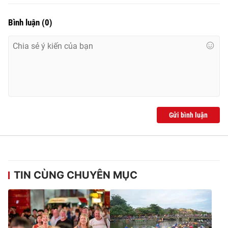
Bình luận
(
0
)
Gửi bình luận
TIN CÙNG CHUYÊN MỤC