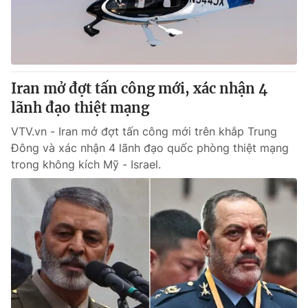
Tin tức
Kinh tế
Thế giới đó đây
Tài chính
Dữ liệu và đời sống
Câu chuyện quốc tế
Thị trường
Iran mở đợt tấn công mới, xác nhận 4
lãnh đạo thiệt mạng
Truyền hình
Góc doanh nghiệp
VTV.vn - Iran mở đợt tấn công mới trên khắp Trung
Phim VTV
Giải trí
Đông và xác nhận 4 lãnh đạo quốc phòng thiệt mạng
Hậu trường
trong không kích Mỹ - Israel.
Điện ảnh
Đời sống
Nhân vật
Âm nhạc
Du lịch
Khán giả
Giáo dục
Sao
Làm đẹp
Giải sao mai
Tuyển sinh
Công nghệ
Chất lượng cuộc sống
Học trực tuyến
Hitech Công nghệ tương lai