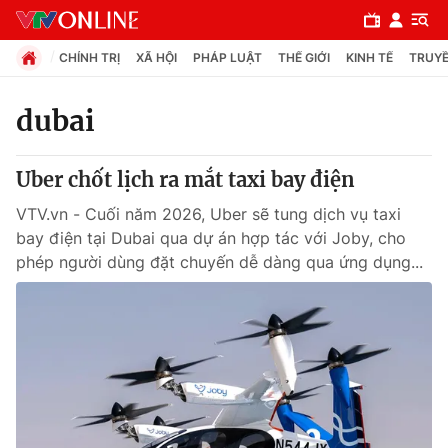
CHÍNH TRỊ
XÃ HỘI
PHÁP LUẬT
THẾ GIỚI
KINH TẾ
TRUYỀ
dubai
Chuyên mục
Uber chốt lịch ra mắt taxi bay điện
Chính trị
VTV.vn - Cuối năm 2026, Uber sẽ tung dịch vụ taxi
bay điện tại Dubai qua dự án hợp tác với Joby, cho
Xã hội
phép người dùng đặt chuyến dễ dàng qua ứng dụng...
Pháp luật
Y tế
Thế giới