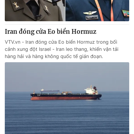
Giao lưu trực tuyến
Sản phẩm
Lịch phát sóng
Thị trường
Tư vấn
Iran đóng cửa Eo biển Hormuz
Chuyên mục khác
VTV.vn - Iran đóng cửa Eo biển Hormuz trong bối
cảnh xung đột Israel - Iran leo thang, khiến vận tải
Emagazine
Podcast
hàng hải và hàng không quốc tế gián đoạn.
Photo
Infographic
Video
Shorts video
VTV Money
VTV Thể thao
VTV Sức khoẻ
Bất động sản