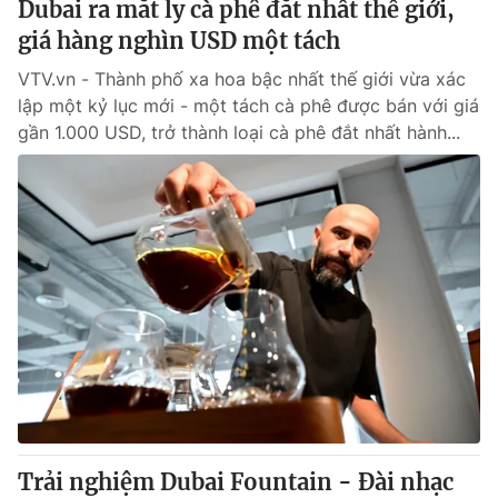
Dubai ra mắt ly cà phê đắt nhất thế giới,
giá hàng nghìn USD một tách
® Cấm sao chép dưới mọi hình thức nếu không có sự chấp
VTV.vn - Thành phố xa hoa bậc nhất thế giới vừa xác
thuận bằng văn bản. Ghi rõ nguồn VTV.vn khi phát hành lại
lập một kỷ lục mới - một tách cà phê được bán với giá
thông tin từ website này.
gần 1.000 USD, trở thành loại cà phê đắt nhất hành...
Trải nghiệm Dubai Fountain - Đài nhạc