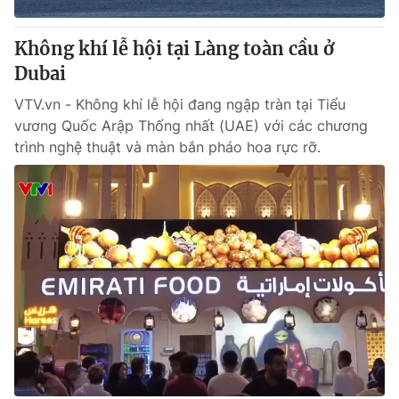
Thị trường 24h
Tấm lòng Việt
Không khí lễ hội tại Làng toàn cầu ở
VTV4
Vươn mình bằng AI
Dubai
VTV.vn - Không khí lễ hội đang ngập tràn tại Tiểu
VTV9
VTV8
vương Quốc Arập Thống nhất (UAE) với các chương
trình nghệ thuật và màn bắn pháo hoa rực rỡ.
Liên hệ tòa soạn
English
THỜI BÁO VTV
Theo dõi báo trên
Cơ quan chủ quản:
Đài Truyền hình Việt Nam
Cơ quan báo chí:
Thời báo VTV