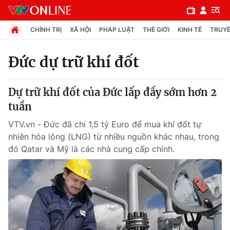
CHÍNH TRỊ
XÃ HỘI
PHÁP LUẬT
THẾ GIỚI
KINH TẾ
TRUYỀ
Đức dự trữ khí đốt
Chuyên mục
Dự trữ khí đốt của Đức lấp đầy sớm hơn 2
Chính trị
tuần
VTV.vn - Đức đã chi 1,5 tỷ Euro để mua khí đốt tự
Xã hội
nhiên hóa lỏng (LNG) từ nhiều nguồn khác nhau, trong
đó Qatar và Mỹ là các nhà cung cấp chính.
Pháp luật
Y tế
Thế giới