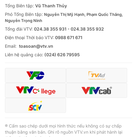
Giao lưu trực tuyến
Tổng Biên tập:
Vũ Thanh Thủy
Sản phẩm
Phó Tổng Biên tập:
Nguyễn Thị Mỹ Hạnh, Phạm Quốc Thắng,
Lịch phát sóng
Thị trường
Nguyễn Trọng Ninh
Tổng đài VTV:
024.38 355 931 - 024.38 355 932
Tư vấn
Ðiện thoại Thời báo VTV:
0988 671 671
Chuyên mục khác
Email:
toasoan@vtv.vn
Emagazine
Podcast
Liên hệ quảng cáo:
(024) 626 79595
Photo
Infographic
Video
Shorts video
VTV Money
VTV Thể thao
VTV Sức khoẻ
Bất động sản
® Cấm sao chép dưới mọi hình thức nếu không có sự chấp
thuận bằng văn bản. Ghi rõ nguồn VTV.vn khi phát hành lại