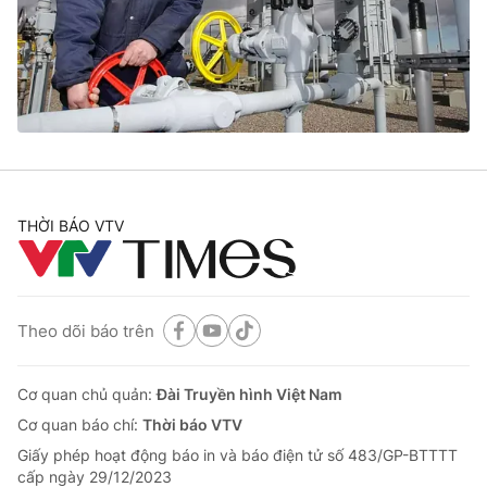
Tin tức
Kinh tế
Thế giới đó đây
Tài chính
Dữ liệu và đời sống
Câu chuyện quốc tế
Thị trường
Truyền hình
Góc doanh nghiệp
Phim VTV
THỜI BÁO VTV
Giải trí
Hậu trường
Điện ảnh
Đời sống
Nhân vật
Âm nhạc
Theo dõi báo trên
Du lịch
Khán giả
Giáo dục
Sao
Làm đẹp
Giải sao mai
Cơ quan chủ quản:
Đài Truyền hình Việt Nam
Tuyển sinh
Công nghệ
Cơ quan báo chí:
Thời báo VTV
Chất lượng cuộc sống
Học trực tuyến
Giấy phép hoạt động báo in và báo điện tử số 483/GP-BTTTT
Hitech Công nghệ tương lai
cấp ngày 29/12/2023