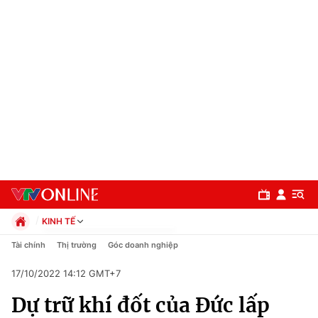
KINH TẾ
Chính trị
Tài chính
Thị trường
Góc doanh nghiệp
Xã hội
17/10/2022 14:12 GMT+7
Pháp luật
Chuyên mục
Kinh tế
Dự trữ khí đốt của Đức lấp
Thể thao