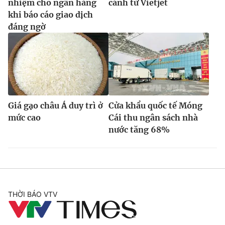
nhiệm cho ngân hàng
cánh từ Vietjet
khi báo cáo giao dịch
đáng ngờ
Giá gạo châu Á duy trì ở
Cửa khẩu quốc tế Móng
mức cao
Cái thu ngân sách nhà
nước tăng 68%
THỜI BÁO VTV