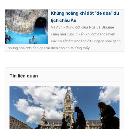
Ðiện thoại Thời báo VTV:
024.66 897 897
Email:
toasoan@vtv.vn
Khủng hoảng khí đốt “đe dọa” du
Liên hệ quảng cáo:
024-7300.7108
lịch châu Âu
VTV.vn - Xung đột giữa Nga và Ukraine
cũng như cuộc chiến khí đốt đang khiến
các cơ sở tắm khoáng ở Hungary phải gánh
những hóa đơn tiền gas và điện cao chưa từng thấy.
Tin liên quan
® Cấm sao chép dưới mọi hình thức nếu không có sự chấp
thuận bằng văn bản. Ghi rõ nguồn VTV.vn khi phát hành lại
thông tin từ website này.