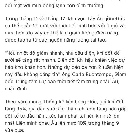
đối mặt với mùa đông lạnh hơn bình thường.
Trong tháng 11 và tháng 12, khu vực Tây Âu gồm Đức
có thể phải đối mặt với thời tiết lạnh hơn với ít gió và
THỜI BÁO VTV
mưa hơn, do vậy có thể làm giảm lượng điện năng
được tạo ra từ các nguồn năng lượng tái tạo.
"Nếu nhiệt độ giảm nhanh, nhu cầu điện, khí đốt để
Theo dõi báo trên
sưởi sẽ tăng rất nhanh. Biến đổi khí hậu khiến việc dự
báo khó khăn hơn. Những dự báo xa hơn 2 tuần hiện
nay đều không đáng tin", ông Carlo Buontempo, Giám
Cơ quan chủ quản:
Đài Truyền hình Việt Nam
đốc Trung tâm Dự báo thời tiết tầm trung châu Âu,
Cơ quan báo chí:
Thời báo VTV
nhận định.
Giấy phép hoạt động báo in và báo điện tử số 483/GP-BTTTT
cấp ngày 29/12/2023
Theo Văn phòng Thống kê liên bang Đức, giá khí đốt
Tổng Biên tập:
Vũ Thanh Thủy
tăng 95%, giá dầu sưởi ẩm thậm chí còn tăng hơn gấp
Phó Tổng Biên tập:
Nguyễn Thị Mỹ Hạnh, Phạm Quốc Thắng,
đôi kể từ đầu năm, kéo lạm phát tại nền kinh tế lớn
Nguyễn Trọng Ninh
nhất Liên minh châu Âu lên mức 10% trong tháng 9
Tổng đài VTV:
024.38 355 931 - 024.38 355 932
vừa qua.