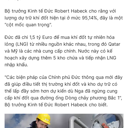
Phim VTV
Giải trí
Bộ trưởng Kinh tế Đức Robert Habeck cho rằng với
Hậu trường
lượng dự trữ khí đốt hiện tại ở mức 95,14%, đây là một
Điện ảnh
Đời sống
Nhân vật
"cột mốc quan trọng".
Âm nhạc
Du lịch
Khán giả
Đức đã chi 1,5 tỷ Euro để mua khí đốt tự nhiên hóa
Giáo dục
Sao
lỏng (LNG) từ nhiều nguồn khác nhau, trong đó Qatar
Làm đẹp
Giải sao mai
và Mỹ là các nhà cung cấp chính. Nước này có kế
Tuyển sinh
Công nghệ
Chất lượng cuộc sống
hoạch xây dựng thêm 5 kho chứa và tiếp nhận LNG
Học trực tuyến
nhập khẩu.
Hitech Công nghệ tương lai
Giao lưu trực tuyến
"Các biện pháp của Chính phủ Đức thông qua mới đây
Sản phẩm
đã giúp điều tiết thị trường khí đốt và kho dự trữ có
Lịch phát sóng
Thị trường
thể lấp đầy sớm hơn dự kiến dù Nga đã ngừng cung
cấp khí đốt qua đường ống Dòng chảy phương Bắc 1",
Tư vấn
Bộ trưởng Kinh tế Đức Robert Habeck cho biết.
Chuyên mục khác
Emagazine
Podcast