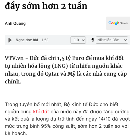
Chính trị
đầy sớm hơn 2 tuần
Truyền hình
Văn hóa - Giải trí
Xã hội
Y tế
Anh Quang
Đời sống
Pháp luật
Công nghệ
Nghe đọc bài
1:53
Giáo dục
Y tế
VTV.vn - Đức đã chi 1,5 tỷ Euro để mua khí đốt
tự nhiên hóa lỏng (LNG) từ nhiều nguồn khác
Thế giới
nhau, trong đó Qatar và Mỹ là các nhà cung cấp
chính.
Tin tức
Kinh tế
Thế giới đó đây
Tài chính
Trong tuyên bố mới nhất, Bộ Kinh tế Đức cho biết
Dữ liệu và đời sống
Câu chuyện quốc tế
nguồn cung
khí đốt
của nước này đã được tăng cường
Thị trường
và kết quả là lượng dự trữ tính đến ngày 14/10 đã vượt
Truyền hình
Góc doanh nghiệp
mức trung bình 95% công suất, sớm hơn 2 tuần so với
kế hoạch.