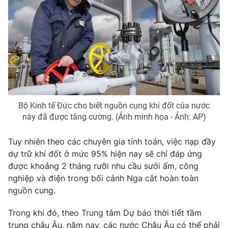
Photo
Infographic
Video
Shorts video
VTV Money
VTV Thể thao
VTV Sức khoẻ
Bất động sản
Bộ Kinh tế Đức cho biết nguồn cung khí đốt của nước
này đã được tăng cường. (Ảnh minh họa - Ảnh: AP)
Thị trường 24h
Tấm lòng Việt
Tuy nhiên theo các chuyên gia tính toán, việc nạp đầy
dự trữ khí đốt ở mức 95% hiện nay sẽ chỉ đáp ứng
VTV4
Vươn mình bằng AI
được khoảng 2 tháng rưỡi nhu cầu sưởi ấm, công
nghiệp và điện trong bối cảnh Nga cắt hoàn toàn
nguồn cung.
VTV9
VTV8
Trong khi đó, theo Trung tâm Dự báo thời tiết tầm
Liên hệ tòa soạn
English
trung châu Âu, năm nay, các nước Châu Âu có thể phải