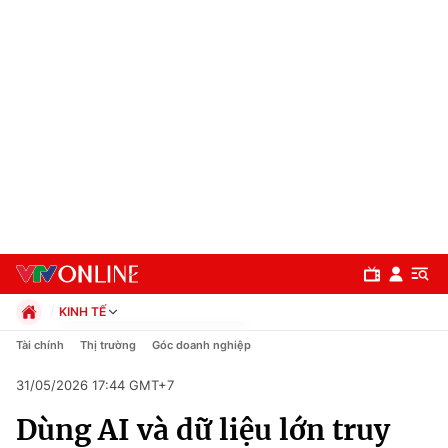
KINH TẾ
Chính trị
Tài chính
Thị trường
Góc doanh nghiệp
Xã hội
31/05/2026 17:44 GMT+7
Pháp luật
Chuyên mục
Kinh tế
Dùng AI và dữ liệu lớn truy
Thể thao