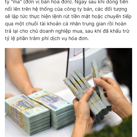
Email:
toasoan@vtv.vn
ty "ma" (đơn vị bán hóa đơn). Ngay sau khi dòng tiền
nổi lên trên hệ thống của công ty bán, các đối tượng
Liên hệ quảng cáo:
024-7300.7108
sẽ lập tức thực hiện lệnh rút tiền mặt hoặc chuyển tiếp
qua một chuỗi tài khoản cá nhân trung gian rồi hoàn
trả lại cho chủ doanh nghiệp mua, sau khi đã khấu trừ
tỷ lệ phần trăm phí dịch vụ hóa đơn.
® Cấm sao chép dưới mọi hình thức nếu không có sự chấp
thuận bằng văn bản. Ghi rõ nguồn VTV.vn khi phát hành lại
thông tin từ website này.