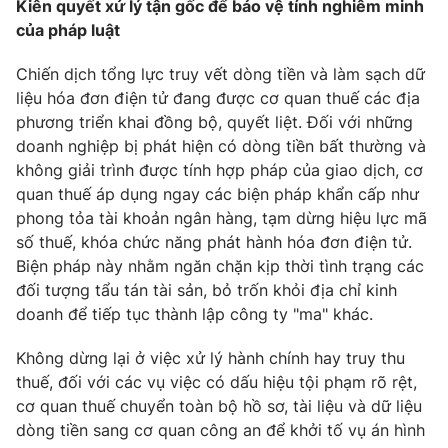
Kiên quyết xử lý tận gốc để bảo vệ tính nghiêm minh
của pháp luật
Chiến dịch tổng lực truy vết dòng tiền và làm sạch dữ
liệu hóa đơn điện tử đang được cơ quan thuế các địa
phương triển khai đồng bộ, quyết liệt. Đối với những
doanh nghiệp bị phát hiện có dòng tiền bất thường và
không giải trình được tính hợp pháp của giao dịch, cơ
quan thuế áp dụng ngay các biện pháp khẩn cấp như
phong tỏa tài khoản ngân hàng, tạm dừng hiệu lực mã
số thuế, khóa chức năng phát hành hóa đơn điện tử.
Biện pháp này nhằm ngăn chặn kịp thời tình trạng các
đối tượng tẩu tán tài sản, bỏ trốn khỏi địa chỉ kinh
doanh để tiếp tục thành lập công ty "ma" khác.
Không dừng lại ở việc xử lý hành chính hay truy thu
thuế, đối với các vụ việc có dấu hiệu tội phạm rõ rệt,
cơ quan thuế chuyển toàn bộ hồ sơ, tài liệu và dữ liệu
dòng tiền sang cơ quan công an để khởi tố vụ án hình