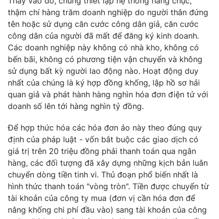
Thay vào đó, chúng thiết lập hệ thống hàng chục,
thậm chí hàng trăm doanh nghiệp do người thân đứng
tên hoặc sử dụng căn cước công dân giả, căn cước
công dân của người đã mất để đăng ký kinh doanh.
Các doanh nghiệp này không có nhà kho, không có
THỜI BÁO VTV
bến bãi, không có phương tiện vận chuyển và không
sử dụng bất kỳ người lao động nào. Hoạt động duy
Theo dõi báo trên
nhất của chúng là ký hợp đồng khống, lập hồ sơ hải
quan giả và phát hành hàng nghìn hóa đơn điện tử với
Cơ quan chủ quản:
Đài Truyền hình Việt Nam
doanh số lên tới hàng nghìn tỷ đồng.
Cơ quan báo chí:
Thời báo VTV
Để hợp thức hóa các hóa đơn ảo này theo đúng quy
Giấy phép hoạt động báo in và báo điện tử số 483/GP-BTTTT
định của pháp luật - vốn bắt buộc các giao dịch có
cấp ngày 29/12/2023
giá trị trên 20 triệu đồng phải thanh toán qua ngân
Tổng Biên tập:
Vũ Thanh Thủy
hàng, các đối tượng đã xây dựng những kịch bản luân
Phó Tổng Biên tập:
Nguyễn Thị Mỹ Hạnh, Phạm Quốc Thắng,
chuyển dòng tiền tinh vi. Thủ đoạn phổ biến nhất là
Nguyễn Trọng Ninh
hình thức thanh toán "vòng tròn". Tiền được chuyển từ
Tổng đài VTV:
024.38 355 931 - 024.38 355 932
tài khoản của công ty mua (đơn vị cần hóa đơn để
Ðiện thoại Thời báo VTV:
024.66 897 897
nâng khống chi phí đầu vào) sang tài khoản của công