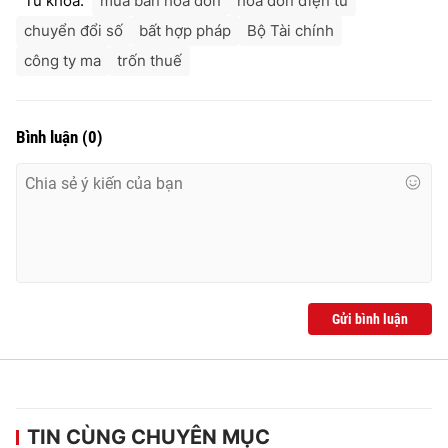
Từ khóa:
mua bán hóa đơn
hóa đơn điện tử
chuyển đổi số
bất hợp pháp
Bộ Tài chính
công ty ma
trốn thuế
Bình luận
(
0
)
Gửi bình luận
TIN CÙNG CHUYÊN MỤC