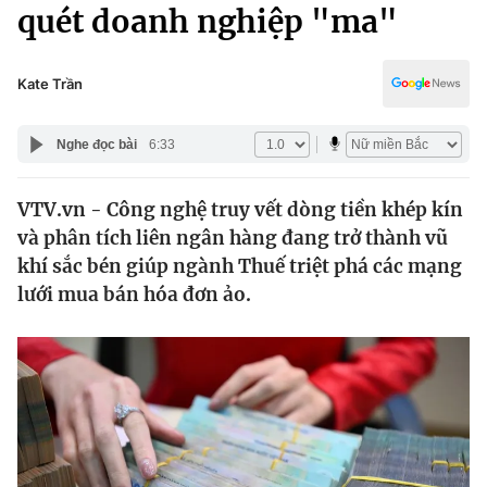
Chính trị
quét doanh nghiệp "ma"
Truyền hình
Văn hóa - Giải trí
Xã hội
Y tế
Kate Trần
Đời sống
Pháp luật
Công nghệ
Nghe đọc bài
6:33
Giáo dục
Y tế
VTV.vn - Công nghệ truy vết dòng tiền khép kín
và phân tích liên ngân hàng đang trở thành vũ
Thế giới
khí sắc bén giúp ngành Thuế triệt phá các mạng
lưới mua bán hóa đơn ảo.
Tin tức
Kinh tế
Thế giới đó đây
Tài chính
Dữ liệu và đời sống
Câu chuyện quốc tế
Thị trường
Truyền hình
Góc doanh nghiệp