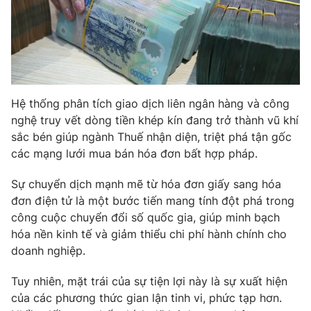
Phim VTV
Giải trí
Hậu trường
Điện ảnh
Đời sống
Nhân vật
Âm nhạc
Du lịch
Khán giả
Giáo dục
Sao
Hệ thống phân tích giao dịch liên ngân hàng và công
Làm đẹp
Giải sao mai
nghệ truy vết dòng tiền khép kín đang trở thành vũ khí
Tuyển sinh
Công nghệ
sắc bén giúp ngành Thuế nhận diện, triệt phá tận gốc
Chất lượng cuộc sống
Học trực tuyến
các mạng lưới mua bán hóa đơn bất hợp pháp.
Hitech Công nghệ tương lai
Giao lưu trực tuyến
Sự chuyển dịch mạnh mẽ từ hóa đơn giấy sang hóa
Sản phẩm
đơn điện tử là một bước tiến mang tính đột phá trong
Lịch phát sóng
công cuộc chuyển đổi số quốc gia, giúp minh bạch
Thị trường
hóa nền kinh tế và giảm thiểu chi phí hành chính cho
Tư vấn
doanh nghiệp.
Chuyên mục khác
Tuy nhiên, mặt trái của sự tiện lợi này là sự xuất hiện
Emagazine
Podcast
của các phương thức gian lận tinh vi, phức tạp hơn.