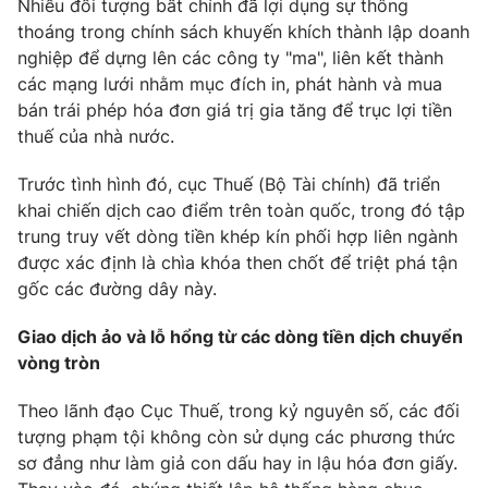
Nhiều đối tượng bất chính đã lợi dụng sự thông
thoáng trong chính sách khuyến khích thành lập doanh
Photo
Infographic
nghiệp để dựng lên các công ty "ma", liên kết thành
các mạng lưới nhằm mục đích in, phát hành và mua
Video
Shorts video
bán trái phép hóa đơn giá trị gia tăng để trục lợi tiền
thuế của nhà nước.
VTV Money
VTV Thể thao
Trước tình hình đó, cục Thuế (Bộ Tài chính) đã triển
khai chiến dịch cao điểm trên toàn quốc, trong đó tập
VTV Sức khoẻ
Bất động sản
trung truy vết dòng tiền khép kín phối hợp liên ngành
được xác định là chìa khóa then chốt để triệt phá tận
Thị trường 24h
Tấm lòng Việt
gốc các đường dây này.
Giao dịch ảo và lỗ hổng từ các dòng tiền dịch chuyển
VTV4
Vươn mình bằng AI
vòng tròn
Theo lãnh đạo Cục Thuế, trong kỷ nguyên số, các đối
VTV9
VTV8
tượng phạm tội không còn sử dụng các phương thức
sơ đẳng như làm giả con dấu hay in lậu hóa đơn giấy.
Liên hệ tòa soạn
English