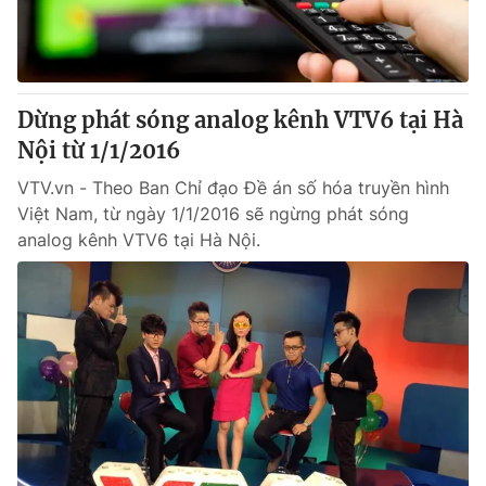
Thị trường 24h
Tấm lòng Việt
VTV4
Vươn mình bằng AI
Dừng phát sóng analog kênh VTV6 tại Hà
VTV9
VTV8
Nội từ 1/1/2016
VTV.vn - Theo Ban Chỉ đạo Đề án số hóa truyền hình
Liên hệ tòa soạn
English
Việt Nam, từ ngày 1/1/2016 sẽ ngừng phát sóng
analog kênh VTV6 tại Hà Nội.
THỜI BÁO VTV
Theo dõi báo trên
Cơ quan chủ quản:
Đài Truyền hình Việt Nam