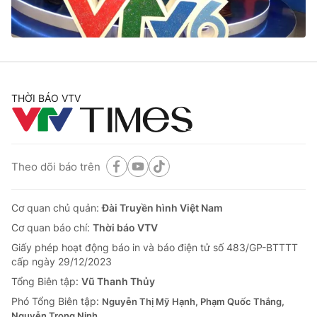
Cơ quan báo chí:
Thời báo VTV
Giấy phép hoạt động báo in và báo điện tử số 483/GP-BTTTT
cấp ngày 29/12/2023
Tổng Biên tập:
Vũ Thanh Thủy
Phó Tổng Biên tập:
Nguyễn Thị Mỹ Hạnh, Phạm Quốc Thắng,
THỜI BÁO VTV
Nguyễn Trọng Ninh
Tổng đài VTV:
024.38 355 931 - 024.38 355 932
Ðiện thoại Thời báo VTV:
024.66 897 897
Email:
toasoan@vtv.vn
Theo dõi báo trên
Liên hệ quảng cáo:
024-7300.7108
Cơ quan chủ quản:
Đài Truyền hình Việt Nam
Cơ quan báo chí:
Thời báo VTV
Giấy phép hoạt động báo in và báo điện tử số 483/GP-BTTTT
cấp ngày 29/12/2023
Tổng Biên tập:
Vũ Thanh Thủy
Phó Tổng Biên tập:
Nguyễn Thị Mỹ Hạnh, Phạm Quốc Thắng,
Nguyễn Trọng Ninh