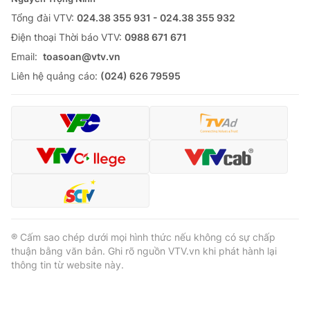
Tổng đài VTV:
024.38 355 931 - 024.38 355 932
Ðiện thoại Thời báo VTV:
0988 671 671
Email:
toasoan@vtv.vn
® Cấm sao chép dưới mọi hình thức nếu không có sự chấp
Liên hệ quảng cáo:
(024) 626 79595
thuận bằng văn bản. Ghi rõ nguồn VTV.vn khi phát hành lại
thông tin từ website này.
® Cấm sao chép dưới mọi hình thức nếu không có sự chấp
thuận bằng văn bản. Ghi rõ nguồn VTV.vn khi phát hành lại
thông tin từ website này.