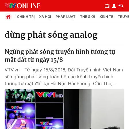
CHÍNH TRỊ
XÃ HỘI
PHÁP LUẬT
THẾ GIỚI
KINH TẾ
TRUYỀ
dừng phát sóng analog
Chuyên mục
Ngừng phát sóng truyền hình tương tự
Chính trị
mặt đất từ ngày 15/8
VTV.vn - Từ ngày 15/8/2016, Đài Truyền hình Việt Nam
Xã hội
sẽ ngừng phát sóng toàn bộ các kênh truyền hình
tương tự mặt đất tại Hà Nội, Hải Phòng, Cần Thơ,...
Pháp luật
Y tế
Thế giới