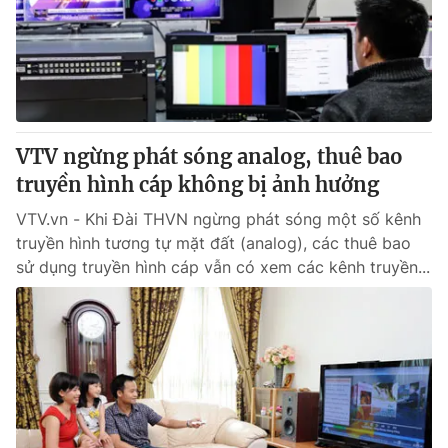
Tin tức
Kinh tế
Thế giới đó đây
Tài chính
Dữ liệu và đời sống
Câu chuyện quốc tế
Thị trường
VTV ngừng phát sóng analog, thuê bao
Truyền hình
Góc doanh nghiệp
truyền hình cáp không bị ảnh hưởng
Phim VTV
Giải trí
VTV.vn - Khi Đài THVN ngừng phát sóng một số kênh
Hậu trường
truyền hình tương tự mặt đất (analog), các thuê bao
Điện ảnh
sử dụng truyền hình cáp vẫn có xem các kênh truyền...
Đời sống
Nhân vật
Âm nhạc
Du lịch
Khán giả
Giáo dục
Sao
Làm đẹp
Giải sao mai
Tuyển sinh
Công nghệ
Chất lượng cuộc sống
Học trực tuyến
Hitech Công nghệ tương lai