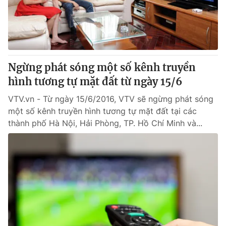
Giao lưu trực tuyến
Sản phẩm
Lịch phát sóng
Thị trường
Tư vấn
Ngừng phát sóng một số kênh truyền
Chuyên mục khác
hình tương tự mặt đất từ ngày 15/6
Emagazine
Podcast
VTV.vn - Từ ngày 15/6/2016, VTV sẽ ngừng phát sóng
một số kênh truyền hình tương tự mặt đất tại các
Photo
Infographic
thành phố Hà Nội, Hải Phòng, TP. Hồ Chí Minh và...
Video
Shorts video
VTV Money
VTV Thể thao
VTV Sức khoẻ
Bất động sản