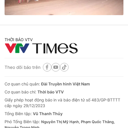
Cơ quan báo chí:
Thời báo VTV
Giấy phép hoạt động báo in và báo điện tử số 483/GP-BTTTT
cấp ngày 29/12/2023
Tổng Biên tập:
Vũ Thanh Thủy
Phó Tổng Biên tập:
Nguyễn Thị Mỹ Hạnh, Phạm Quốc Thắng,
THỜI BÁO VTV
Nguyễn Trọng Ninh
Tổng đài VTV:
024.38 355 931 - 024.38 355 932
Ðiện thoại Thời báo VTV:
024.66 897 897
Email:
toasoan@vtv.vn
Theo dõi báo trên
Liên hệ quảng cáo:
024-7300.7108
Cơ quan chủ quản:
Đài Truyền hình Việt Nam
Cơ quan báo chí:
Thời báo VTV
Giấy phép hoạt động báo in và báo điện tử số 483/GP-BTTTT
cấp ngày 29/12/2023
Tổng Biên tập:
Vũ Thanh Thủy
Phó Tổng Biên tập:
Nguyễn Thị Mỹ Hạnh, Phạm Quốc Thắng,
Nguyễn Trọng Ninh