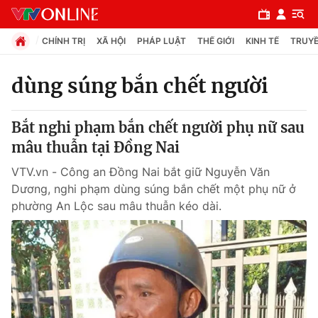
CHÍNH TRỊ
XÃ HỘI
PHÁP LUẬT
THẾ GIỚI
KINH TẾ
TRUYỀ
dùng súng bắn chết người
Chuyên mục
Bắt nghi phạm bắn chết người phụ nữ sau
Chính trị
mâu thuẫn tại Đồng Nai
VTV.vn - Công an Đồng Nai bắt giữ Nguyễn Văn
Xã hội
Dương, nghi phạm dùng súng bắn chết một phụ nữ ở
phường An Lộc sau mâu thuẫn kéo dài.
Pháp luật
Y tế
Thế giới