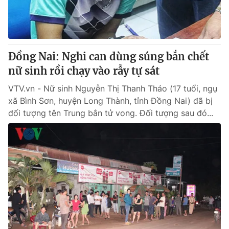
Thị trường 24h
Tấm lòng Việt
VTV4
Vươn mình bằng AI
Đồng Nai: Nghi can dùng súng bắn chết
VTV9
VTV8
nữ sinh rồi chạy vào rẫy tự sát
VTV.vn - Nữ sinh Nguyễn Thị Thanh Thảo (17 tuổi, ngụ
Liên hệ tòa soạn
English
xã Bình Sơn, huyện Long Thành, tỉnh Đồng Nai) đã bị
đối tượng tên Trung bắn tử vong. Đối tượng sau đó...
THỜI BÁO VTV
Theo dõi báo trên
Cơ quan chủ quản:
Đài Truyền hình Việt Nam