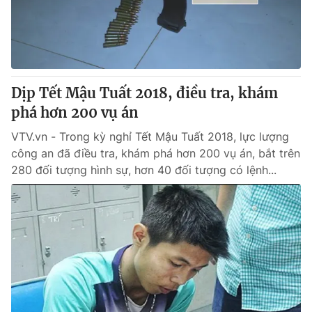
Giao lưu trực tuyến
Sản phẩm
Lịch phát sóng
Thị trường
Tư vấn
Dịp Tết Mậu Tuất 2018, điều tra, khám
Chuyên mục khác
phá hơn 200 vụ án
Emagazine
Podcast
VTV.vn - Trong kỳ nghỉ Tết Mậu Tuất 2018, lực lượng
công an đã điều tra, khám phá hơn 200 vụ án, bắt trên
Photo
Infographic
280 đối tượng hình sự, hơn 40 đối tượng có lệnh...
Video
Shorts video
VTV Money
VTV Thể thao
VTV Sức khoẻ
Bất động sản