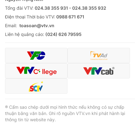
Tổng đài VTV:
024.38 355 931 - 024.38 355 932
Ðiện thoại Thời báo VTV:
0988 671 671
Email:
toasoan@vtv.vn
® Cấm sao chép dưới mọi hình thức nếu không có sự chấp
Liên hệ quảng cáo:
(024) 626 79595
thuận bằng văn bản. Ghi rõ nguồn VTV.vn khi phát hành lại
thông tin từ website này.
® Cấm sao chép dưới mọi hình thức nếu không có sự chấp
thuận bằng văn bản. Ghi rõ nguồn VTV.vn khi phát hành lại
thông tin từ website này.