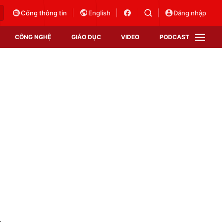
Cổng thông tin
English
Đăng nhập
CÔNG NGHỆ
GIÁO DỤC
VIDEO
PODCAST
VTV Money
VTV Thể thao
VTV Sức khoẻ
Bất động sản
Thị trường 24h
Tấm lòng Việt
Vươn mình bằng AI
VTV4
VTV8
VTV9
Lịch phát sóng
Giao lưu trực tuyến
i
Sự kiện