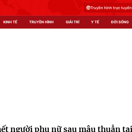
Truyền hình trực tuyến
KINH TẾ
TRUYỀN HÌNH
GIẢI TRÍ
Y TẾ
ĐỜI SỐNG
Pháp luật
Y tế
Truyền hình
Multimedia
Phim VTV
Video
Hậu trường
Shorts video
Nhân vật
Podcast
Khán giả
EMagazine
Giải sao mai
Photo
ết người phụ nữ sau mâu thuẫn tạ
Infographic