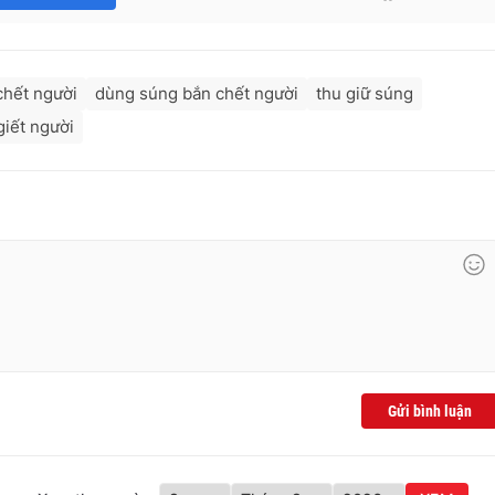
chết người
dùng súng bắn chết người
thu giữ súng
giết người
Gửi bình luận