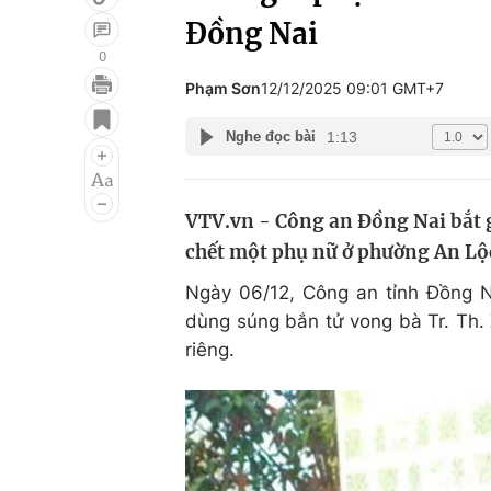
Đồng Nai
0
Phạm Sơn
12/12/2025 09:01 GMT+7
Giải trí
Đời sống
1:13
Nghe đọc bài
Điện ảnh
Du lịch
Âm nhạc
Làm đẹp
VTV.vn - Công an Đồng Nai bắt
Sao
Chất lượng cuộc sốn
chết một phụ nữ ở phường An Lộ
Ngày 06/12, Công an tỉnh Đồng 
dùng súng bắn tử vong bà Tr. Th. 
riêng.