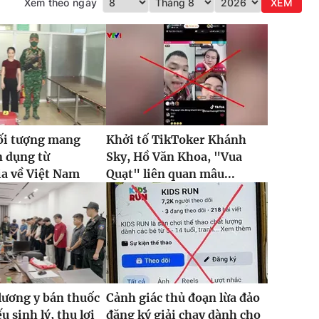
Xem theo ngày
XEM
ối tượng mang
Khởi tố TikToker Khánh
n dụng từ
Sky, Hồ Văn Khoa, "Vua
a về Việt Nam
Quạt" liên quan mâu...
lương y bán thuốc
Cảnh giác thủ đoạn lừa đảo
ếu sinh lý, thu lợi
đăng ký giải chạy dành cho