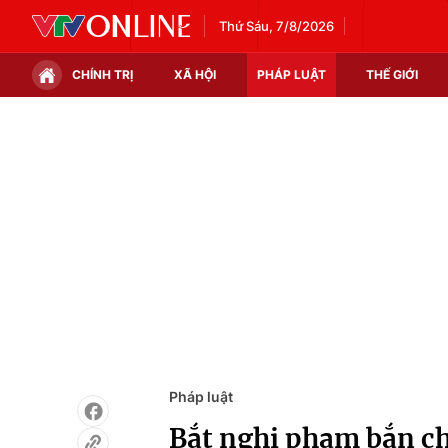
Thứ Sáu, 7/8/2026
CHÍNH TRỊ
XÃ HỘI
PHÁP LUẬT
THẾ GIỚI
Chính trị
Xã hội
Thế giới
Kinh tế
Tin tức
Tài chính
Thế giới đó đây
Thị trường
Câu chuyện quốc tế
Góc doanh nghiệp
Dữ liệu và đời sống
Pháp luật
Bắt nghi phạm bắn ch