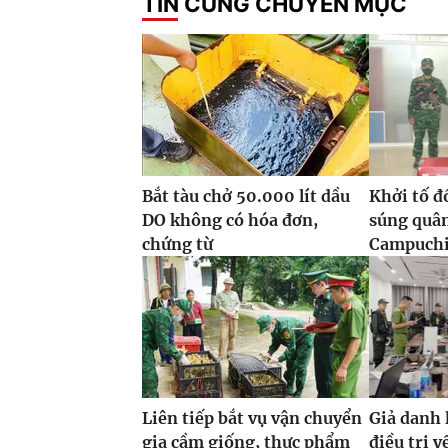
TIN CÙNG CHUYÊN MỤC
Bắt tàu chở 50.000 lít dầu
Khởi tố đ
DO không có hóa đơn,
súng quâ
chứng từ
Campuchi
Liên tiếp bắt vụ vận chuyển
Giả danh 
gia cầm giống, thực phẩm
điều trị y