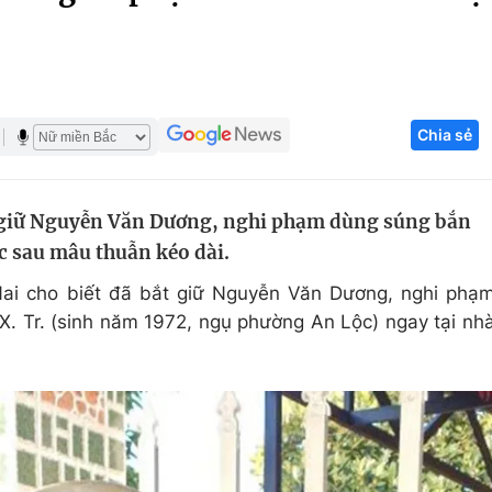
Góc ảnh
Giáo dục
Công nghệ
Chia sẻ
Tuyển sinh
Hitech Công ng
Học trực tuyến
Sản phẩm
 giữ Nguyễn Văn Dương, nghi phạm dùng súng bắn
g
Thị trường
c sau mâu thuẫn kéo dài.
Tư vấn
Nai cho biết đã bắt giữ Nguyễn Văn Dương, nghi phạ
X. Tr. (sinh năm 1972, ngụ phường An Lộc) ngay tại nh