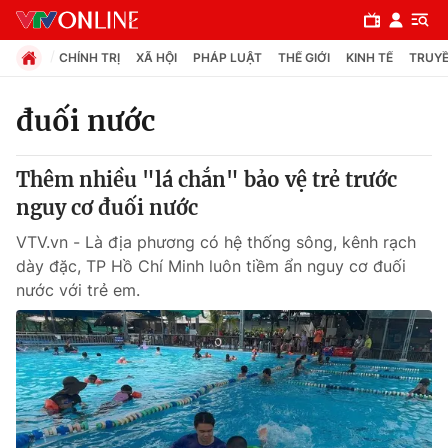
CHÍNH TRỊ
XÃ HỘI
PHÁP LUẬT
THẾ GIỚI
KINH TẾ
TRUYỀ
đuối nước
Chuyên mục
Thêm nhiều "lá chắn" bảo vệ trẻ trước
Chính trị
nguy cơ đuối nước
VTV.vn - Là địa phương có hệ thống sông, kênh rạch
Xã hội
dày đặc, TP Hồ Chí Minh luôn tiềm ẩn nguy cơ đuối
nước với trẻ em.
Pháp luật
Y tế
Thế giới