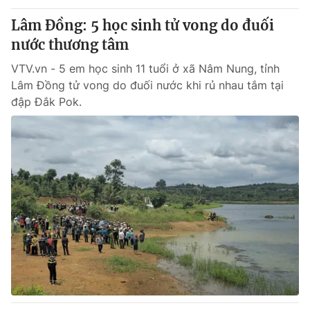
Lâm Đồng: 5 học sinh tử vong do đuối
® Cấm sao chép dưới mọi hình thức nếu không có sự chấp
nước thương tâm
thuận bằng văn bản. Ghi rõ nguồn VTV.vn khi phát hành lại
thông tin từ website này.
VTV.vn - 5 em học sinh 11 tuổi ở xã Nâm Nung, tỉnh
Lâm Đồng tử vong do đuối nước khi rủ nhau tắm tại
đập Đắk Pok.