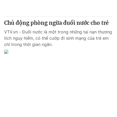
Giấy phép hoạt động báo in và báo điện tử số 483/GP-BTTTT
cấp ngày 29/12/2023
Tổng Biên tập:
Vũ Thanh Thủy
Chủ động phòng ngừa đuối nước cho trẻ
Phó Tổng Biên tập:
Nguyễn Thị Mỹ Hạnh, Phạm Quốc Thắng,
Nguyễn Trọng Ninh
VTV.vn - Đuối nước là một trong những tai nạn thương
Tổng đài VTV:
024.38 355 931 - 024.38 355 932
tích nguy hiểm, có thể cướp đi sinh mạng của trẻ em
Ðiện thoại Thời báo VTV:
024.66 897 897
chỉ trong thời gian ngắn.
Email:
toasoan@vtv.vn
Liên hệ quảng cáo:
024-7300.7108