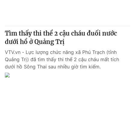
Thị trường 24h
Tấm lòng Việt
VTV4
Vươn mình bằng AI
Tìm thấy thi thể 2 cậu cháu đuối nước
VTV9
VTV8
dưới hồ ở Quảng Trị
VTV.vn - Lực lượng chức năng xã Phú Trạch (tỉnh
Liên hệ tòa soạn
English
Quảng Trị) đã tìm thấy thi thể 2 cậu cháu mất tích
dưới hồ Sông Thai sau nhiều giờ tìm kiếm.
THỜI BÁO VTV
Theo dõi báo trên
Cơ quan chủ quản:
Đài Truyền hình Việt Nam
Cơ quan báo chí:
Thời báo VTV