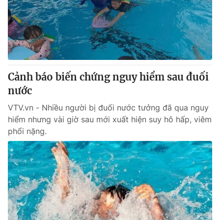
Tin tức
Kinh tế
Thế giới đó đây
Tài chính
Dữ liệu và đời sống
Câu chuyện quốc tế
Thị trường
Cảnh báo biến chứng nguy hiểm sau đuối
Truyền hình
Góc doanh nghiệp
nước
Phim VTV
Giải trí
VTV.vn - Nhiều người bị đuối nước tưởng đã qua nguy
Hậu trường
hiểm nhưng vài giờ sau mới xuất hiện suy hô hấp, viêm
Điện ảnh
phổi nặng.
Đời sống
Nhân vật
Âm nhạc
Du lịch
Khán giả
Giáo dục
Sao
Làm đẹp
Giải sao mai
Tuyển sinh
Công nghệ
Chất lượng cuộc sống
Học trực tuyến
Hitech Công nghệ tương lai