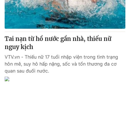
Giao lưu trực tuyến
Sản phẩm
Lịch phát sóng
Thị trường
Tư vấn
Tai nạn từ hồ nước gần nhà, thiếu nữ
Chuyên mục khác
nguy kịch
Emagazine
Podcast
VTV.vn - Thiếu nữ 17 tuổi nhập viện trong tình trạng
hôn mê, suy hô hấp nặng, sốc và tổn thương đa cơ
Photo
Infographic
quan sau đuối nước.
Video
Shorts video
VTV Money
VTV Thể thao
VTV Sức khoẻ
Bất động sản