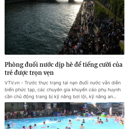
Phòng đuối nước dịp hè để tiếng cười của
trẻ được trọn vẹn
VTV.vn - Trước thực trạng tai nạn đuối nước vẫn diễn
biến phức tạp, các chuyên gia khuyến cáo phụ huynh
cần chủ động trang bị kỹ năng bơi lội, kỹ năng an...