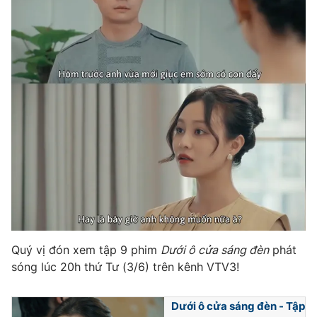
Photo
Infographic
Video
Shorts video
VTV Money
VTV Thể thao
VTV Sức khoẻ
Bất động sản
Thị trường 24h
Tấm lòng Việt
VTV4
Vươn mình bằng AI
Quý vị đón xem tập 9 phim
Dưới ô cửa sáng đèn
phát
sóng lúc 20h thứ Tư (3/6) trên kênh VTV3!
VTV9
VTV8
Dưới ô cửa sáng đèn - Tập
Liên hệ tòa soạn
English