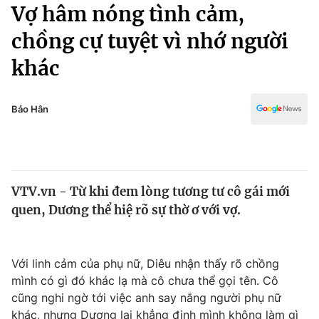
Chính trị
Vợ hâm nóng tình cảm,
Truyền hình
chồng cự tuyệt vì nhớ người
Văn hóa - Giải trí
Xã hội
Y tế
khác
Đời sống
Pháp luật
Công nghệ
Giáo dục
Bảo Hân
Y tế
Thế giới
VTV.vn - Từ khi đem lòng tương tư cô gái mới
Tin tức
quen, Dương thể hiệ rõ sự thờ ơ với vợ.
Kinh tế
Thế giới đó đây
Tài chính
Dữ liệu và đời sống
Câu chuyện quốc tế
Với linh cảm của phụ nữ, Diêu nhận thấy rõ chồng
Thị trường
mình có gì đó khác lạ mà cô chưa thể gọi tên. Cô
Truyền hình
Góc doanh nghiệp
cũng nghi ngờ tới việc anh say nắng người phụ nữ
khác, nhưng Dương lại khẳng định mình không làm gì