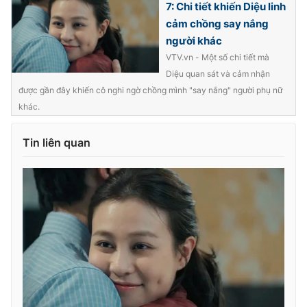
7: Chi tiết khiến Diệu linh
cảm chồng say nắng
người khác
VTV.vn - Một số chi tiết mà
THỜI BÁO VTV
Diệu quan sát và cảm nhận
được gần đây khiến cô nghi ngờ chồng mình "say nắng" người phụ nữ
khác.
Theo dõi báo trên
Tin liên quan
Cơ quan chủ quản:
Đài Truyền hình Việt Nam
Cơ quan báo chí:
Thời báo VTV
Giấy phép hoạt động báo in và báo điện tử số 483/GP-BTTTT
cấp ngày 29/12/2023
Tổng Biên tập:
Vũ Thanh Thủy
Phó Tổng Biên tập:
Nguyễn Thị Mỹ Hạnh, Phạm Quốc Thắng,
Nguyễn Trọng Ninh
Tổng đài VTV:
024.38 355 931 - 024.38 355 932