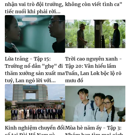
nhận vai trò đội trưởng,
không còn viết tình ca"
tiếc nuối khi phải rời...
Lửa trắng - Tập 15:
Trời cao nguyên xanh -
Trường nổ dẫn "ghẹ" đi
Tập 20: Vân hiểu lầm
thăm xưởng sản xuất ma
Tuấn, Lan Lok bộc lộ rõ
tuý, Lan ngỏ lời với...
mưu đồ
Kinh nghiệm chuyển đổi
Mùa hè năm ấy - Tập 3:
số tại Đài Hồ Nam và
Nhóm bạn tìm mọi cách