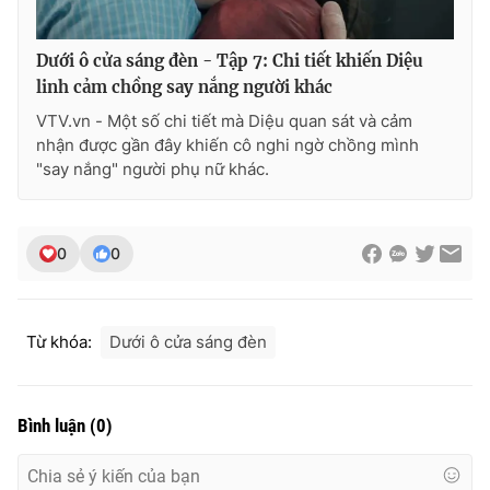
Ðiện thoại Thời báo VTV:
024.66 897 897
Email:
toasoan@vtv.vn
Dưới ô cửa sáng đèn - Tập 7: Chi tiết khiến Diệu
Liên hệ quảng cáo:
024-7300.7108
linh cảm chồng say nắng người khác
VTV.vn - Một số chi tiết mà Diệu quan sát và cảm
nhận được gần đây khiến cô nghi ngờ chồng mình
"say nắng" người phụ nữ khác.
0
0
Từ khóa:
Dưới ô cửa sáng đèn
® Cấm sao chép dưới mọi hình thức nếu không có sự chấp
thuận bằng văn bản. Ghi rõ nguồn VTV.vn khi phát hành lại
Bình luận
(
0
)
thông tin từ website này.