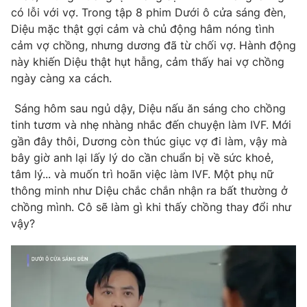
Phim VTV
có lỗi với vợ.
Trong tập 8 phim Dưới ô cửa sáng đèn,
Giải trí
Diệu mặc thật gợi cảm và chủ động hâm nóng tình
Hậu trường
Điện ảnh
cảm vợ chồng, nhưng dương đã từ chối vợ. Hành động
Đời sống
Nhân vật
này khiến Diệu thật hụt hẫng, cảm thấy hai vợ chồng
Âm nhạc
ngày càng xa cách.
Du lịch
Khán giả
Giáo dục
Sao
Sáng hôm sau ngủ dậy, Diệu nấu ăn sáng cho chồng
Làm đẹp
Giải sao mai
Tuyển sinh
tinh tươm và nhẹ nhàng nhắc đến chuyện làm IVF. Mới
Công nghệ
Chất lượng cuộc sống
gần đây thôi, Dương còn thúc giục vợ đi làm, vậy mà
Học trực tuyến
bây giờ anh lại lấy lý do cần chuẩn bị về sức khoẻ,
Hitech Công nghệ tương lai
Giao lưu trực tuyến
tâm lý... và muốn trì hoãn việc làm IVF. Một phụ nữ
Sản phẩm
thông minh như Diệu chắc chắn nhận ra bất thường ở
chồng mình. Cô sẽ làm gì khi thấy chồng thay đổi như
Lịch phát sóng
Thị trường
vậy?
Tư vấn
Chuyên mục khác
Emagazine
Podcast