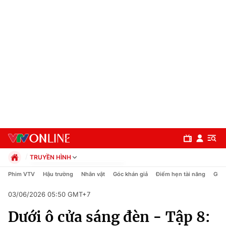
TRUYỀN HÌNH
Chính trị
Phim VTV
Hậu trường
Nhân vật
Góc khán giả
Điểm hẹn tài năng
Giải
Xã hội
03/06/2026 05:50 GMT+7
Pháp luật
Chuyên mục
Kinh tế
Dưới ô cửa sáng đèn - Tập 8:
Thể thao