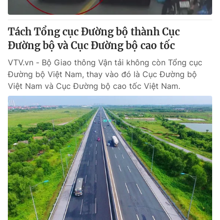
® Cấm sao chép dưới mọi hình thức nếu không có sự chấp
Tách Tổng cục Đường bộ thành Cục
thuận bằng văn bản. Ghi rõ nguồn VTV.vn khi phát hành lại
Đường bộ và Cục Đường bộ cao tốc
thông tin từ website này.
VTV.vn - Bộ Giao thông Vận tải không còn Tổng cục
Đường bộ Việt Nam, thay vào đó là Cục Đường bộ
Việt Nam và Cục Đường bộ cao tốc Việt Nam.