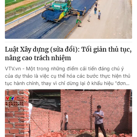
Giao lưu trực tuyến
Sản phẩm
Lịch phát sóng
Thị trường
Tư vấn
Chuyên mục khác
Luật Xây dựng (sửa đổi): Tối giản thủ tục,
Emagazine
Podcast
nâng cao trách nhiệm
VTV.vn - Một trong những điểm cải tiến đáng chú ý
Photo
Infographic
của dự thảo là việc cụ thể hóa các bước thực hiện thủ
tục hành chính, thay vì chỉ dừng lại ở khẩu hiệu “đơn...
Video
Shorts video
VTV Money
VTV Thể thao
VTV Sức khoẻ
Bất động sản