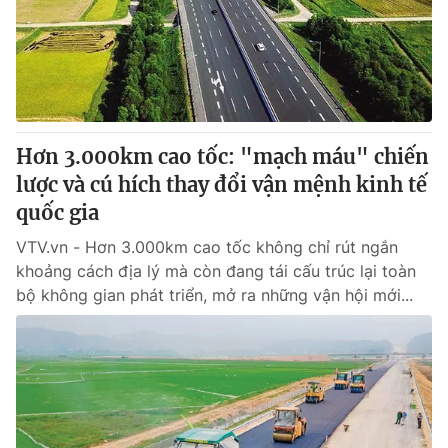
Tin tức
Kinh tế
Thế giới đó đây
Tài chính
Dữ liệu và đời sống
Câu chuyện quốc tế
Thị trường
Hơn 3.000km cao tốc: "mạch máu" chiến
Truyền hình
Góc doanh nghiệp
lược và cú hích thay đổi vận mệnh kinh tế
Phim VTV
quốc gia
Giải trí
Hậu trường
VTV.vn - Hơn 3.000km cao tốc không chỉ rút ngắn
Điện ảnh
khoảng cách địa lý mà còn đang tái cấu trúc lại toàn
Đời sống
Nhân vật
bộ không gian phát triển, mở ra những vận hội mới...
Âm nhạc
Du lịch
Khán giả
Giáo dục
Sao
Làm đẹp
Giải sao mai
Tuyển sinh
Công nghệ
Chất lượng cuộc sống
Học trực tuyến
Hitech Công nghệ tương lai