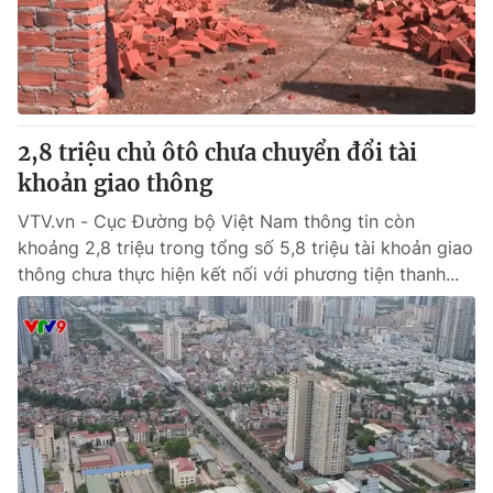
Thị trường 24h
Tấm lòng Việt
VTV4
Vươn mình bằng AI
VTV9
VTV8
2,8 triệu chủ ôtô chưa chuyển đổi tài
khoản giao thông
Liên hệ tòa soạn
English
VTV.vn - Cục Đường bộ Việt Nam thông tin còn
khoảng 2,8 triệu trong tổng số 5,8 triệu tài khoản giao
thông chưa thực hiện kết nối với phương tiện thanh...
THỜI BÁO VTV
Theo dõi báo trên
Cơ quan chủ quản:
Đài Truyền hình Việt Nam
Cơ quan báo chí:
Thời báo VTV