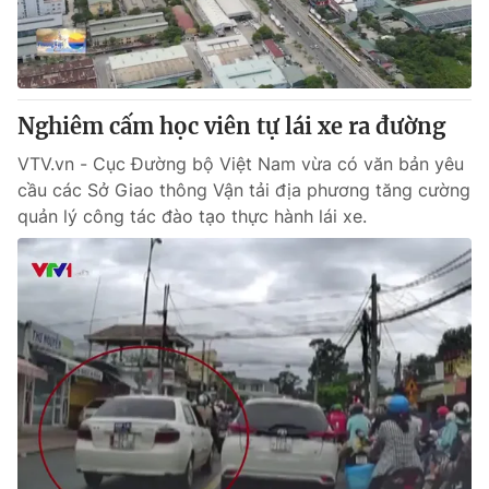
Giấy phép hoạt động báo in và báo điện tử số 483/GP-BTTTT
cấp ngày 29/12/2023
Tổng Biên tập:
Vũ Thanh Thủy
Phó Tổng Biên tập:
Nguyễn Thị Mỹ Hạnh, Phạm Quốc Thắng,
Nghiêm cấm học viên tự lái xe ra đường
Nguyễn Trọng Ninh
Tổng đài VTV:
024.38 355 931 - 024.38 355 932
VTV.vn - Cục Đường bộ Việt Nam vừa có văn bản yêu
Ðiện thoại Thời báo VTV:
024.66 897 897
cầu các Sở Giao thông Vận tải địa phương tăng cường
Email:
toasoan@vtv.vn
quản lý công tác đào tạo thực hành lái xe.
Liên hệ quảng cáo:
024-7300.7108