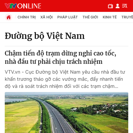
CHÍNH TRỊ
XÃ HỘI
PHÁP LUẬT
THẾ GIỚI
KINH TẾ
TRUYỀ
Đường bộ Việt Nam
Chuyên mục
Chậm tiến độ trạm dừng nghỉ cao tốc,
Chính trị
nhà đầu tư phải chịu trách nhiệm
VTV.vn - Cục Đường bộ Việt Nam yêu cầu nhà đầu tư
Xã hội
khẩn trương tháo gỡ các vướng mắc, đẩy nhanh tiến
độ và rà soát trách nhiệm đối với các trạm chậm...
Pháp luật
Y tế
Thế giới