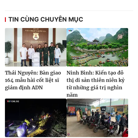
TIN CÙNG CHUYÊN MỤC
Thái Nguyên: Bàn giao
Ninh Bình: Kiến tạo đô
164 mẫu hài cốt liệt sĩ
thị di sản thiên niên kỷ
giám định ADN
từ những giá trị nghìn
năm