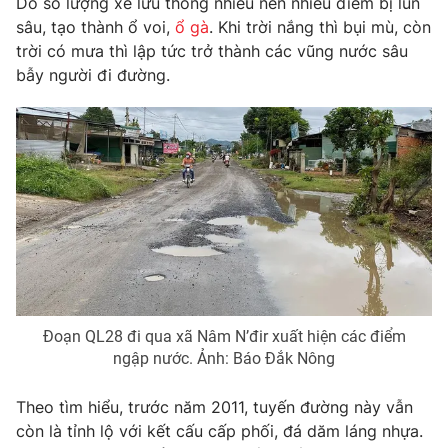
Do số lượng xe lưu thông nhiều nên nhiều điểm bị lún
sâu, tạo thành ổ voi,
ổ gà
. Khi trời nắng thì bụi mù, còn
Photo
Infographic
trời có mưa thì lập tức trở thành các vũng nước sâu
bẫy người đi đường.
Video
Shorts video
VTV Money
VTV Thể thao
VTV Sức khoẻ
Bất động sản
Thị trường 24h
Tấm lòng Việt
VTV4
Vươn mình bằng AI
Đoạn QL28 đi qua xã Nâm N’đir xuất hiện các điểm
ngập nước. Ảnh: Báo Đắk Nông
VTV9
VTV8
Theo tìm hiểu, trước năm 2011, tuyến đường này vẫn
còn là tỉnh lộ với kết cấu cấp phối, đá dăm láng nhựa.
Liên hệ tòa soạn
English