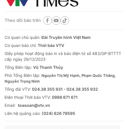
Theo dõi báo trên
Cơ quan chủ quản:
Đài Truyền hình Việt Nam
Cơ quan báo chí:
Thời báo VTV
Giấy phép hoạt động báo in và báo điện tử số 483/GP-BTTTT
cấp ngày 29/12/2023
Tổng Biên tập:
Vũ Thanh Thủy
Phó Tổng Biên tập:
Nguyễn Thị Mỹ Hạnh, Phạm Quốc Thắng,
Nguyễn Trọng Ninh
Tổng đài VTV:
024.38 355 931 - 024.38 355 932
Ðiện thoại Thời báo VTV:
0988 671 671
Email:
toasoan@vtv.vn
Liên hệ quảng cáo:
(024) 626 79595