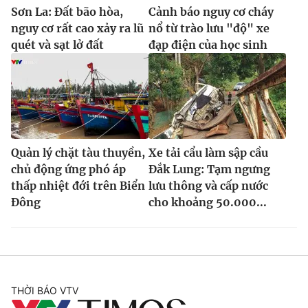
Sơn La: Đất bão hòa,
Cảnh báo nguy cơ cháy
nguy cơ rất cao xảy ra lũ
nổ từ trào lưu "độ" xe
quét và sạt lở đất
đạp điện của học sinh
Quản lý chặt tàu thuyền,
Xe tải cẩu làm sập cầu
chủ động ứng phó áp
Đắk Lung: Tạm ngưng
thấp nhiệt đới trên Biển
lưu thông và cấp nước
Đông
cho khoảng 50.000...
THỜI BÁO VTV