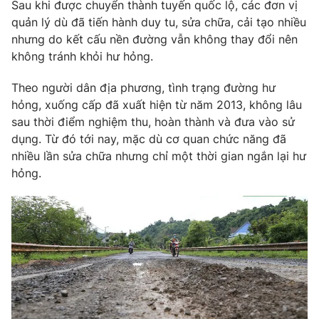
Sau khi được chuyển thành tuyến quốc lộ, các đơn vị
quản lý dù đã tiến hành duy tu, sửa chữa, cải tạo nhiều
nhưng do kết cấu nền đường vẫn không thay đổi nên
không tránh khỏi hư hỏng.
THỜI BÁO VTV
Theo người dân địa phương, tình trạng đường hư
hỏng, xuống cấp đã xuất hiện từ năm 2013, không lâu
sau thời điểm nghiệm thu, hoàn thành và đưa vào sử
Theo dõi báo trên
dụng. Từ đó tới nay, mặc dù cơ quan chức năng đã
nhiều lần sửa chữa nhưng chỉ một thời gian ngắn lại hư
hỏng.
Cơ quan chủ quản:
Đài Truyền hình Việt Nam
Cơ quan báo chí:
Thời báo VTV
Giấy phép hoạt động báo in và báo điện tử số 483/GP-BTTTT
cấp ngày 29/12/2023
Tổng Biên tập:
Vũ Thanh Thủy
Phó Tổng Biên tập:
Nguyễn Thị Mỹ Hạnh, Phạm Quốc Thắng,
Nguyễn Trọng Ninh
Tổng đài VTV:
024.38 355 931 - 024.38 355 932