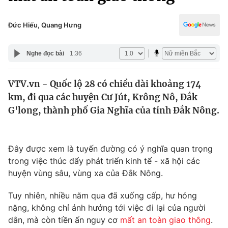
Chính trị
Truyền hình
Văn hóa - Giải trí
Đức Hiếu, Quang Hưng
Xã hội
Y tế
Đời sống
Nghe đọc bài
1:36
Pháp luật
Công nghệ
Giáo dục
VTV.vn - Quốc lộ 28 có chiều dài khoảng 174
Y tế
km, đi qua các huyện Cư Jút, Krông Nô, Đắk
G'long, thành phố Gia Nghĩa của tỉnh Đắk Nông.
Thế giới
Tin tức
Đây được xem là tuyến đường có ý nghĩa quan trọng
Kinh tế
trong việc thúc đẩy phát triển kinh tế - xã hội các
Thế giới đó đây
Tài chính
huyện vùng sâu, vùng xa của Đắk Nông.
Dữ liệu và đời sống
Câu chuyện quốc tế
Thị trường
Tuy nhiên, nhiều năm qua đã xuống cấp, hư hỏng
nặng, không chỉ ảnh hưởng tới việc đi lại của người
Truyền hình
Góc doanh nghiệp
dân, mà còn tiền ẩn nguy cơ
mất an toàn giao thông
.