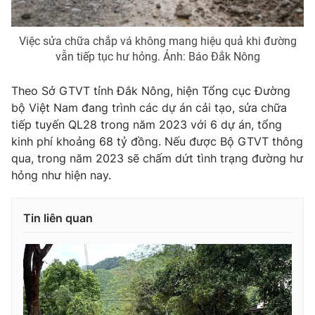
Ðiện thoại Thời báo VTV:
024.66 897 897
Email:
toasoan@vtv.vn
Việc sửa chữa chắp vá không mang hiệu quả khi đường
Liên hệ quảng cáo:
024-7300.7108
vẫn tiếp tục hư hỏng. Ảnh: Báo Đắk Nông
Theo Sở GTVT tỉnh Đắk Nông, hiện Tổng cục Đường
bộ Việt Nam đang trình các dự án cải tạo, sửa chữa
tiếp tuyến QL28 trong năm 2023 với 6 dự án, tổng
kinh phí khoảng 68 tỷ đồng. Nếu được Bộ GTVT thông
qua, trong năm 2023 sẽ chấm dứt tình trạng đường hư
hỏng như hiện nay.
Tin liên quan
® Cấm sao chép dưới mọi hình thức nếu không có sự chấp
thuận bằng văn bản. Ghi rõ nguồn VTV.vn khi phát hành lại
thông tin từ website này.