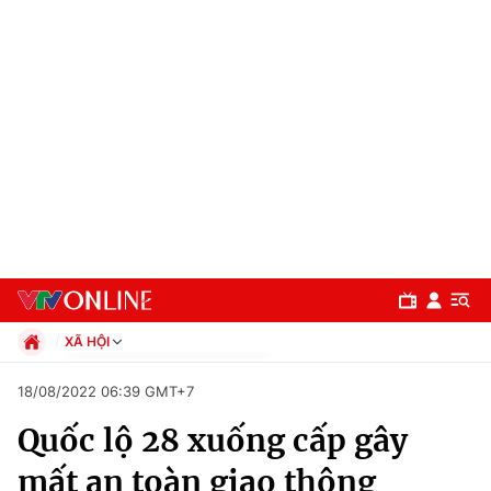
XÃ HỘI
Chính trị
18/08/2022 06:39 GMT+7
Xã hội
Quốc lộ 28 xuống cấp gây
Pháp luật
Chuyên mục
Kinh tế
mất an toàn giao thông
Thể thao