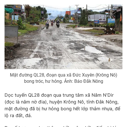
Phim VTV
Giải trí
Hậu trường
Điện ảnh
Đời sống
Nhân vật
Âm nhạc
Du lịch
Khán giả
Giáo dục
Sao
Làm đẹp
Giải sao mai
Tuyển sinh
Công nghệ
Chất lượng cuộc sống
Học trực tuyến
Hitech Công nghệ tương lai
Giao lưu trực tuyến
Mặt đường QL28, đoạn qua xã Đức Xuyên (Krông Nô)
Sản phẩm
bong tróc, hư hỏng. Ảnh: Báo Đắk Nông
Lịch phát sóng
Thị trường
Dọc tuyến QL28 đoạn qua trung tâm xã Nâm N'Dir
Tư vấn
(đọc là nâm nờ đia), huyện Krông Nô, tỉnh Đắk Nông,
mặt đường đã bị hư hỏng bong hết lớp thảm nhựa, để
Chuyên mục khác
lộ ra đất, đá.
Emagazine
Podcast