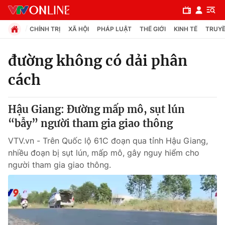
CHÍNH TRỊ
XÃ HỘI
PHÁP LUẬT
THẾ GIỚI
KINH TẾ
TRUYỀ
đường không có dải phân
cách
Chuyên mục
Chính trị
Hậu Giang: Đường mấp mô, sụt lún
“bẫy” người tham gia giao thông
Xã hội
VTV.vn - Trên Quốc lộ 61C đoạn qua tỉnh Hậu Giang,
nhiều đoạn bị sụt lún, mấp mô, gây nguy hiểm cho
Pháp luật
người tham gia giao thông.
Y tế
Thế giới