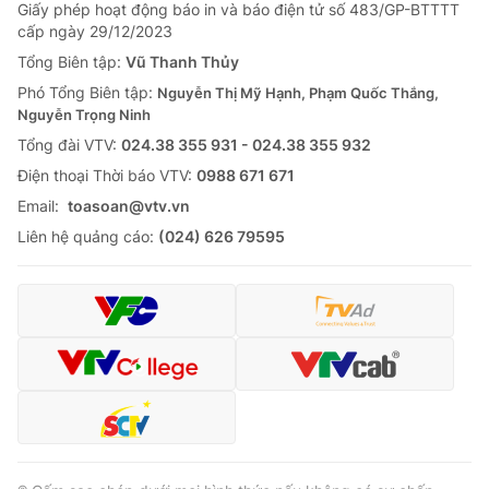
Giao lưu trực tuyến
Giấy phép hoạt động báo in và báo điện tử số 483/GP-BTTTT
Sản phẩm
cấp ngày 29/12/2023
Lịch phát sóng
Tổng Biên tập:
Vũ Thanh Thủy
Thị trường
Phó Tổng Biên tập:
Nguyễn Thị Mỹ Hạnh, Phạm Quốc Thắng,
Tư vấn
Nguyễn Trọng Ninh
Chuyên mục khác
Tổng đài VTV:
024.38 355 931 - 024.38 355 932
Ðiện thoại Thời báo VTV:
0988 671 671
Emagazine
Podcast
Email:
toasoan@vtv.vn
Liên hệ quảng cáo:
(024) 626 79595
Photo
Infographic
Video
Shorts video
VTV Money
VTV Thể thao
VTV Sức khoẻ
Bất động sản