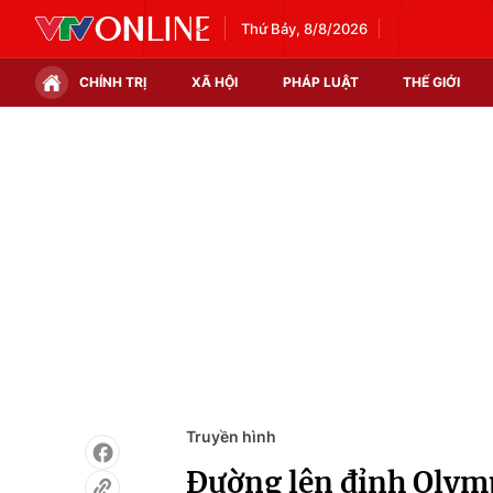
Thứ Bảy, 8/8/2026
CHÍNH TRỊ
XÃ HỘI
PHÁP LUẬT
THẾ GIỚI
Chính trị
Xã hội
Thế giới
Kinh tế
Tin tức
Tài chính
Thế giới đó đây
Thị trường
Câu chuyện quốc tế
Góc doanh nghiệp
Dữ liệu và đời sống
Truyền hình
Đường lên đỉnh Olym