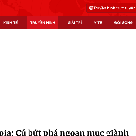
Truyền hình trực tuyến
KINH TẾ
TRUYỀN HÌNH
GIẢI TRÍ
Y TẾ
ĐỜI SỐNG
Pháp luật
Y tế
Truyền hình
Multimedia
Phim VTV
Video
Hậu trường
Shorts video
Nhân vật
Podcast
Khán giả
EMagazine
Giải sao mai
Photo
pia: Cú bứt phá ngoạn mục giành
Infographic