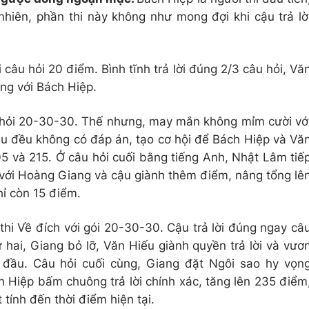
nhiên, phần thi này không như mong đợi khi cậu trả lờ
 câu hỏi 20 điểm. Bình tĩnh trả lời đúng 2/3 câu hỏi, Vă
ng với Bách Hiệp.
u hỏi 20-30-30. Thế nhưng, may mắn không mỉm cười vớ
ầu đều không có đáp án, tạo cơ hội để Bách Hiệp và Vă
05 và 215. Ở câu hỏi cuối bằng tiếng Anh, Nhật Lâm tiế
n với Hoàng Giang và cậu giành thêm điểm, nâng tổng lê
hỉ còn 15 điểm.
thi Về đích với gói 20-30-30. Cậu trả lời đúng ngay câ
 hai, Giang bỏ lỡ, Văn Hiếu giành quyền trả lời và vươ
n đầu. Câu hỏi cuối cùng, Giang đặt Ngôi sao hy vọn
 Hiệp bấm chuông trả lời chính xác, tăng lên 235 điểm
 tính đến thời điểm hiện tại.