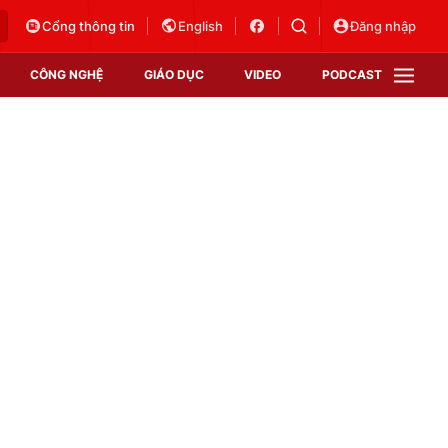
Cổng thông tin
English
Đăng nhập
CÔNG NGHỆ
GIÁO DỤC
VIDEO
PODCAST
VTV Money
VTV Thể thao
VTV Sức khoẻ
Bất động sản
Thị trường 24h
Tấm lòng Việt
Vươn mình bằng AI
VTV4
VTV8
VTV9
Lịch phát sóng
Giao lưu trực tuyến
Sự kiện