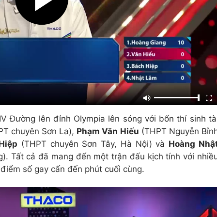
IV Đường lên đỉnh Olympia lên sóng với bốn thí sinh tà
PT chuyên Sơn La),
Phạm Văn Hiếu
(THPT Nguyễn Bỉn
Hiệp
(THPT chuyên Sơn Tây, Hà Nội) và
Hoàng Nhậ
 Tất cả đã mang đến một trận đấu kịch tính với nhiề
i điểm số gay cấn đến phút cuối cùng.