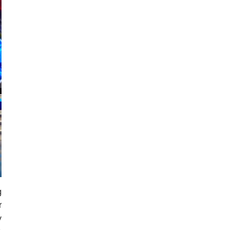
g
ự
y