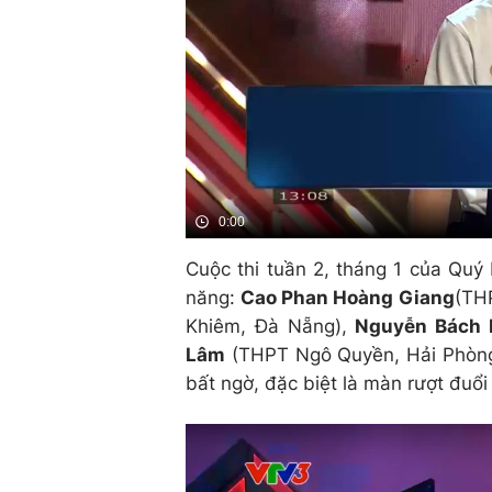
0:00
Cuộc thi tuần 2, tháng 1 của Quý 
năng:
Cao Phan Hoàng Giang
(TH
Khiêm, Đà Nẵng),
Nguyễn Bách 
Lâm
(THPT Ngô Quyền, Hải Phòng).
bất ngờ, đặc biệt là màn rượt đuổ