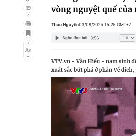
vòng nguyệt quế của
0
Thảo Nguyên
03/08/2025 15:25 GMT+7
Giải trí
Đời sống
3:56
Nghe đọc bài
Điện ảnh
Du lịch
Âm nhạc
Làm đẹp
VTV.vn - Văn Hiếu - nam sinh 
Sao
Chất lượng cuộc sốn
xuất sắc bứt phá ở phần Về đích,