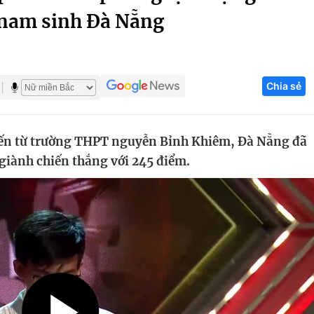
 nam sinh Đà Nẵng
Góc ảnh
Giáo dục
Công nghệ
Chia sẻ
Tuyển sinh
Hitech Công ng
Học trực tuyến
Sản phẩm
đến từ trường THPT nguyễn Bỉnh Khiêm, Đà Nẵng đã
g
Thị trường
 giành chiến thắng với 245 điểm.
Tư vấn