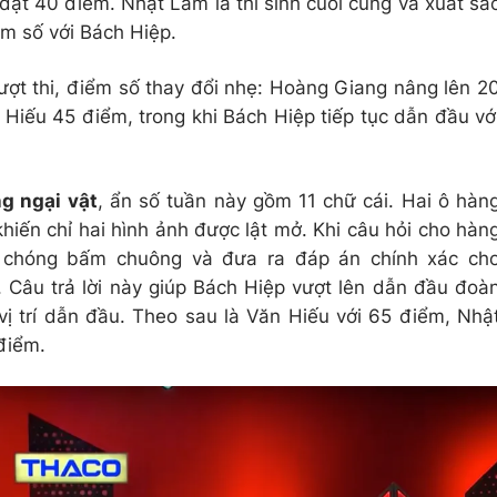
đạt 40 điểm. Nhật Lâm là thí sinh cuối cùng và xuất sắ
m số với Bách Hiệp.
lượt thi, điểm số thay đổi nhẹ: Hoàng Giang nâng lên 2
Hiếu 45 điểm, trong khi Bách Hiệp tiếp tục dẫn đầu vớ
ng ngại vật
, ẩn số tuần này gồm 11 chữ cái. Hai ô hàn
hiến chỉ hai hình ảnh được lật mở. Khi câu hỏi cho hàn
 chóng bấm chuông và đưa ra đáp án chính xác ch
. Câu trả lời này giúp Bách Hiệp vượt lên dẫn đầu đoà
 vị trí dẫn đầu. Theo sau là Văn Hiếu với 65 điểm, Nhậ
điểm.