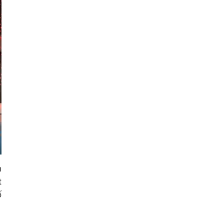
h
t
ố