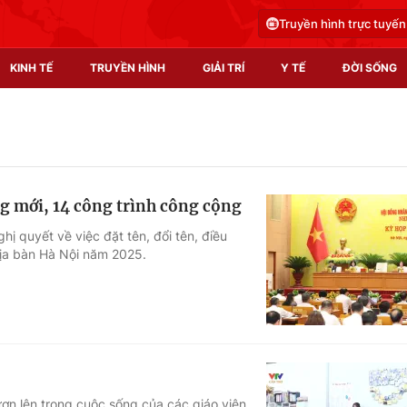
Truyền hình trực tuyến
KINH TẾ
TRUYỀN HÌNH
GIẢI TRÍ
Y TẾ
ĐỜI SỐNG
Pháp luật
Y tế
Truyền hình
Multimedia
ng mới, 14 công trình công cộng
Phim VTV
Video
ị quyết về việc đặt tên, đổi tên, điều
địa bàn Hà Nội năm 2025.
Hậu trường
Shorts video
Nhân vật
Podcast
Khán giả
EMagazine
Giải sao mai
Photo
Infographic
ươn lên trong cuộc sống của các giáo viên