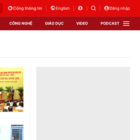
Cổng thông tin
English
Đăng nhập
CÔNG NGHỆ
GIÁO DỤC
VIDEO
PODCAST
VTV Money
VTV Thể thao
VTV Sức khoẻ
Bất động sản
Thị trường 24h
Tấm lòng Việt
Vươn mình bằng AI
VTV4
VTV8
VTV9
Lịch phát sóng
Giao lưu trực tuyến
Sự kiện