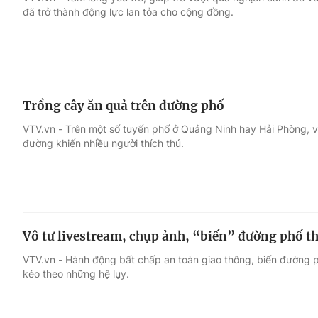
đã trở thành động lực lan tỏa cho cộng đồng.
Giải trí
Đời sống
Điện ảnh
Du lịch
Trồng cây ăn quả trên đường phố
Âm nhạc
Làm đẹp
VTV.vn - Trên một số tuyến phố ở Quảng Ninh hay Hải Phòng, vi
đường khiến nhiều người thích thú.
Sao
Chất lượng cuộc sốn
Vô tư livestream, chụp ảnh, “biến” đường phố t
VTV.vn - Hành động bất chấp an toàn giao thông, biến đường p
kéo theo những hệ lụy.