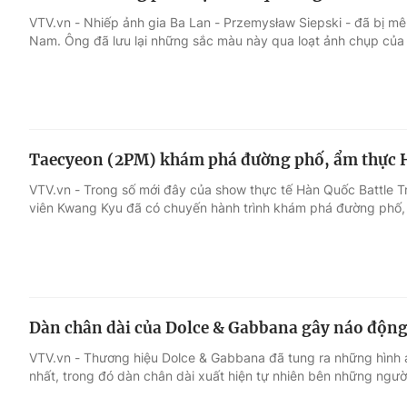
VTV.vn - Nhiếp ảnh gia Ba Lan - Przemysław Siepski - đã bị m
Nam. Ông đã lưu lại những sắc màu này qua loạt ảnh chụp của
Taecyeon (2PM) khám phá đường phố, ẩm thực Hà
VTV.vn - Trong số mới đây của show thực tế Hàn Quốc Battle Tri
viên Kwang Kyu đã có chuyến hành trình khám phá đường phố, 
Dàn chân dài của Dolce & Gabbana gây náo động
VTV.vn - Thương hiệu Dolce & Gabbana đã tung ra những hình ản
nhất, trong đó dàn chân dài xuất hiện tự nhiên bên những ngườ