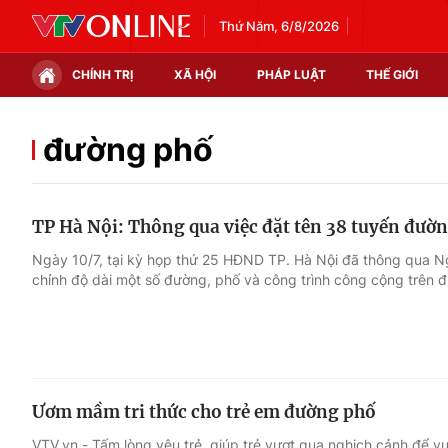
Thứ Năm, 6/8/2026
CHÍNH TRỊ
XÃ HỘI
PHÁP LUẬT
THẾ GIỚI
Chính trị
Xã hội
đường phố
Thế giới
Kinh tế
TP Hà Nội: Thông qua việc đặt tên 38 tuyến đườ
Tin tức
Tài chính
Ngày 10/7, tại kỳ họp thứ 25 HĐND TP. Hà Nội đã thông qua Ngh
chỉnh độ dài một số đường, phố và công trình công cộng trên 
Thế giới đó đây
Thị trường
Câu chuyện quốc tế
Góc doanh nghiệp
Dữ liệu và đời sống
Ươm mầm tri thức cho trẻ em đường phố
VTV.vn - Tấm lòng yêu trẻ, giúp trẻ vượt qua nghịch cảnh để v