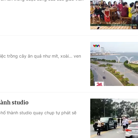
Góc ảnh
Giáo dục
Công nghệ
Tuyển sinh
Hitech Công ng
Học trực tuyến
Sản phẩm
ệc trồng cây ăn quả như mít, xoài... ven
g
Thị trường
Tư vấn
hành studio
hố thành studio quay chụp tự phát sẽ