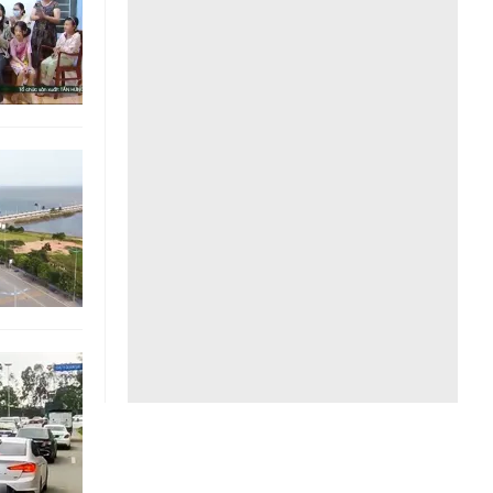
Liên hệ toà soạn
hệ tương lai