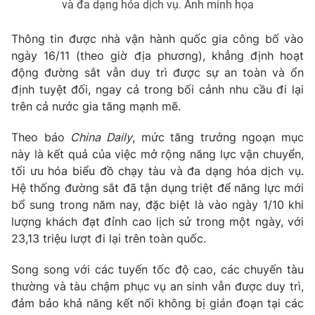
và đa dạng hóa dịch vụ. Ảnh minh họa
Photo
Infographic
Thông tin được nhà vận hành quốc gia công bố vào
ngày 16/11 (theo giờ địa phương), khẳng định hoạt
Video
Shorts video
động đường sắt vẫn duy trì được sự an toàn và ổn
định tuyệt đối, ngay cả trong bối cảnh nhu cầu đi lại
VTV Money
VTV Thể thao
trên cả nước gia tăng mạnh mẽ.
Theo báo
China Daily
, mức tăng trưởng ngoạn mục
VTV Sức khoẻ
Bất động sản
này là kết quả của việc mở rộng năng lực vận chuyển,
tối ưu hóa biểu đồ chạy tàu và đa dạng hóa dịch vụ.
Thị trường 24h
Tấm lòng Việt
Hệ thống đường sắt đã tận dụng triệt để năng lực mới
bổ sung trong năm nay, đặc biệt là vào ngày 1/10 khi
lượng khách đạt đỉnh cao lịch sử trong một ngày, với
VTV4
Vươn mình bằng AI
23,13 triệu lượt đi lại trên toàn quốc.
VTV9
VTV8
Song song với các tuyến tốc độ cao, các chuyến tàu
thường và tàu chậm phục vụ an sinh vẫn được duy trì,
đảm bảo khả năng kết nối không bị gián đoạn tại các
Liên hệ tòa soạn
English