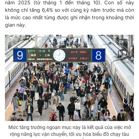
Phim VTV
năm 2025 (từ tháng 1 đến tháng 10). Con số này
Giải trí
không chỉ tăng 6,4% so với cùng kỳ năm trước mà còn
Hậu trường
là mức cao nhất từng được ghi nhận trong khoảng thời
Điện ảnh
Đời sống
gian này.
Nhân vật
Âm nhạc
Du lịch
Khán giả
Giáo dục
Sao
Làm đẹp
Giải sao mai
Tuyển sinh
Công nghệ
Chất lượng cuộc sống
Học trực tuyến
Hitech Công nghệ tương lai
Giao lưu trực tuyến
Sản phẩm
Lịch phát sóng
Thị trường
Tư vấn
Chuyên mục khác
Mức tăng trưởng ngoạn mục này là kết quả của việc mở
Emagazine
Podcast
rộng năng lực vận chuyển, tối ưu hóa biểu đồ chạy tàu