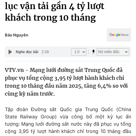
Chính trị
lục vận tải gần 4 tỷ lượt
Truyền hình
khách trong 10 tháng
Văn hóa - Giải trí
Xã hội
Y tế
Đời sống
Bảo Nguyên
Pháp luật
Công nghệ
Giáo dục
Nghe đọc bài
2:28
Y tế
VTV.vn - Mạng lưới đường sắt Trung Quốc đã
Thế giới
phục vụ tổng cộng 3,95 tỷ lượt hành khách chỉ
Tin tức
trong 10 tháng đầu năm 2025, tăng 6,4% so với
Kinh tế
cùng kỳ năm trước.
Thế giới đó đây
Tài chính
Dữ liệu và đời sống
Câu chuyện quốc tế
Tập đoàn Đường sắt Quốc gia Trung Quốc (China
Thị trường
State Railway Group) vừa công bố một kỷ lục ấn
tượng: Mạng lưới đường sắt nước này đã phục vụ tổng
Truyền hình
Góc doanh nghiệp
cộng 3,95 tỷ lượt hành khách chỉ trong 10 tháng đầu