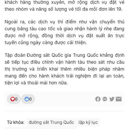
khách hàng thường xuyên, mở rộng dịch vụ đặt vé
Ðiện thoại Thời báo VTV:
024.66 897 897
theo nhóm và nâng số lượng vé tối đa mỗi đơn lên 19.
Email:
toasoan@vtv.vn
Liên hệ quảng cáo:
024-7300.7108
Ngoài ra, các dịch vụ thí điểm như vận chuyển thú
cưng bằng tàu cao tốc và giao nhận hành lý nhẹ đang
được mở rộng, đồng thời dịch vụ đặt suất ăn trực
tuyến cũng ngày càng được cải thiện.
Tập đoàn Đường sắt Quốc gia Trung Quốc khẳng định
sẽ tiếp tục điều chỉnh vận hành tàu theo sát nhu cầu
thị trường và triển khai thêm nhiều biện pháp nhằm
mang đến cho hành khách trải nghiệm đi lại an toàn,
tiện lợi và thoải mái hơn nữa.
0
0
® Cấm sao chép dưới mọi hình thức nếu không có sự chấp
thuận bằng văn bản. Ghi rõ nguồn VTV.vn khi phát hành lại
thông tin từ website này.
Từ khóa:
đường sắt Trung Quốc
lập kỷ lục