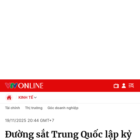
KINH TẾ
Chính trị
Tài chính
Thị trường
Góc doanh nghiệp
Xã hội
19/11/2025 20:44 GMT+7
Pháp luật
Chuyên mục
Kinh tế
Đường sắt Trung Quốc lập kỷ
Thể thao