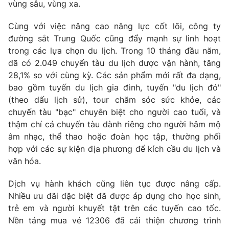
vùng sâu, vùng xa.
Cùng với việc nâng cao năng lực cốt lõi, công ty
đường sắt Trung Quốc cũng đẩy mạnh sự linh hoạt
THỜI BÁO VTV
trong các lựa chọn du lịch. Trong 10 tháng đầu năm,
đã có 2.049 chuyến tàu du lịch được vận hành, tăng
28,1% so với cùng kỳ. Các sản phẩm mới rất đa dạng,
bao gồm tuyến du lịch gia đình, tuyến "du lịch đỏ"
Theo dõi báo trên
(theo dấu lịch sử), tour chăm sóc sức khỏe, các
chuyến tàu "bạc" chuyên biệt cho người cao tuổi, và
thậm chí cả chuyến tàu dành riêng cho người hâm mộ
Cơ quan chủ quản:
Đài Truyền hình Việt Nam
âm nhạc, thể thao hoặc đoàn học tập, thường phối
Cơ quan báo chí:
Thời báo VTV
hợp với các sự kiện địa phương để kích cầu du lịch và
Giấy phép hoạt động báo in và báo điện tử số 483/GP-BTTTT
văn hóa.
cấp ngày 29/12/2023
Tổng Biên tập:
Vũ Thanh Thủy
Dịch vụ hành khách cũng liên tục được nâng cấp.
Nhiều ưu đãi đặc biệt đã được áp dụng cho học sinh,
Phó Tổng Biên tập:
Nguyễn Thị Mỹ Hạnh, Phạm Quốc Thắng,
Nguyễn Trọng Ninh
trẻ em và người khuyết tật trên các tuyến cao tốc.
Nền tảng mua vé 12306 đã cải thiện chương trình
Tổng đài VTV:
024.38 355 931 - 024.38 355 932