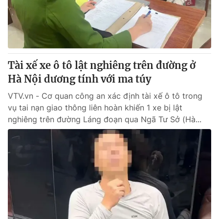
Giao lưu trực tuyến
Sản phẩm
Lịch phát sóng
Thị trường
Tư vấn
Tài xế xe ô tô lật nghiêng trên đường ở
Chuyên mục khác
Hà Nội dương tính với ma túy
Emagazine
Podcast
VTV.vn - Cơ quan công an xác định tài xế ô tô trong
vụ tai nạn giao thông liên hoàn khiến 1 xe bị lật
Photo
Infographic
nghiêng trên đường Láng đoạn qua Ngã Tư Sở (Hà...
Video
Shorts video
VTV Money
VTV Thể thao
VTV Sức khoẻ
Bất động sản