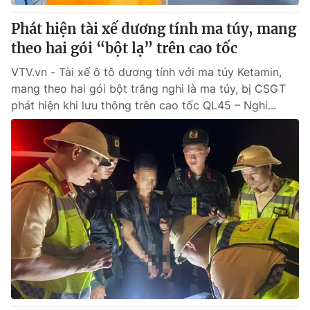
Phát hiện tài xế dương tính ma túy, mang
theo hai gói “bột lạ” trên cao tốc
VTV.vn - Tài xế ô tô dương tính với ma túy Ketamin,
mang theo hai gói bột trắng nghi là ma túy, bị CSGT
phát hiện khi lưu thông trên cao tốc QL45 – Nghi...