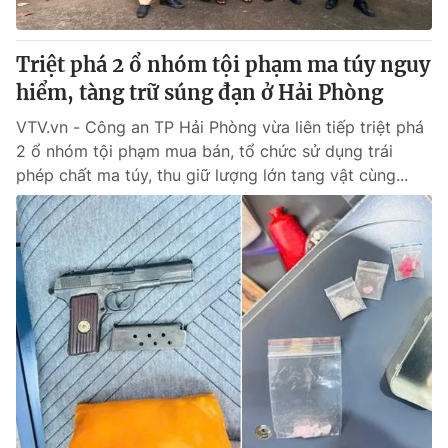
® Cấm sao chép dưới mọi hình thức nếu không có sự chấp
Triệt phá 2 ổ nhóm tội phạm ma túy nguy
thuận bằng văn bản. Ghi rõ nguồn VTV.vn khi phát hành lại
hiểm, tàng trữ súng đạn ở Hải Phòng
thông tin từ website này.
VTV.vn - Công an TP Hải Phòng vừa liên tiếp triệt phá
2 ổ nhóm tội phạm mua bán, tổ chức sử dụng trái
phép chất ma túy, thu giữ lượng lớn tang vật cùng...