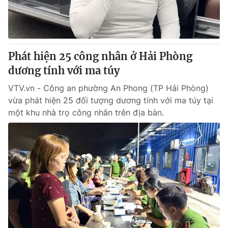
Thị trường 24h
Tấm lòng Việt
VTV4
Vươn mình bằng AI
Phát hiện 25 công nhân ở Hải Phòng
VTV9
VTV8
dương tính với ma túy
VTV.vn - Công an phường An Phong (TP Hải Phòng)
Liên hệ tòa soạn
English
vừa phát hiện 25 đối tượng dương tính với ma túy tại
một khu nhà trọ công nhân trên địa bàn.
THỜI BÁO VTV
Theo dõi báo trên
Cơ quan chủ quản:
Đài Truyền hình Việt Nam
Cơ quan báo chí:
Thời báo VTV