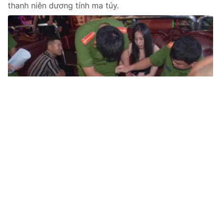
thanh niên dương tính ma túy.
Tin mới
Video
Live
Emagazine
Trang chủ
34 người dương tính với ma túy trong
quán karaoke tại Buôn Ma Thuột
VTV.vn - Khoảng 3h ngày 3/5, Công an thành phố
Buôn Ma Thuột đã bắt quả tang 43 thanh niên gồm cả
nam và nữ có biểu hiện nghi vấn sử dụng chất ma...