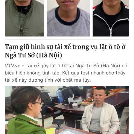
Tin tức
Kinh tế
Thế giới đó đây
Tài chính
Dữ liệu và đời sống
Câu chuyện quốc tế
Thị trường
Tạm giữ hình sự tài xế trong vụ lật ô tô ở
Truyền hình
Góc doanh nghiệp
Ngã Tư Sở (Hà Nội)
Phim VTV
Giải trí
VTV.vn - Tài xế gây lật ô tô tại Ngã Tư Sở (Hà Nội) có
Hậu trường
biểu hiện không tỉnh táo. Kết quả test nhanh cho thấy
Điện ảnh
tài xế này dương tính với chất ma túy.
Đời sống
Nhân vật
Âm nhạc
Du lịch
Khán giả
Giáo dục
Sao
Làm đẹp
Giải sao mai
Tuyển sinh
Công nghệ
Chất lượng cuộc sống
Học trực tuyến
Hitech Công nghệ tương lai