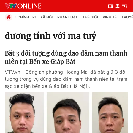
CHÍNH TRỊ
XÃ HỘI
PHÁP LUẬT
THẾ GIỚI
KINH TẾ
TRUYỀ
dương tính với ma tuý
Chuyên mục
Bắt 3 đối tượng dùng dao đâm nam thanh
Chính trị
niên tại Bến xe Giáp Bát
VTV.vn - Công an phường Hoàng Mai đã bắt giữ 3 đối
Xã hội
tượng trong vụ dùng dao đâm nam thanh niên tại trạm
sạc xe điện bến xe Giáp Bát (Hà Nội).
Pháp luật
Y tế
Thế giới