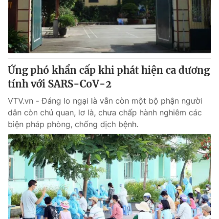
Giấy phép hoạt động báo in và báo điện tử số 483/GP-BTTTT
cấp ngày 29/12/2023
Tổng Biên tập:
Vũ Thanh Thủy
Phó Tổng Biên tập:
Nguyễn Thị Mỹ Hạnh, Phạm Quốc Thắng,
Nguyễn Trọng Ninh
Tổng đài VTV:
Ứng phó khẩn cấp khi phát hiện ca dương
024.38 355 931 - 024.38 355 932
Ðiện thoại Thời báo VTV:
tính với SARS-CoV-2
024.66 897 897
Email:
toasoan@vtv.vn
VTV.vn - Đáng lo ngại là vẫn còn một bộ phận người
Liên hệ quảng cáo:
024-7300.7108
dân còn chủ quan, lơ là, chưa chấp hành nghiêm các
biện pháp phòng, chống dịch bệnh.