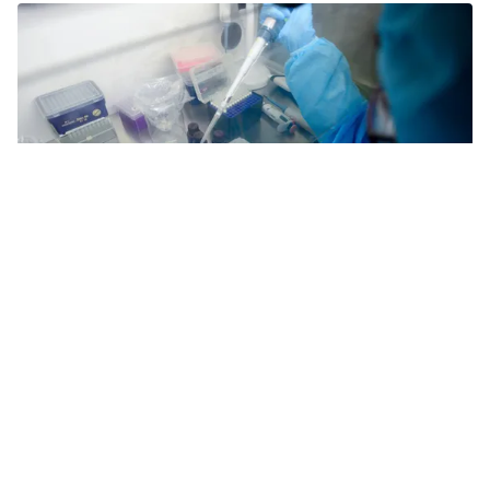
Tin mới
Video
Live
Emagazine
Trang chủ
Hà Nội: Phong tỏa tạm thời khách sạn
Fraser Suite vì có chuyên gia Nhật Bản
dương tính với SARS-CoV-2
VTV.vn - Ngày 29/5, lực lượng chức năng quận Tây Hồ
đã phong tỏa tạm thời khách sạn Fraser Suite (số 51
đường Xuân Diệu, phường Quảng An) do có ca...