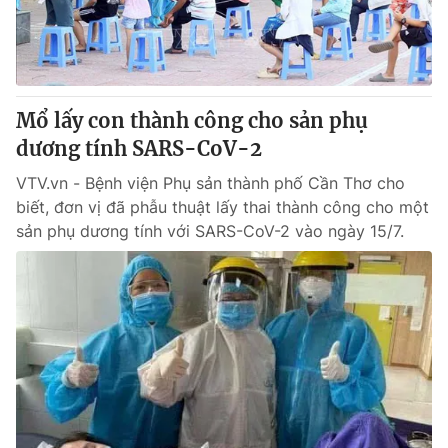
® Cấm sao chép dưới mọi hình thức nếu không có sự chấp
thuận bằng văn bản. Ghi rõ nguồn VTV.vn khi phát hành lại
thông tin từ website này.
Mổ lấy con thành công cho sản phụ
dương tính SARS-CoV-2
VTV.vn - Bệnh viện Phụ sản thành phố Cần Thơ cho
biết, đơn vị đã phẫu thuật lấy thai thành công cho một
sản phụ dương tính với SARS-CoV-2 vào ngày 15/7.