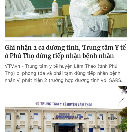
Giao lưu trực tuyến
Sản phẩm
Lịch phát sóng
Thị trường
Tư vấn
Chuyên mục khác
Ghi nhận 2 ca dương tính, Trung tâm Y tế
Emagazine
Podcast
ở Phú Thọ dừng tiếp nhận bệnh nhân
VTV.vn - Trung tâm y tế huyện Lâm Thao (tỉnh Phú
Photo
Infographic
Thọ) bị phong tỏa và phải tạm dừng tiếp nhận bệnh
nhân vì phát hiện 2 trường hợp dương tính với SARS...
Video
Shorts video
VTV Money
VTV Thể thao
VTV Sức khoẻ
Bất động sản