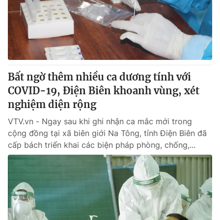
Tin tức
Kinh tế
Thế giới đó đây
Tài chính
Dữ liệu và đời sống
Câu chuyện quốc tế
Thị trường
Bất ngờ thêm nhiều ca dương tính với
Truyền hình
Góc doanh nghiệp
COVID-19, Điện Biên khoanh vùng, xét
Phim VTV
nghiệm diện rộng
Giải trí
Hậu trường
VTV.vn - Ngay sau khi ghi nhận ca mắc mới trong
Điện ảnh
cộng đồng tại xã biên giới Na Tông, tỉnh Điện Biên đã
Đời sống
Nhân vật
cấp bách triển khai các biện pháp phòng, chống,...
Âm nhạc
Du lịch
Khán giả
Giáo dục
Sao
Làm đẹp
Giải sao mai
Tuyển sinh
Công nghệ
Chất lượng cuộc sống
Học trực tuyến
Hitech Công nghệ tương lai