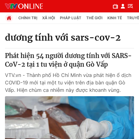
CHÍNH TRỊ
XÃ HỘI
PHÁP LUẬT
THẾ GIỚI
KINH TẾ
TRUYỀ
dương tính với sars-cov-2
Chuyên mục
Phát hiện 54 người dương tính với SARS-
Chính trị
CoV-2 tại 1 tu viện ở quận Gò Vấp
VTV.vn - Thành phố Hồ Chí Minh vừa phát hiện ổ dịch
Xã hội
COVID-19 mới tại một tu viện trên địa bàn quận Gò
Vấp. Hiện chùm ca nhiễm này được khoanh vùng.
Pháp luật
Y tế
Thế giới