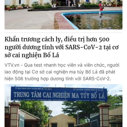
Thị trường 24h
Tấm lòng Việt
VTV4
Vươn mình bằng AI
VTV9
VTV8
Khẩn trương cách ly, điều trị hơn 500
người dương tính với SARS-CoV-2 tại cơ
Liên hệ tòa soạn
English
sở cai nghiện Bố Lá
VTV.vn - Qua test nhanh học viên và viên chức, người
lao động tại Cơ sở cai nghiện ma túy Bố Lá đã phát
hiện 506 trường hợp dương tính với SARS-CoV-2.
THỜI BÁO VTV
Theo dõi báo trên
Cơ quan chủ quản:
Đài Truyền hình Việt Nam
Cơ quan báo chí:
Thời báo VTV