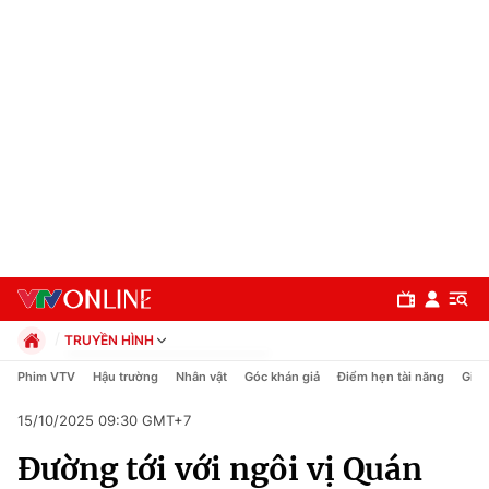
TRUYỀN HÌNH
Chính trị
Phim VTV
Hậu trường
Nhân vật
Góc khán giả
Điểm hẹn tài năng
Giải
Xã hội
15/10/2025 09:30 GMT+7
Pháp luật
Chuyên mục
Kinh tế
Đường tới với ngôi vị Quán
Thể thao