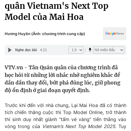
Chính trị
quân Vietnam's Next Top
Truyền hình
Model của Mai Hoa
Văn hóa - Giải trí
Xã hội
Y tế
Đời sống
Hương Huyền (Ảnh: chương trình cung cấp)
Pháp luật
Công nghệ
Giáo dục
Nghe đọc bài
4:21
Y tế
VTV.vn - Tân Quán quân của chương trình đã
Thế giới
học hỏi từ những lời nhắc nhở nghiêm khắc để
Tin tức
dần dần thay đổi, bứt phá đúng lúc, giữ phong
Kinh tế
độ ổn định ở giai đoạn quyết định.
Thế giới đó đây
Tài chính
Dữ liệu và đời sống
Câu chuyện quốc tế
Trước khi đến với nhà chung, Lại Mai Hoa đã có thành
Thị trường
tích chiến thắng cuộc thi Top Model Online, trở thành
thí sinh duy nhất giành “tấm vé vàng” tiến thẳng vào
Truyền hình
Góc doanh nghiệp
vòng trong của
Vietnam’s Next Top Model 2025
. Tuy