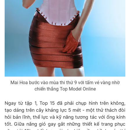
Photo
Infographic
Video
Shorts video
VTV Money
VTV Thể thao
VTV Sức khoẻ
Bất động sản
Thị trường 24h
Tấm lòng Việt
Mai Hoa bước vào mùa thi thứ 9 với tấm vé vàng nhờ
chiến thắng Top Model Online
VTV4
Vươn mình bằng AI
Ngay từ tập 1, Top 15 đã phải chụp hình trên không,
tạo dáng trên cây kháng lực 5 mét - một thử thách đòi
VTV9
VTV8
hỏi bản lĩnh, thể lực và kỹ năng tương tác với ống kính
tốt. Giữa nắng gió gay gắt những thiết kế trang phục
Liên hệ tòa soạn
English