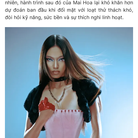
Phim VTV
nhiên, hành trình sau đó của Mai Hoa lại khó khăn hơn
Giải trí
dự đoán ban đầu khi đối mặt với loạt thử thách khó,
Hậu trường
đòi hỏi kỹ năng, sức bền và sự thích nghi linh hoạt.
Điện ảnh
Đời sống
Nhân vật
Âm nhạc
Du lịch
Khán giả
Giáo dục
Sao
Làm đẹp
Giải sao mai
Tuyển sinh
Công nghệ
Chất lượng cuộc sống
Học trực tuyến
Hitech Công nghệ tương lai
Giao lưu trực tuyến
Sản phẩm
Lịch phát sóng
Thị trường
Tư vấn
Chuyên mục khác
Emagazine
Podcast