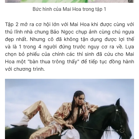
Email:
toasoan@vtv.vn
Bức hình của Mai Hoa trong tập 1
Liên hệ quảng cáo:
024-7300.7108
Tập 2 mở ra cơ hội lớn với Mai Hoa khi được cùng với
thủ lĩnh nhà chung Bảo Ngọc chụp ảnh cùng chú ngựa
đẹp nhất. Nhưng cô đã không tận dụng được lợi thế
và là 1 trong 4 người đứng trước nguy cơ ra về. Lựa
chọn bỏ phiếu của chính các thí sinh đã cứu cho Mai
Hoa một "bàn thua trông thấy" để tiếp tục đồng hành
với chương trình.
® Cấm sao chép dưới mọi hình thức nếu không có sự chấp
thuận bằng văn bản. Ghi rõ nguồn VTV.vn khi phát hành lại
thông tin từ website này.