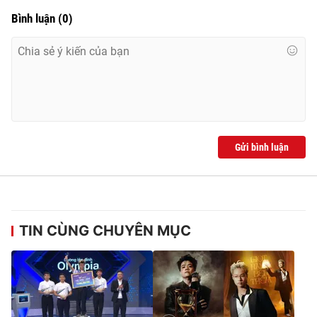
Bình luận
(
0
)
Gửi bình luận
TIN CÙNG CHUYÊN MỤC