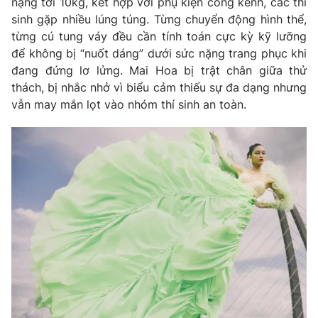
nặng tới 10kg, kết hợp với phụ kiện cồng kềnh, các thí
sinh gặp nhiều lúng túng. Từng chuyển động hình thể,
từng cú tung váy đều cần tính toán cực kỳ kỹ lưỡng
để không bị “nuốt dáng” dưới sức nặng trang phục khi
THỜI BÁO VTV
đang đứng lơ lửng. Mai Hoa bị trật chân giữa thử
thách, bị nhắc nhở vì biểu cảm thiếu sự đa dạng nhưng
vẫn may mắn lọt vào nhóm thí sinh an toàn.
Theo dõi báo trên
Cơ quan chủ quản:
Đài Truyền hình Việt Nam
Cơ quan báo chí:
Thời báo VTV
Giấy phép hoạt động báo in và báo điện tử số 483/GP-BTTTT
cấp ngày 29/12/2023
Tổng Biên tập:
Vũ Thanh Thủy
Phó Tổng Biên tập:
Nguyễn Thị Mỹ Hạnh, Phạm Quốc Thắng,
Nguyễn Trọng Ninh
Tổng đài VTV:
024.38 355 931 - 024.38 355 932
Ðiện thoại Thời báo VTV:
024.66 897 897