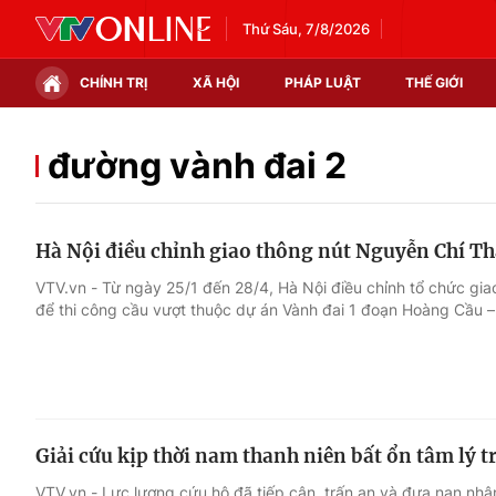
Thứ Sáu, 7/8/2026
CHÍNH TRỊ
XÃ HỘI
PHÁP LUẬT
THẾ GIỚI
Chính trị
Xã hội
đường vành đai 2
Thế giới
Kinh tế
Hà Nội điều chỉnh giao thông nút Nguyễn Chí Th
Tin tức
Tài chính
VTV.vn - Từ ngày 25/1 đến 28/4, Hà Nội điều chỉnh tổ chức gi
để thi công cầu vượt thuộc dự án Vành đai 1 đoạn Hoàng Cầu –
Thế giới đó đây
Thị trường
Câu chuyện quốc tế
Góc doanh nghiệp
Dữ liệu và đời sống
Giải cứu kịp thời nam thanh niên bất ổn tâm lý t
VTV.vn - Lực lượng cứu hộ đã tiếp cận, trấn an và đưa nạn nhâ