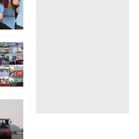
Liên hệ toà soạn
hệ tương lai