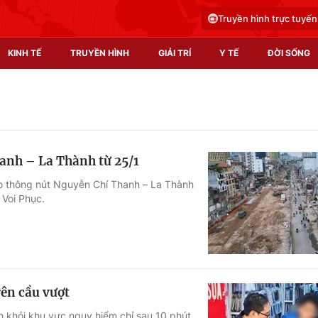
Truyền hình trực tuyến
KINH TẾ
TRUYỀN HÌNH
GIẢI TRÍ
Y TẾ
ĐỜI SỐNG
Pháp luật
Y tế
Truyền hình
Multimedia
anh – La Thành từ 25/1
Phim VTV
Video
ao thông nút Nguyễn Chí Thanh – La Thành
 Voi Phục.
Hậu trường
Shorts video
Nhân vật
Podcast
Khán giả
EMagazine
Giải sao mai
Photo
rên cầu vượt
Infographic
n khỏi khu vực nguy hiểm chỉ sau 10 phút