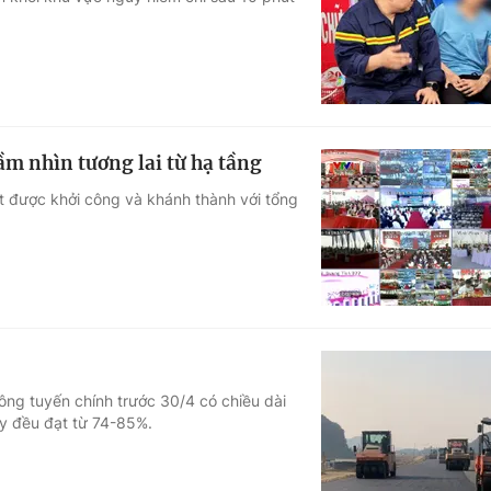
Góc ảnh
Giáo dục
Công nghệ
Tuyển sinh
Hitech Công ng
ầm nhìn tương lai từ hạ tầng
Học trực tuyến
Sản phẩm
t được khởi công và khánh thành với tổng
g
Thị trường
Tư vấn
ông tuyến chính trước 30/4 có chiều dài
y đều đạt từ 74-85%.