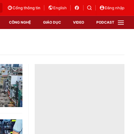
Cổng thông tin
English
Đăng nhập
CÔNG NGHỆ
GIÁO DỤC
VIDEO
PODCAST
VTV Money
VTV Thể thao
VTV Sức khoẻ
Bất động sản
Thị trường 24h
Tấm lòng Việt
Vươn mình bằng AI
VTV4
VTV8
VTV9
Lịch phát sóng
Giao lưu trực tuyến
Sự kiện