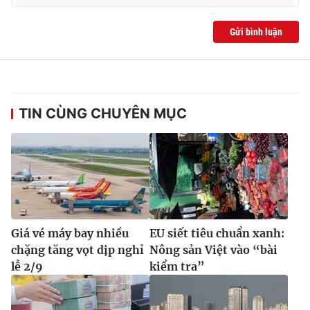
Gửi bình luận
TIN CÙNG CHUYÊN MỤC
Giá vé máy bay nhiều
EU siết tiêu chuẩn xanh:
chặng tăng vọt dịp nghỉ
Nông sản Việt vào “bài
lễ 2/9
kiểm tra”