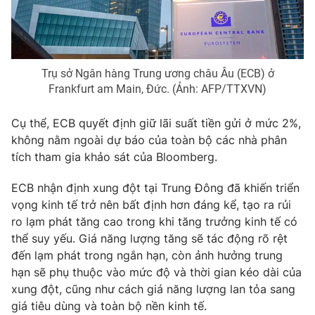
Phim VTV
Giải trí
Hậu trường
Điện ảnh
Đời sống
Nhân vật
Âm nhạc
Trụ sở Ngân hàng Trung ương châu Âu (ECB) ở
Du lịch
Khán giả
Frankfurt am Main, Đức. (Ảnh: AFP/TTXVN)
Giáo dục
Sao
Làm đẹp
Giải sao mai
Cụ thể, ECB quyết định giữ lãi suất tiền gửi ở mức 2%,
Tuyển sinh
Công nghệ
không nằm ngoài dự báo của toàn bộ các nhà phân
Chất lượng cuộc sống
Học trực tuyến
tích tham gia khảo sát của Bloomberg.
Hitech Công nghệ tương lai
Giao lưu trực tuyến
ECB nhận định xung đột tại Trung Đông đã khiến triển
Sản phẩm
vọng kinh tế trở nên bất định hơn đáng kể, tạo ra rủi
Lịch phát sóng
ro lạm phát tăng cao trong khi tăng trưởng kinh tế có
Thị trường
thể suy yếu. Giá năng lượng tăng sẽ tác động rõ rệt
Tư vấn
đến lạm phát trong ngắn hạn, còn ảnh hưởng trung
Chuyên mục khác
hạn sẽ phụ thuộc vào mức độ và thời gian kéo dài của
xung đột, cũng như cách giá năng lượng lan tỏa sang
Emagazine
Podcast
giá tiêu dùng và toàn bộ nền kinh tế.