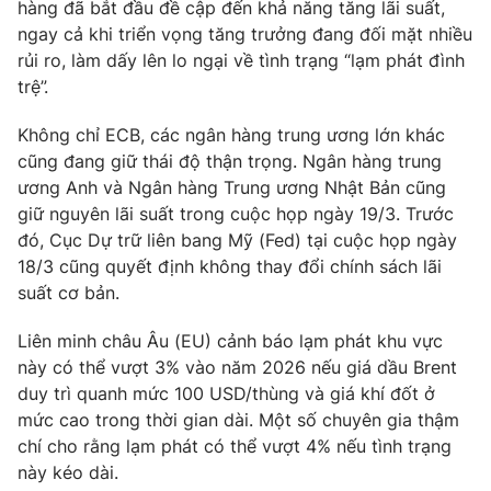
hàng đã bắt đầu đề cập đến khả năng tăng lãi suất,
ngay cả khi triển vọng tăng trưởng đang đối mặt nhiều
rủi ro, làm dấy lên lo ngại về tình trạng “lạm phát đình
trệ”.
THỜI BÁO VTV
Không chỉ ECB, các ngân hàng trung ương lớn khác
cũng đang giữ thái độ thận trọng. Ngân hàng trung
ương Anh và Ngân hàng Trung ương Nhật Bản cũng
Theo dõi báo trên
giữ nguyên lãi suất trong cuộc họp ngày 19/3. Trước
đó, Cục Dự trữ liên bang Mỹ (Fed) tại cuộc họp ngày
18/3 cũng quyết định không thay đổi chính sách lãi
Cơ quan chủ quản:
Đài Truyền hình Việt Nam
suất cơ bản.
Cơ quan báo chí:
Thời báo VTV
Giấy phép hoạt động báo in và báo điện tử số 483/GP-BTTTT
Liên minh châu Âu (EU) cảnh báo lạm phát khu vực
cấp ngày 29/12/2023
này có thể vượt 3% vào năm 2026 nếu giá dầu Brent
Tổng Biên tập:
Vũ Thanh Thủy
duy trì quanh mức 100 USD/thùng và giá khí đốt ở
mức cao trong thời gian dài. Một số chuyên gia thậm
Phó Tổng Biên tập:
Nguyễn Thị Mỹ Hạnh, Phạm Quốc Thắng,
Nguyễn Trọng Ninh
chí cho rằng lạm phát có thể vượt 4% nếu tình trạng
này kéo dài.
Tổng đài VTV:
024.38 355 931 - 024.38 355 932