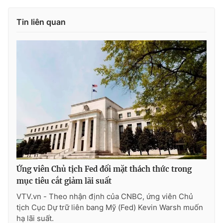
Ðiện thoại Thời báo VTV:
024.66 897 897
Email:
toasoan@vtv.vn
Tin liên quan
Liên hệ quảng cáo:
024-7300.7108
Ứng viên Chủ tịch Fed đối mặt thách thức trong
® Cấm sao chép dưới mọi hình thức nếu không có sự chấp
mục tiêu cắt giảm lãi suất
thuận bằng văn bản. Ghi rõ nguồn VTV.vn khi phát hành lại
thông tin từ website này.
VTV.vn - Theo nhận định của CNBC, ứng viên Chủ
tịch Cục Dự trữ liên bang Mỹ (Fed) Kevin Warsh muốn
hạ lãi suất.