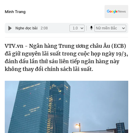
Chính trị
Truyền hình
Minh Trang
Văn hóa - Giải trí
Xã hội
Y tế
Nghe đọc bài
2:08
Đời sống
Pháp luật
Công nghệ
VTV.vn - Ngân hàng Trung ương châu Âu (ECB)
Giáo dục
Y tế
đã giữ nguyên lãi suất trong cuộc họp ngày 19/3,
đánh dấu lần thứ sáu liên tiếp ngân hàng này
không thay đổi chính sách lãi suất.
Thế giới
Tin tức
Kinh tế
Thế giới đó đây
Tài chính
Dữ liệu và đời sống
Câu chuyện quốc tế
Thị trường
Truyền hình
Góc doanh nghiệp