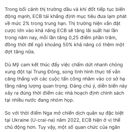
Trong bối cảnh thị trường dầu và khí đốt tiếp tục biến
Photo
Infographic
động mạnh, ECB tái khẳng định mục tiêu đưa lạm phát
về mức 2% trong trung hạn. Thị trường hiện vẫn đặt
Video
Shorts video
cược lớn vào khả năng ECB sẽ tăng lãi suất hai lần
trong năm nay, mỗi lần tăng 0,25 điểm phần trăm,
VTV Money
VTV Thể thao
đồng thời để ngỏ khoảng 50% khả năng có thêm một
đợt tăng nữa.
VTV Sức khoẻ
Bất động sản
Dù Mỹ cam kết thúc đẩy việc chấm dứt nhanh chóng
xung đột tại Trung Đông, song tình hình thực tế vẫn
Thị trường 24h
Tấm lòng Việt
căng thẳng với các cuộc tấn công nhằm vào cơ sở hạ
tầng năng lượng quan trọng. Đáng chú ý, diễn biến này
xảy ra đúng thời điểm các nhà hoạch định chính sách
VTV4
Vươn mình bằng AI
tại nhiều nước đang nhóm họp.
VTV9
VTV8
So với thời điểm Nga mở chiến dịch quân sự đặc biệt
tại Ukraine (U-crai-na) năm 2022, ECB hiện ở vị thế
chủ động hơn. Tuy vậy, một số quan chức của ngân
Liên hệ tòa soạn
English