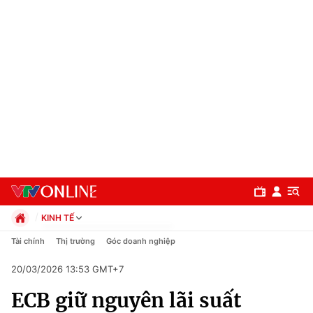
KINH TẾ
Chính trị
Tài chính
Thị trường
Góc doanh nghiệp
Xã hội
20/03/2026 13:53 GMT+7
Pháp luật
Chuyên mục
Kinh tế
ECB giữ nguyên lãi suất
Thể thao