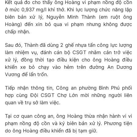
Kết quả đo cho thấy ông Hoàng vi phạm nồng độ cồn
ở mức 0,937 mg/l khí thở. Khi lực lượng chức năng lập
Photo
Infographic
biên bản xử lý, Nguyễn Minh Thành (em ruột ông
Hoàng) đến xin bỏ qua vi phạm nhưng không được
Video
Shorts video
chấp nhận.
Sau đó, Thành đã dùng 2 ghế nhựa tấn công lực lượng
VTV Money
VTV Thể thao
làm nhiệm vụ, đánh cán bộ CSGT nhằm cản trở việc
xử lý, đồng thời tạo điều kiện cho ông Hoàng điều
VTV Sức khoẻ
Bất động sản
khiển xe bỏ chạy vào hẻm trên đường An Dương
Vương để lẩn trốn.
Thị trường 24h
Tấm lòng Việt
Tiếp nhận thông tin, Công an phường Bình Phú phối
hợp cùng Đội CSGT Chợ Lớn mời những người liên
VTV4
Vươn mình bằng AI
quan về trụ sở làm việc.
Tại cơ quan công an, ông Hoàng thừa nhận hành vi vi
VTV9
VTV8
phạm nồng độ cồn và ký biên bản xử lý. Phương tiện
do ông Hoàng điều khiển đã bị tạm giữ.
Liên hệ tòa soạn
English