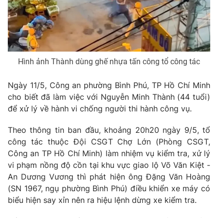
Phim VTV
Giải trí
Hậu trường
Điện ảnh
Đời sống
Nhân vật
Âm nhạc
Du lịch
Khán giả
Hình ảnh Thành dùng ghế nhựa tấn công tổ công tác
Giáo dục
Sao
Làm đẹp
Giải sao mai
Ngày 11/5, Công an phường Bình Phú, TP Hồ Chí Minh
Tuyển sinh
Công nghệ
cho biết đã làm việc với Nguyễn Minh Thành (44 tuổi)
Chất lượng cuộc sống
Học trực tuyến
để xử lý về hành vi chống người thi hành công vụ.
Hitech Công nghệ tương lai
Giao lưu trực tuyến
Theo thông tin ban đầu, khoảng 20h20 ngày 9/5, tổ
Sản phẩm
công tác thuộc Đội CSGT Chợ Lớn (Phòng CSGT,
Lịch phát sóng
Công an TP Hồ Chí Minh) làm nhiệm vụ kiểm tra, xử lý
Thị trường
vi phạm nồng độ cồn tại khu vực giao lộ Võ Văn Kiệt -
Tư vấn
An Dương Vương thì phát hiện ông Đặng Văn Hoàng
Chuyên mục khác
(SN 1967, ngụ phường Bình Phú) điều khiển xe máy có
biểu hiện say xỉn nên ra hiệu lệnh dừng xe kiểm tra.
Emagazine
Podcast