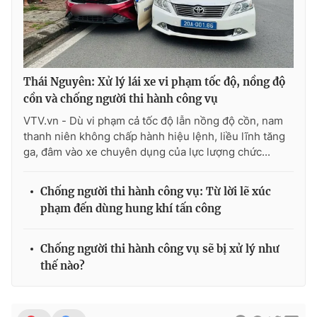
Ðiện thoại Thời báo VTV:
024.66 897 897
Email:
toasoan@vtv.vn
Liên hệ quảng cáo:
024-7300.7108
Thái Nguyên: Xử lý lái xe vi phạm tốc độ, nồng độ
cồn và chống người thi hành công vụ
VTV.vn - Dù vi phạm cả tốc độ lẫn nồng độ cồn, nam
thanh niên không chấp hành hiệu lệnh, liều lĩnh tăng
ga, đâm vào xe chuyên dụng của lực lượng chức...
Chống người thi hành công vụ: Từ lời lẽ xúc
phạm đến dùng hung khí tấn công
® Cấm sao chép dưới mọi hình thức nếu không có sự chấp
Chống người thi hành công vụ sẽ bị xử lý như
thuận bằng văn bản. Ghi rõ nguồn VTV.vn khi phát hành lại
thế nào?
thông tin từ website này.