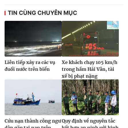
TIN CÙNG CHUYÊN MỤC
Liên tiếp xảy ra các vụ
Xe khách chạy 105 km/h
đuối nước trên biển
trong hầm Hải Vân, tài
xế bị phạt nặng
Cứu nạn thành công ngư
Quy định về nguyên tắc
dân gặp tai nạn trên
kết hợp an ninh với kinh