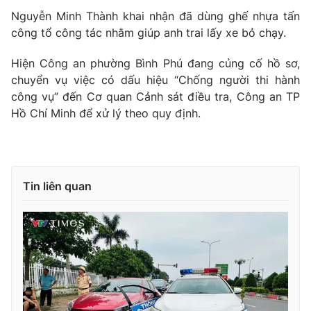
Nguyễn Minh Thành khai nhận đã dùng ghế nhựa tấn
công tổ công tác nhằm giúp anh trai lấy xe bỏ chạy.
Hiện Công an phường Bình Phú đang củng cố hồ sơ,
THỜI BÁO VTV
chuyển vụ việc có dấu hiệu “Chống người thi hành
công vụ” đến Cơ quan Cảnh sát điều tra, Công an TP
Hồ Chí Minh để xử lý theo quy định.
Theo dõi báo trên
Cơ quan chủ quản:
Đài Truyền hình Việt Nam
Tin liên quan
Cơ quan báo chí:
Thời báo VTV
Giấy phép hoạt động báo in và báo điện tử số 483/GP-BTTTT
cấp ngày 29/12/2023
Tổng Biên tập:
Vũ Thanh Thủy
Phó Tổng Biên tập:
Nguyễn Thị Mỹ Hạnh, Phạm Quốc Thắng,
Nguyễn Trọng Ninh
Tổng đài VTV:
024.38 355 931 - 024.38 355 932