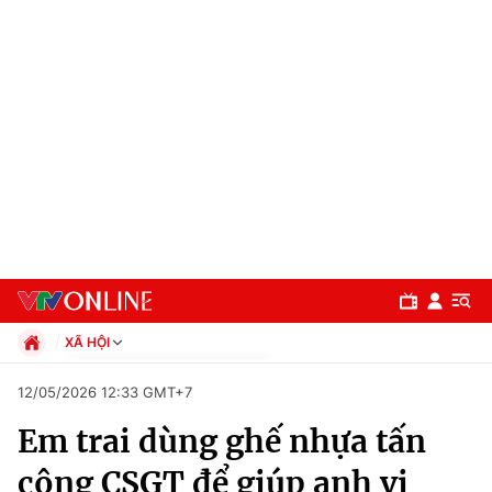
XÃ HỘI
Chính trị
12/05/2026 12:33 GMT+7
Xã hội
Em trai dùng ghế nhựa tấn
Pháp luật
Chuyên mục
Kinh tế
công CSGT để giúp anh vi
Thể thao