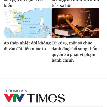
biển
tế - xã hội
Áp thấp nhiệt đới không
Từ 26/9, một số chức
đi vào đất liền nước ta
danh được bổ sung thẩm
quyền xử phạt vi phạm
hành chính
THỜI BÁO VTV