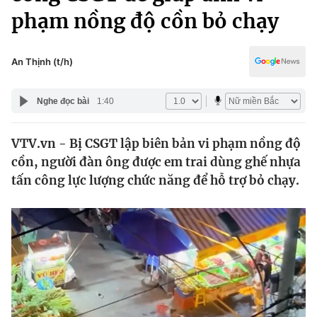
Chính trị
phạm nồng độ cồn bỏ chạy
Truyền hình
Văn hóa - Giải trí
Xã hội
Y tế
An Thịnh (t/h)
Đời sống
Pháp luật
Công nghệ
Nghe đọc bài
1:40
Giáo dục
Y tế
VTV.vn - Bị CSGT lập biên bản vi phạm nồng độ
cồn, người đàn ông được em trai dùng ghế nhựa
Thế giới
tấn công lực lượng chức năng để hỗ trợ bỏ chạy.
Tin tức
Kinh tế
Thế giới đó đây
Tài chính
Dữ liệu và đời sống
Câu chuyện quốc tế
Thị trường
Truyền hình
Góc doanh nghiệp