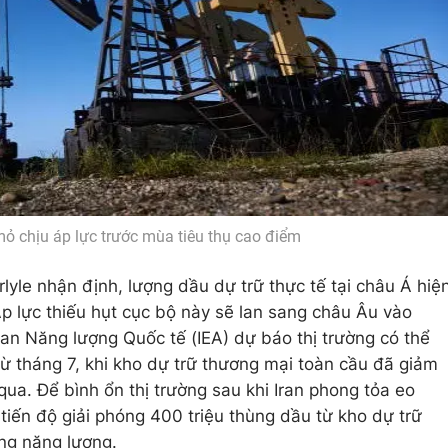
 chịu áp lực trước mùa tiêu thụ cao điểm
yle nhận định, lượng dầu dự trữ thực tế tại châu Á hiệ
p lực thiếu hụt cục bộ này sẽ lan sang châu Âu vào
uan Năng lượng Quốc tế (IEA) dự báo thị trường có thể
 tháng 7, khi kho dự trữ thương mại toàn cầu đã giảm
qua. Để bình ổn thị trường sau khi Iran phong tỏa eo
iến độ giải phóng 400 triệu thùng dầu từ kho dự trữ
ng năng lượng.