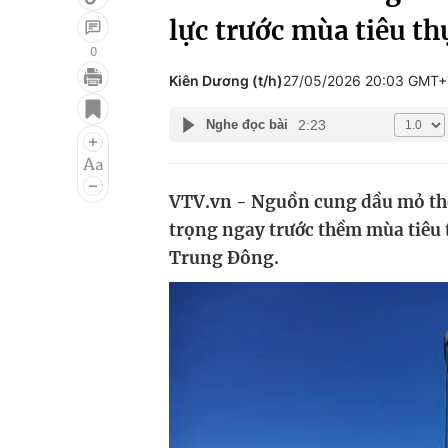
lực trước mùa tiêu th
0
Kiên Dương (t/h)
27/05/2026 20:03 GMT+
Giải trí
Đời sống
2:23
Nghe đọc bài
Điện ảnh
Du lịch
Âm nhạc
Làm đẹp
VTV.vn - Nguồn cung dầu mỏ thế
Sao
Chất lượng cuộc sốn
trọng ngay trước thềm mùa tiêu 
Trung Đông.