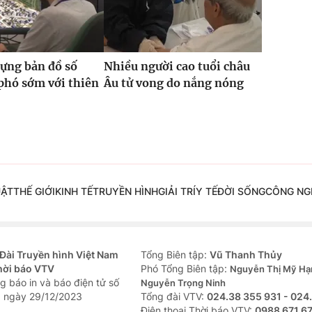
ựng bản đồ số
Nhiều người cao tuổi châu
phó sớm với thiên
Âu tử vong do nắng nóng
UẬT
THẾ GIỚI
KINH TẾ
TRUYỀN HÌNH
GIẢI TRÍ
Y TẾ
ĐỜI SỐNG
CÔNG NG
Đài Truyền hình Việt Nam
Tổng Biên tập:
Vũ Thanh Thủy
hời báo VTV
Phó Tổng Biên tập:
Nguyễn Thị Mỹ Hạ
g báo in và báo điện tử số
Nguyễn Trọng Ninh
 ngày 29/12/2023
Tổng đài VTV:
024.38 355 931 - 024
Ðiện thoại Thời báo VTV:
0988 671 6