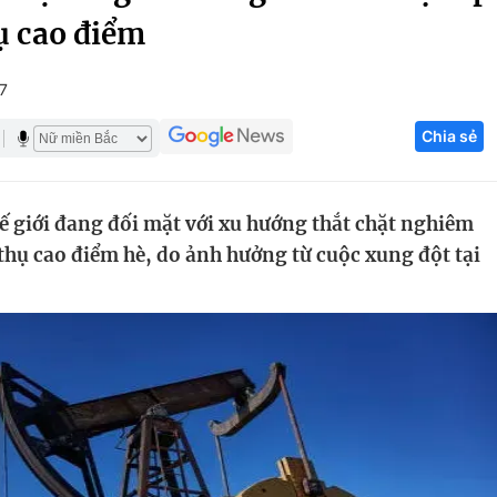
ụ cao điểm
Góc ảnh
7
Giáo dục
Công nghệ
Chia sẻ
Tuyển sinh
Hitech Công ng
Học trực tuyến
Sản phẩm
 giới đang đối mặt với xu hướng thắt chặt nghiêm
g
Thị trường
thụ cao điểm hè, do ảnh hưởng từ cuộc xung đột tại
Tư vấn