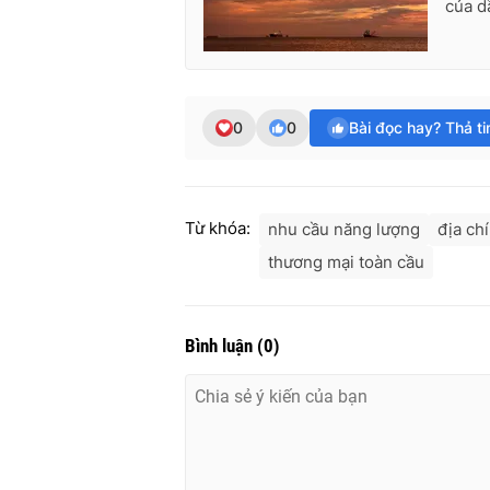
của d
0
0
Bài đọc hay? Thả t
Từ khóa:
nhu cầu năng lượng
địa chí
thương mại toàn cầu
Bình luận
(
0
)