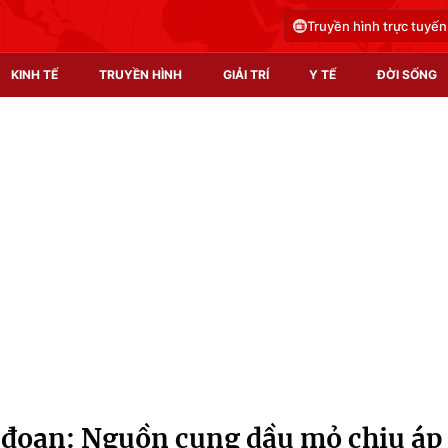
Truyền hình trực tuyến
KINH TẾ
TRUYỀN HÌNH
GIẢI TRÍ
Y TẾ
ĐỜI SỐNG
Pháp luật
Y tế
Truyền hình
Multimedia
Phim VTV
Video
Hậu trường
Shorts video
Nhân vật
Podcast
Khán giả
EMagazine
Giải sao mai
Photo
 đoạn: Nguồn cung dầu mỏ chịu áp
Infographic