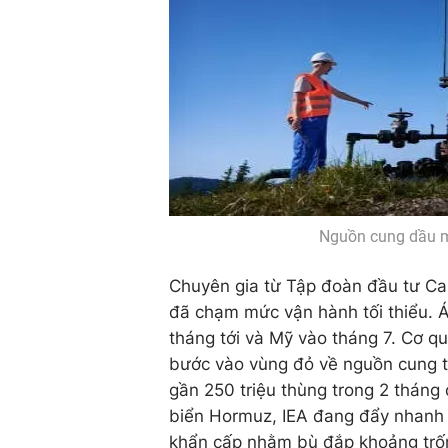
Nguồn cung dầu mỏ
Chuyên gia từ Tập đoàn đầu tư Carl
đã chạm mức vận hành tối thiểu. Á
tháng tới và Mỹ vào tháng 7. Cơ q
bước vào vùng đỏ về nguồn cung từ
gần 250 triệu thùng trong 2 tháng 
biển Hormuz, IEA đang đẩy nhanh t
khẩn cấp nhằm bù đắp khoảng trố