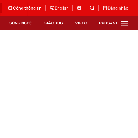
Cổng thông tin
English
Đăng nhập
CÔNG NGHỆ
GIÁO DỤC
VIDEO
PODCAST
VTV Money
VTV Thể thao
VTV Sức khoẻ
Bất động sản
Thị trường 24h
Tấm lòng Việt
Vươn mình bằng AI
VTV4
VTV8
VTV9
Lịch phát sóng
Giao lưu trực tuyến
Sự kiện