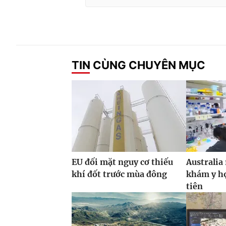
TIN CÙNG CHUYÊN MỤC
EU đối mặt nguy cơ thiếu
Australia
khí đốt trước mùa đông
khám y họ
tiên