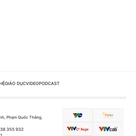
HỆ
GIÁO DỤC
VIDEO
PODCAST
nh, Phạm Quốc Thắng,
.38 355 932
71