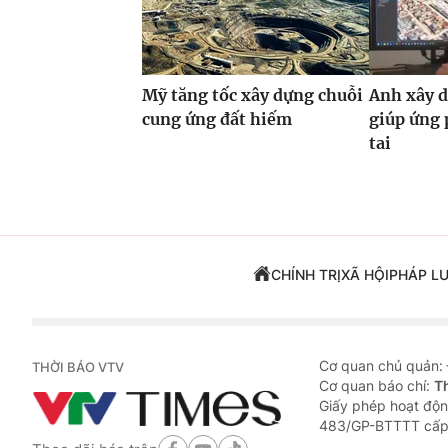
Mỹ tăng tốc xây dựng chuỗi
Anh xây d
cung ứng đất hiếm
giúp ứng 
tai
CHÍNH TRỊ
XÃ HỘI
PHÁP L
Cơ quan chủ quản:
THỜI BÁO VTV
Cơ quan báo chí:
T
Giấy phép hoạt độn
483/GP-BTTTT cấp