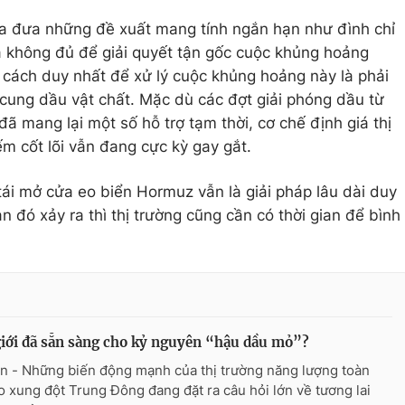
gia đưa những đề xuất mang tính ngắn hạn như đình chỉ
à không đủ để giải quyết tận gốc cuộc khủng hoảng
i cách duy nhất để xử lý cuộc khủng hoảng này là phải
cung dầu vật chất. Mặc dù các đợt giải phóng dầu từ
ã mang lại một số hỗ trợ tạm thời, cơ chế định giá thị
ếm cốt lõi vẫn đang cực kỳ gay gắt.
 tái mở cửa eo biển Hormuz vẫn là giải pháp lâu dài duy
n đó xảy ra thì thị trường cũng cần có thời gian để bình
iới đã sẵn sàng cho kỷ nguyên “hậu dầu mỏ”?
n - Những biến động mạnh của thị trường năng lượng toàn
o xung đột Trung Đông đang đặt ra câu hỏi lớn về tương lai