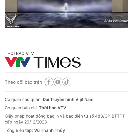
Tin tức
Kinh tế
Thế giới đó đây
Tài chính
Dữ liệu và đời sống
Câu chuyện quốc tế
Thị trường
Truyền hình
Góc doanh nghiệp
THỜI BÁO VTV
Phim VTV
Giải trí
Hậu trường
Điện ảnh
Đời sống
Theo dõi báo trên
Nhân vật
Âm nhạc
Du lịch
Khán giả
Giáo dục
Cơ quan chủ quản:
Đài Truyền hình Việt Nam
Sao
Làm đẹp
Giải sao mai
Cơ quan báo chí:
Thời báo VTV
Tuyển sinh
Công nghệ
Giấy phép hoạt động báo in và báo điện tử số 483/GP-BTTTT
Chất lượng cuộc sống
cấp ngày 29/12/2023
Học trực tuyến
Hitech Công nghệ tương lai
Tổng Biên tập:
Vũ Thanh Thủy