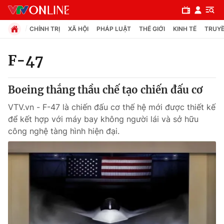
CHÍNH TRỊ
XÃ HỘI
PHÁP LUẬT
THẾ GIỚI
KINH TẾ
TRUYỀ
F-47
Chuyên mục
Boeing thắng thầu chế tạo chiến đấu cơ
Chính trị
VTV.vn - F-47 là chiến đấu cơ thế hệ mới được thiết kế
để kết hợp với máy bay không người lái và sở hữu
Xã hội
công nghệ tàng hình hiện đại.
Pháp luật
Y tế
Thế giới