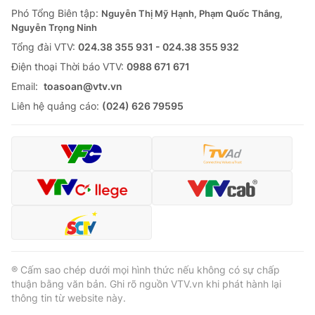
Giao lưu trực tuyến
Phó Tổng Biên tập:
Nguyễn Thị Mỹ Hạnh, Phạm Quốc Thắng,
Sản phẩm
Nguyễn Trọng Ninh
Lịch phát sóng
Thị trường
Tổng đài VTV:
024.38 355 931 - 024.38 355 932
Ðiện thoại Thời báo VTV:
0988 671 671
Tư vấn
Email:
toasoan@vtv.vn
Chuyên mục khác
Liên hệ quảng cáo:
(024) 626 79595
Emagazine
Podcast
Photo
Infographic
Video
Shorts video
VTV Money
VTV Thể thao
® Cấm sao chép dưới mọi hình thức nếu không có sự chấp
VTV Sức khoẻ
Bất động sản
thuận bằng văn bản. Ghi rõ nguồn VTV.vn khi phát hành lại
thông tin từ website này.