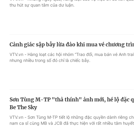
thu hút sự quan tâm của dư luận.
Giải trí
Đời sống
Điện ảnh
Du lịch
Cảnh giác sập bẫy lừa đảo khi mua vé chương trì
Âm nhạc
Làm đẹp
VTV.vn - Hàng loạt các hội nhóm “Trao đổi, mua bán vé Anh tra
nhưng nhiều trong số đó chỉ là chiếc bẫy.
Sao
Chất lượng cuộc sốn
Sơn Tùng M-TP "thả thính" ảnh mới, hé lộ đặc 
Be The Sky
VTV.vn - Sơn Tùng M-TP tiết lộ những đặc quyền dành riêng c
nam ca sĩ cùng MB và JCB đã thực hiện với rất nhiều tâm huyết