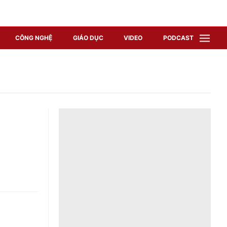
CÔNG NGHỆ
GIÁO DỤC
VIDEO
PODCAST
VTV Money
VTV Thể thao
VTV Sức khoẻ
Bất động sản
Thị trường 24h
Tấm lòng Việt
Vươn mình bằng AI
VTV4
VTV8
VTV9
Lịch phát sóng
Giao lưu trực tuyến
Sự kiện