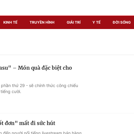
KINH TẾ
TRUYỀN HÌNH
GIẢI TRÍ
Y TẾ
ĐỜI SỐNG
Pháp luật
Y tế
Truyền hình
Multimedia
kasu" – Món quà đặc biệt cho
Phim VTV
Video
Hậu trường
Shorts video
- phần thứ 29 - sẽ chính thức công chiếu
tiếng cười.
Nhân vật
Podcast
Khán giả
EMagazine
Giải sao mai
Photo
ốt đơn" mất đi sức hút
Infographic
n đến người nổi tiếng livestream bán hàng