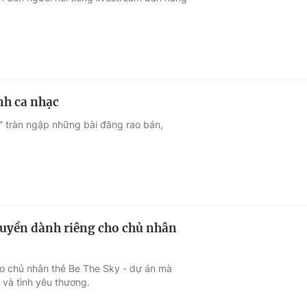
Góc ảnh
Giáo dục
Công nghệ
Tuyển sinh
Hitech Công ng
nh ca nhạc
Học trực tuyến
Sản phẩm
i” tràn ngập những bài đăng rao bán,
g
Thị trường
Tư vấn
quyền dành riêng cho chủ nhân
ho chủ nhân thẻ Be The Sky - dự án mà
 và tình yêu thương.