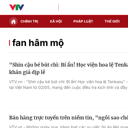
CHÍNH TRỊ
XÃ HỘI
PHÁP LUẬT
THẾ GIỚI
Chính trị
Xã hội
fan hâm mộ
Thế giới
Kinh tế
"Shin cậu bé bút chì: Bí ẩn! Học viện hoa lệ Ten
Tin tức
Tài chính
khán giả dịp lễ
Thế giới đó đây
Thị trường
VTV.vn - "Shin cậu bé bút chì: Bí ẩn! Học viện hoa lệ Tenkasu" 
tại Việt Nam từ 02/05, mang đến cuộc điều tra kịch tính và đầy 
Câu chuyện quốc tế
Góc doanh nghiệp
Dữ liệu và đời sống
Bán hàng trực tuyến trên niềm tin, "ngôi sao ch
VTV.vn - Những ngày qua, hàng loạt các vụ việc ồn ào liên qua