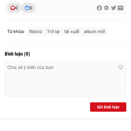
0
0
Từ khóa:
fbboiz
Trở lại
tái xuất
album mới
Bình luận
(
0
)
Gửi bình luận