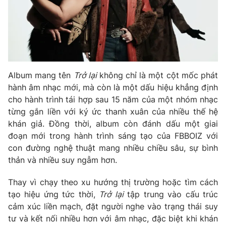
Phim VTV
Giải trí
Hậu trường
Điện ảnh
Đời sống
Nhân vật
Âm nhạc
Du lịch
Khán giả
Giáo dục
Sao
Album mang tên
Trở lại
không chỉ là một cột mốc phát
Làm đẹp
Giải sao mai
hành âm nhạc mới, mà còn là một dấu hiệu khẳng định
Tuyển sinh
Công nghệ
cho hành trình tái hợp sau 15 năm của một nhóm nhạc
Chất lượng cuộc sống
Học trực tuyến
từng gắn liền với ký ức thanh xuân của nhiều thế hệ
Hitech Công nghệ tương lai
khán giả. Đồng thời, album còn đánh dấu một giai
Giao lưu trực tuyến
đoạn mới trong hành trình sáng tạo của FBBOIZ với
Sản phẩm
con đường nghệ thuật mang nhiều chiều sâu, sự bình
Lịch phát sóng
thản và nhiều suy ngẫm hơn.
Thị trường
Tư vấn
Thay vì chạy theo xu hướng thị trường hoặc tìm cách
tạo hiệu ứng tức thời,
Trở lại
tập trung vào cấu trúc
Chuyên mục khác
cảm xúc liền mạch, đặt người nghe vào trạng thái suy
Emagazine
Podcast
tư và kết nối nhiều hơn với âm nhạc, đặc biệt khi khán