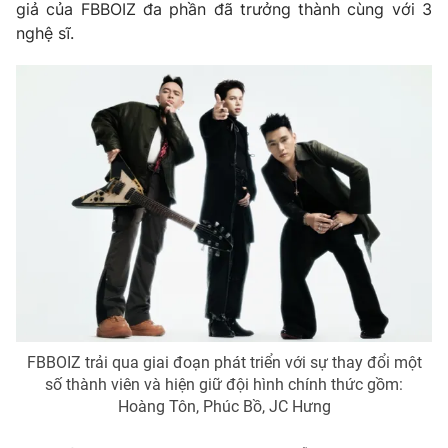
giả của FBBOIZ đa phần đã trưởng thành cùng với 3
Photo
Infographic
nghệ sĩ.
Video
Shorts video
VTV Money
VTV Thể thao
VTV Sức khoẻ
Bất động sản
Thị trường 24h
Tấm lòng Việt
VTV4
Vươn mình bằng AI
FBBOIZ trải qua giai đoạn phát triển với sự thay đổi một
VTV9
VTV8
số thành viên và hiện giữ đội hình chính thức gồm:
Hoàng Tôn, Phúc Bồ, JC Hưng
Liên hệ tòa soạn
English