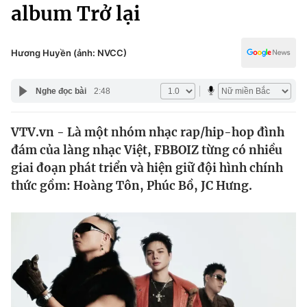
Chính trị
album Trở lại
Truyền hình
Văn hóa - Giải trí
Xã hội
Y tế
Hương Huyền (ảnh: NVCC)
Đời sống
Pháp luật
Công nghệ
Nghe đọc bài
2:48
Giáo dục
Y tế
VTV.vn - Là một nhóm nhạc rap/hip-hop đình
đám của làng nhạc Việt, FBBOIZ từng có nhiều
Thế giới
giai đoạn phát triển và hiện giữ đội hình chính
thức gồm: Hoàng Tôn, Phúc Bồ, JC Hưng.
Tin tức
Kinh tế
Thế giới đó đây
Tài chính
Dữ liệu và đời sống
Câu chuyện quốc tế
Thị trường
Truyền hình
Góc doanh nghiệp