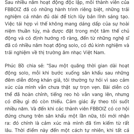
Sau nhiều năm hoạt động độc lập, mỗi thành viên của
FBBOIZ đã có những hành trình riêng biệt, những trải
nghiệm cá nhân đủ dài để tích lũy bản lĩnh sáng tạo.
Việc tái hợp vì thế không mang dáng dấp của sự hoài
THỜI BÁO VTV
niệm thuần túy, mà được đặt trong một tâm thế chủ
động và có định hướng rõ ràng, đến từ những nghệ sĩ
đã có nhiều năm hoạt động solo, có đủ kinh nghiệm và
trải nghiệm về thị trường âm nhạc Việt Nam.
Theo dõi báo trên
Phúc Bồ chia sẻ: "Sau một quãng thời gian dài hoạt
động solo, mỗi khi bước xuống sân khấu sau những
Cơ quan chủ quản:
Đài Truyền hình Việt Nam
đêm diễn đông khán giả, tôi thường tự hỏi vì sao cảm
Cơ quan báo chí:
Thời báo VTV
xúc của mình vẫn chưa thật sự trọn vẹn. Bài diễn có
Giấy phép hoạt động báo in và báo điện tử số 483/GP-BTTTT
thể đã hoàn chỉnh, tiếng reo hò vẫn vang lên, nhưng
cấp ngày 29/12/2023
có điều gì đó còn thiếu. Cảm giác ấy theo tôi suốt
Tổng Biên tập:
Vũ Thanh Thủy
nhiều năm. Và đến khi các thành viên FBBOIZ có cơ hội
Phó Tổng Biên tập:
Nguyễn Thị Mỹ Hạnh, Phạm Quốc Thắng,
đứng chung trên sân khấu một lần nữa, tôi mới nhận
Nguyễn Trọng Ninh
ra: đó chính là cảm xúc mà mình đã tìm kiếm từ rất
Tổng đài VTV:
024.38 355 931 - 024.38 355 932
lâu. Thời điểm này đến một cách tự nhiên, khi tất cả