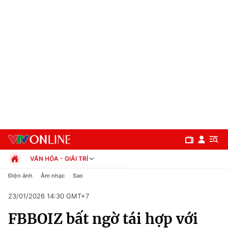
VĂN HÓA - GIẢI TRÍ
Chính trị
Điện ảnh
Âm nhạc
Sao
Xã hội
23/01/2026 14:30 GMT+7
Pháp luật
Chuyên mục
Kinh tế
FBBOIZ bất ngờ tái hợp với
Thể thao