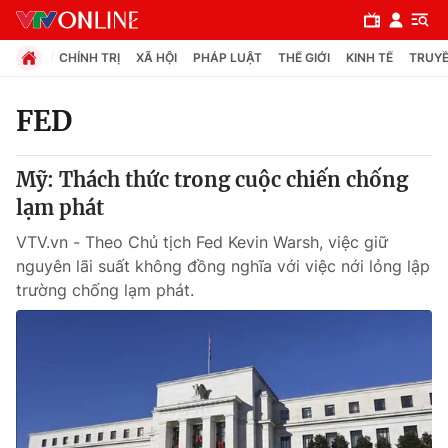
CHÍNH TRỊ
XÃ HỘI
PHÁP LUẬT
THẾ GIỚI
KINH TẾ
TRUYỀ
FED
Chuyên mục
Mỹ: Thách thức trong cuộc chiến chống
Chính trị
lạm phát
VTV.vn - Theo Chủ tịch Fed Kevin Warsh, việc giữ
Xã hội
nguyên lãi suất không đồng nghĩa với việc nới lỏng lập
trường chống lạm phát.
Pháp luật
Y tế
Thế giới