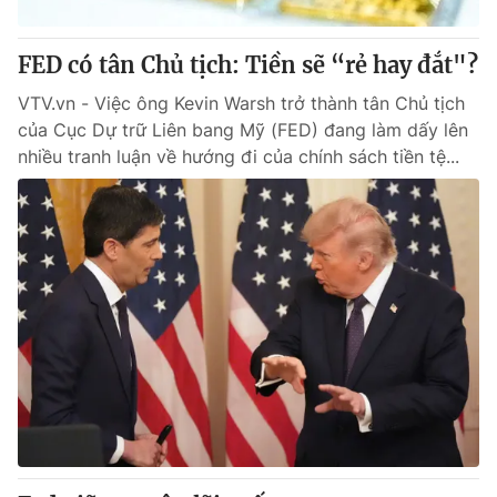
Thị trường 24h
Tấm lòng Việt
FED có tân Chủ tịch: Tiền sẽ “rẻ hay đắt"?
VTV4
Vươn mình bằng AI
VTV.vn - Việc ông Kevin Warsh trở thành tân Chủ tịch
của Cục Dự trữ Liên bang Mỹ (FED) đang làm dấy lên
VTV9
VTV8
nhiều tranh luận về hướng đi của chính sách tiền tệ...
Liên hệ tòa soạn
English
THỜI BÁO VTV
Theo dõi báo trên
Cơ quan chủ quản:
Đài Truyền hình Việt Nam
Cơ quan báo chí:
Thời báo VTV