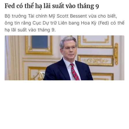
Fed có thể hạ lãi suất vào tháng 9
Bộ trưởng Tài chính Mỹ Scott Bessent vừa cho biết,
ông tin rằng Cục Dự trữ Liên bang Hoa Kỳ (Fed) có thể
hạ lãi suất vào tháng 9.
Tin mới
Video
Live
Emagazine
Trang chủ
Thị trường "nín thở" chờ đợi Fed khi
xung đột Trung Đông dâng cao