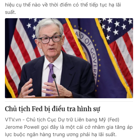
hiệu cụ thể nào về thời điểm có thể tiếp tục hạ lãi
suất.
® Cấm sao chép dưới mọi hình thức nếu không có sự chấp
thuận bằng văn bản. Ghi rõ nguồn VTV.vn khi phát hành lại
thông tin từ website này.
Chủ tịch Fed bị điều tra hình sự
VTV.vn - Chủ tịch Cục Dự trữ Liên bang Mỹ (Fed)
Jerome Powell gọi đây là một cái cớ nhằm gia tăng áp
lực buộc ngân hàng trung ương phải hạ lãi suất.