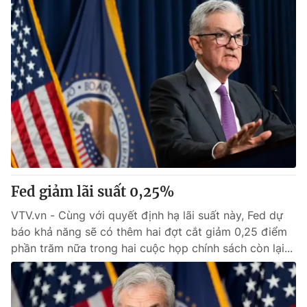
Fed giảm lãi suất 0,25%
VTV.vn - Cùng với quyết định hạ lãi suất này, Fed dự
báo khả năng sẽ có thêm hai đợt cắt giảm 0,25 điểm
phần trăm nữa trong hai cuộc họp chính sách còn lại...