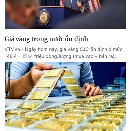
Giao lưu trực tuyến
Sản phẩm
Lịch phát sóng
Thị trường
Tư vấn
Giá vàng trong nước ổn định
Chuyên mục khác
Emagazine
VTV.vn - Ngày hôm nay, giá vàng SJC ổn định ở mức
Podcast
148,4 – 151,4 triệu đồng/lượng (mua vào – bán ra).
Photo
Infographic
Video
Shorts video
VTV Money
VTV Thể thao
VTV Sức khoẻ
Bất động sản