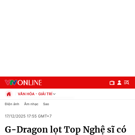
VĂN HÓA - GIẢI TRÍ
Chính trị
Điện ảnh
Âm nhạc
Sao
Xã hội
17/12/2025 17:55 GMT+7
Pháp luật
Chuyên mục
Kinh tế
G-Dragon lọt Top Nghệ sĩ có
Thể thao