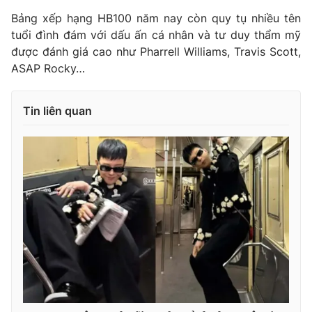
Ðiện thoại Thời báo VTV:
024.66 897 897
Bảng xếp hạng HB100 năm nay còn quy tụ nhiều tên
Email:
toasoan@vtv.vn
tuổi đình đám với dấu ấn cá nhân và tư duy thẩm mỹ
Liên hệ quảng cáo:
024-7300.7108
được đánh giá cao như Pharrell Williams, Travis Scott,
ASAP Rocky…
Tin liên quan
® Cấm sao chép dưới mọi hình thức nếu không có sự chấp
thuận bằng văn bản. Ghi rõ nguồn VTV.vn khi phát hành lại
thông tin từ website này.