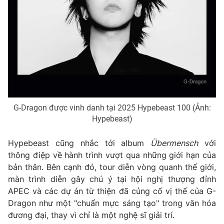
THỜI BÁO VTV
Theo dõi báo trên
G-Dragon được vinh danh tại 2025 Hypebeast 100 (Ảnh:
Hypebeast)
Cơ quan chủ quản:
Đài Truyền hình Việt Nam
Cơ quan báo chí:
Thời báo VTV
Hypebeast cũng nhắc tới album
Übermensch
với
Giấy phép hoạt động báo in và báo điện tử số 483/GP-BTTTT
thông điệp về hành trình vượt qua những giới hạn của
cấp ngày 29/12/2023
bản thân. Bên cạnh đó, tour diễn vòng quanh thế giới,
Tổng Biên tập:
Vũ Thanh Thủy
màn trình diễn gây chú ý tại hội nghị thượng đỉnh
APEC và các dự án từ thiện đã củng cố vị thế của G-
Phó Tổng Biên tập:
Nguyễn Thị Mỹ Hạnh, Phạm Quốc Thắng,
Nguyễn Trọng Ninh
Dragon như một "chuẩn mực sáng tạo" trong văn hóa
đương đại, thay vì chỉ là một nghệ sĩ giải trí.
Tổng đài VTV:
024.38 355 931 - 024.38 355 932