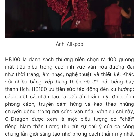
Phim VTV
Giải trí
Hậu trường
Điện ảnh
Đời sống
Nhân vật
Âm nhạc
Du lịch
Khán giả
Giáo dục
Ảnh; Allkpop
Sao
Làm đẹp
Giải sao mai
Tuyển sinh
HB100 là danh sách thường niên chọn ra 100 gương
Công nghệ
Chất lượng cuộc sống
mặt tiêu biểu trong các lĩnh vực văn hóa đương đại
Học trực tuyến
Hitech Công nghệ tương lai
như thời trang, âm nhạc, nghệ thuật và thiết kế. Khác
Giao lưu trực tuyến
với nhiều bảng xếp hạng thiên về độ nổi tiếng hay
Sản phẩm
thành tích, HB100 ưu tiên sức tác động đến xu hướng:
cách một cá nhân tạo ra dấu ấn thẩm mỹ, định hình
Lịch phát sóng
Thị trường
phong cách, truyền cảm hứng và kéo theo những
Tư vấn
chuyển động trong đời sống văn hóa. Với tiêu chí này,
G-Dragon được xem là một biểu tượng có "chất"
Chuyên mục khác
riêng. Nam thần tượng thu hút sự chú ý của cả công
Emagazine
Podcast
chúng lẫn giới sáng tạo nhờ phong cách thẩm mỹ nhất