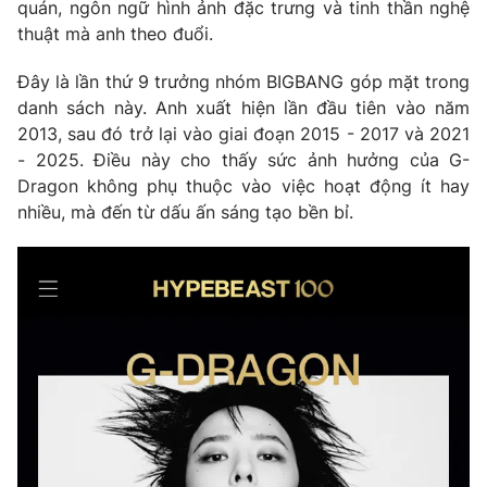
quán, ngôn ngữ hình ảnh đặc trưng và tinh thần nghệ
thuật mà anh theo đuổi.
Photo
Infographic
Đây là lần thứ 9 trưởng nhóm BIGBANG góp mặt trong
Video
Shorts video
danh sách này. Anh xuất hiện lần đầu tiên vào năm
2013, sau đó trở lại vào giai đoạn 2015 - 2017 và 2021
- 2025. Điều này cho thấy sức ảnh hưởng của G-
VTV Money
VTV Thể thao
Dragon không phụ thuộc vào việc hoạt động ít hay
nhiều, mà đến từ dấu ấn sáng tạo bền bỉ.
VTV Sức khoẻ
Bất động sản
Thị trường 24h
Tấm lòng Việt
VTV4
Vươn mình bằng AI
VTV9
VTV8
Liên hệ tòa soạn
English