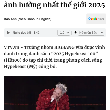
Chính trị
ảnh hưởng nhất thế giới 2025
Truyền hình
Văn hóa - Giải trí
Xã hội
Y tế
Bảo Anh (theo Chosun English)
Đời sống
Pháp luật
Công nghệ
Nghe đọc bài
1:42
Giáo dục
Y tế
VTV.vn - Trưởng nhóm BIGBANG vừa được vinh
danh trong danh sách “2025 Hypebeast 100”
Thế giới
(HB100) do tạp chí thời trang phong cách sống
Hypebeast (Mỹ) công bố.
Tin tức
Kinh tế
Thế giới đó đây
Tài chính
Dữ liệu và đời sống
Câu chuyện quốc tế
Thị trường
Truyền hình
Góc doanh nghiệp