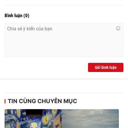
Bình luận
(
0
)
Gửi bình luận
TIN CÙNG CHUYÊN MỤC