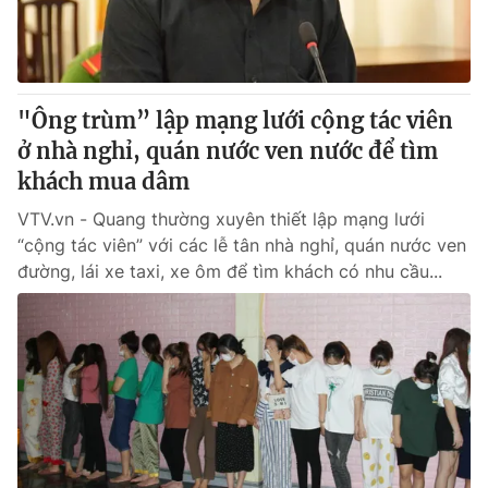
Thị trường 24h
Tấm lòng Việt
VTV4
Vươn mình bằng AI
"Ông trùm” lập mạng lưới cộng tác viên
VTV9
VTV8
ở nhà nghỉ, quán nước ven nước để tìm
khách mua dâm
Liên hệ tòa soạn
English
VTV.vn - Quang thường xuyên thiết lập mạng lưới
“cộng tác viên” với các lễ tân nhà nghỉ, quán nước ven
đường, lái xe taxi, xe ôm để tìm khách có nhu cầu...
THỜI BÁO VTV
Theo dõi báo trên
Cơ quan chủ quản:
Đài Truyền hình Việt Nam
Cơ quan báo chí:
Thời báo VTV