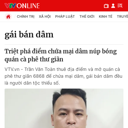
CHÍNH TRỊ
XÃ HỘI
PHÁP LUẬT
THẾ GIỚI
KINH TẾ
TRUYỀ
gái bán dâm
Chuyên mục
Triệt phá điểm chứa mại dâm núp bóng
Chính trị
quán cà phê thư giãn
VTV.vn - Trần Văn Toàn thuê địa điểm và mở quán cà
Xã hội
phê thư giãn 6868 để chứa mại dâm, gái bán dâm đều
là người dân tộc thiểu số.
Pháp luật
Y tế
Thế giới