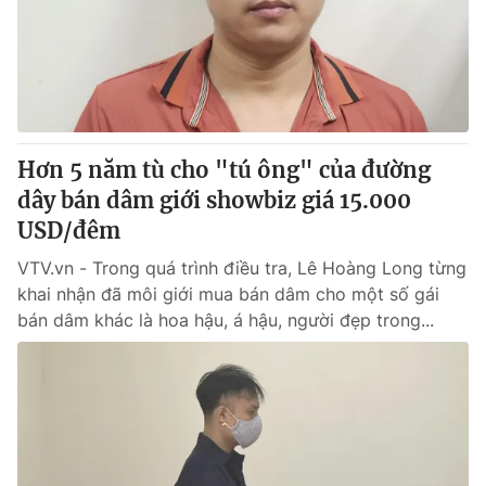
Tin tức
Kinh tế
Thế giới đó đây
Tài chính
Dữ liệu và đời sống
Câu chuyện quốc tế
Thị trường
Hơn 5 năm tù cho "tú ông" của đường
Truyền hình
Góc doanh nghiệp
dây bán dâm giới showbiz giá 15.000
Phim VTV
USD/đêm
Giải trí
Hậu trường
VTV.vn - Trong quá trình điều tra, Lê Hoàng Long từng
Điện ảnh
khai nhận đã môi giới mua bán dâm cho một số gái
Đời sống
Nhân vật
bán dâm khác là hoa hậu, á hậu, người đẹp trong...
Âm nhạc
Du lịch
Khán giả
Giáo dục
Sao
Làm đẹp
Giải sao mai
Tuyển sinh
Công nghệ
Chất lượng cuộc sống
Học trực tuyến
Hitech Công nghệ tương lai