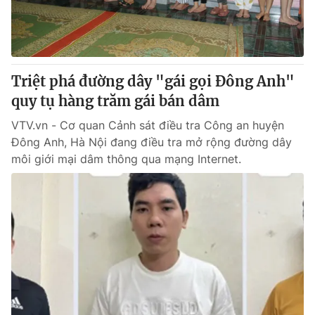
Giấy phép hoạt động báo in và báo điện tử số 483/GP-BTTTT
cấp ngày 29/12/2023
Tổng Biên tập:
Vũ Thanh Thủy
Phó Tổng Biên tập:
Nguyễn Thị Mỹ Hạnh, Phạm Quốc Thắng,
Triệt phá đường dây "gái gọi Đông Anh"
Nguyễn Trọng Ninh
Tổng đài VTV:
quy tụ hàng trăm gái bán dâm
024.38 355 931 - 024.38 355 932
Ðiện thoại Thời báo VTV:
024.66 897 897
VTV.vn - Cơ quan Cảnh sát điều tra Công an huyện
Email:
toasoan@vtv.vn
Đông Anh, Hà Nội đang điều tra mở rộng đường dây
Liên hệ quảng cáo:
024-7300.7108
môi giới mại dâm thông qua mạng Internet.