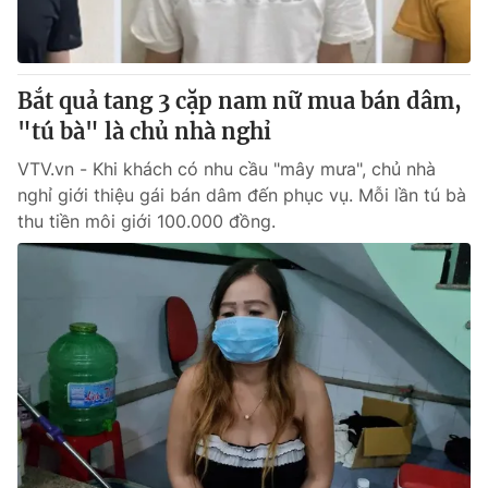
® Cấm sao chép dưới mọi hình thức nếu không có sự chấp
thuận bằng văn bản. Ghi rõ nguồn VTV.vn khi phát hành lại
Bắt quả tang 3 cặp nam nữ mua bán dâm,
thông tin từ website này.
"tú bà" là chủ nhà nghỉ
VTV.vn - Khi khách có nhu cầu "mây mưa", chủ nhà
nghỉ giới thiệu gái bán dâm đến phục vụ. Mỗi lần tú bà
thu tiền môi giới 100.000 đồng.