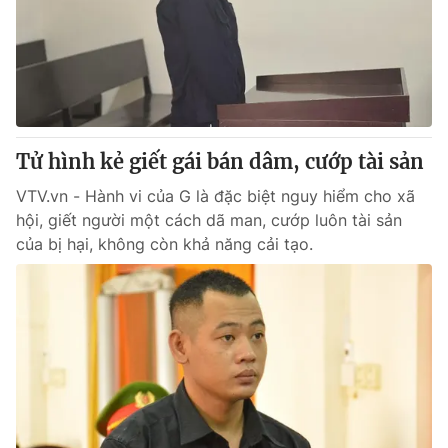
Giao lưu trực tuyến
Sản phẩm
Lịch phát sóng
Thị trường
Tư vấn
Chuyên mục khác
Tử hình kẻ giết gái bán dâm, cướp tài sản
Emagazine
Podcast
VTV.vn - Hành vi của G là đặc biệt nguy hiểm cho xã
hội, giết người một cách dã man, cướp luôn tài sản
Photo
Infographic
của bị hại, không còn khả năng cải tạo.
Video
Shorts video
VTV Money
VTV Thể thao
VTV Sức khoẻ
Bất động sản