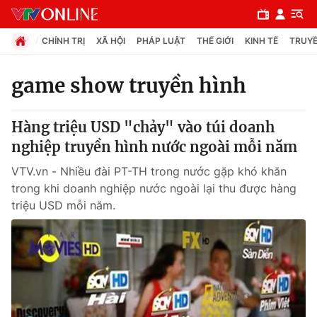
CHÍNH TRỊ
XÃ HỘI
PHÁP LUẬT
THẾ GIỚI
KINH TẾ
TRUYỀ
game show truyền hình
Chuyên mục
Hàng triệu USD "chảy" vào túi doanh
Chính trị
nghiệp truyền hình nước ngoài mỗi năm
VTV.vn - Nhiều đài PT-TH trong nước gặp khó khăn
Xã hội
trong khi doanh nghiệp nước ngoài lại thu được hàng
triệu USD mỗi năm.
Pháp luật
Y tế
Thế giới