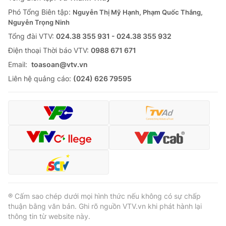
Thị trường 24h
Tấm lòng Việt
Phó Tổng Biên tập:
Nguyễn Thị Mỹ Hạnh, Phạm Quốc Thắng,
Nguyễn Trọng Ninh
VTV4
Vươn mình bằng AI
Tổng đài VTV:
024.38 355 931 - 024.38 355 932
Ðiện thoại Thời báo VTV:
0988 671 671
VTV9
VTV8
Email:
toasoan@vtv.vn
Liên hệ quảng cáo:
(024) 626 79595
Liên hệ tòa soạn
English
THỜI BÁO VTV
Theo dõi báo trên
® Cấm sao chép dưới mọi hình thức nếu không có sự chấp
thuận bằng văn bản. Ghi rõ nguồn VTV.vn khi phát hành lại
thông tin từ website này.
Cơ quan chủ quản:
Đài Truyền hình Việt Nam