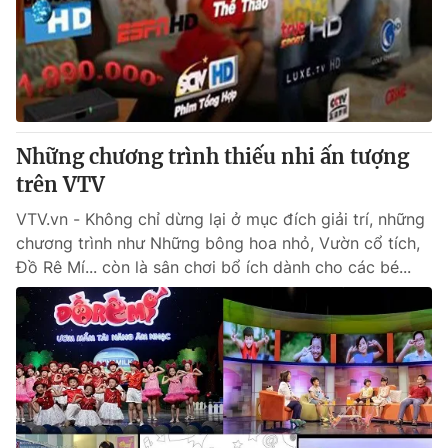
Tin tức
Kinh tế
Thế giới đó đây
Tài chính
Dữ liệu và đời sống
Câu chuyện quốc tế
Thị trường
Những chương trình thiếu nhi ấn tượng
Truyền hình
Góc doanh nghiệp
trên VTV
Phim VTV
Giải trí
VTV.vn - Không chỉ dừng lại ở mục đích giải trí, những
Hậu trường
chương trình như Những bông hoa nhỏ, Vườn cổ tích,
Điện ảnh
Đồ Rê Mí... còn là sân chơi bổ ích dành cho các bé...
Đời sống
Nhân vật
Âm nhạc
Du lịch
Khán giả
Giáo dục
Sao
Làm đẹp
Giải sao mai
Tuyển sinh
Công nghệ
Chất lượng cuộc sống
Học trực tuyến
Hitech Công nghệ tương lai