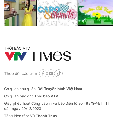
Giao lưu trực tuyến
Sản phẩm
Lịch phát sóng
Thị trường
Tư vấn
Chuyên mục khác
Emagazine
Podcast
THỜI BÁO VTV
Photo
Infographic
Theo dõi báo trên
Video
Shorts video
Cơ quan chủ quản:
Đài Truyền hình Việt Nam
VTV Money
VTV Thể thao
Cơ quan báo chí:
Thời báo VTV
Giấy phép hoạt động báo in và báo điện tử số 483/GP-BTTTT
VTV Sức khoẻ
Bất động sản
cấp ngày 29/12/2023
Tổng Biên tập:
Vũ Thanh Thủy