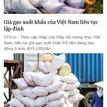
® Cấm sao chép dưới mọi hình thức nếu không có sự chấp
thuận bằng văn bản. Ghi rõ nguồn VTV.vn khi phát hành lại
Giá gạo xuất khẩu của Việt Nam liên tục
thông tin từ website này.
lập đỉnh
VTV.vn - Theo cập nhập của Hiệp hội lương thực Việt
Nam, hiện tại giá gạo xuất khẩu 5% tấm đang dao
động ở mức 653 USD/tấn.