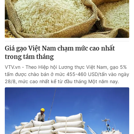
Giao lưu trực tuyến
Sản phẩm
Lịch phát sóng
Thị trường
Tư vấn
Chuyên mục khác
Giá gạo Việt Nam chạm mức cao nhất
Emagazine
Podcast
trong tám tháng
VTV.vn - Theo Hiệp hội Lương thực Việt Nam, gạo 5%
Photo
Infographic
tấm được chào bán ở mức 455-460 USD/tấn vào ngày
28/8, mức cao nhất kể từ đầu tháng Một năm nay.
Video
Shorts video
VTV Money
VTV Thể thao
VTV Sức khoẻ
Bất động sản