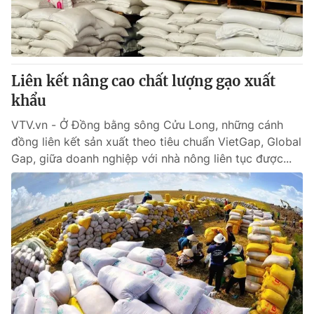
Giấy phép hoạt động báo in và báo điện tử số 483/GP-BTTTT
cấp ngày 29/12/2023
Tổng Biên tập:
Vũ Thanh Thủy
Phó Tổng Biên tập:
Nguyễn Thị Mỹ Hạnh, Phạm Quốc Thắng,
Liên kết nâng cao chất lượng gạo xuất
Nguyễn Trọng Ninh
Tổng đài VTV:
khẩu
024.38 355 931 - 024.38 355 932
Ðiện thoại Thời báo VTV:
024.66 897 897
VTV.vn - Ở Đồng bằng sông Cửu Long, những cánh
Email:
toasoan@vtv.vn
đồng liên kết sản xuất theo tiêu chuẩn VietGap, Global
Liên hệ quảng cáo:
024-7300.7108
Gap, giữa doanh nghiệp với nhà nông liên tục được...