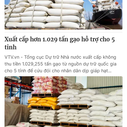
Thị trường 24h
Tấm lòng Việt
VTV4
Vươn mình bằng AI
VTV9
VTV8
Xuất cấp hơn 1.029 tấn gạo hỗ trợ cho 5
tỉnh
Liên hệ tòa soạn
English
VTV.vn - Tổng cục Dự trữ Nhà nước xuất cấp không
thu tiền 1.029,255 tấn gạo từ nguồn dự trữ quốc gia
cho 5 tỉnh để cứu đói cho nhân dân dịp giáp hạt...
THỜI BÁO VTV
Theo dõi báo trên
Cơ quan chủ quản:
Đài Truyền hình Việt Nam
Cơ quan báo chí:
Thời báo VTV