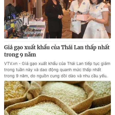
Tin tức
Kinh tế
Thế giới đó đây
Tài chính
Dữ liệu và đời sống
Câu chuyện quốc tế
Thị trường
Truyền hình
Góc doanh nghiệp
Giá gạo xuất khẩu của Thái Lan thấp nhất
Phim VTV
trong 9 năm
Giải trí
Hậu trường
VTV.vn - Giá gạo xuất khẩu của Thái Lan tiếp tục giảm
Điện ảnh
trong tuần này và dao động quanh mức thấp nhất
Đời sống
Nhân vật
trong 9 năm, do nguồn cung dồi dào và nhu cầu yếu.
Âm nhạc
Du lịch
Khán giả
Giáo dục
Sao
Làm đẹp
Giải sao mai
Tuyển sinh
Công nghệ
Chất lượng cuộc sống
Học trực tuyến
Hitech Công nghệ tương lai