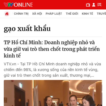
CHÍNH TRỊ
XÃ HỘI
PHÁP LUẬT
THẾ GIỚI
KINH TẾ
TRUYỀ
gạo xuất khẩu
Chuyên mục
TP Hồ Chí Minh: Doanh nghiệp nhỏ và
Chính trị
vừa giữ vai trò then chốt trong phát triển
kinh tế
Xã hội
VTV.vn - Tại TP Hồ Chí Minh doanh nghiệp nhỏ và vừa
chiếm đến 98%, là xương sống của nền kinh tế vùng,
Pháp luật
giữ vai trò then chốt trong sản xuất, thương mại,...
Y tế
Thế giới