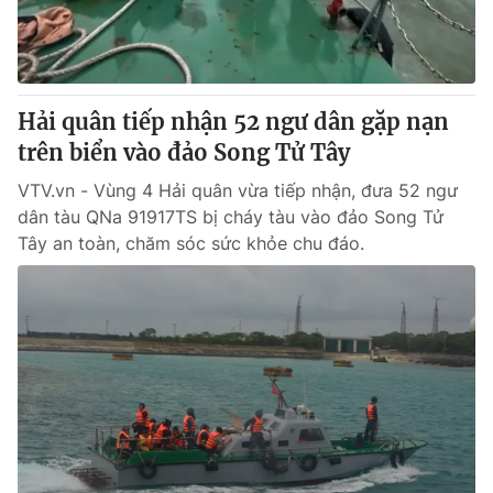
Thị trường 24h
Tấm lòng Việt
VTV4
Vươn mình bằng AI
Hải quân tiếp nhận 52 ngư dân gặp nạn
VTV9
VTV8
trên biển vào đảo Song Tử Tây
VTV.vn - Vùng 4 Hải quân vừa tiếp nhận, đưa 52 ngư
Liên hệ tòa soạn
English
dân tàu QNa 91917TS bị cháy tàu vào đảo Song Tử
Tây an toàn, chăm sóc sức khỏe chu đáo.
THỜI BÁO VTV
Theo dõi báo trên
Cơ quan chủ quản:
Đài Truyền hình Việt Nam
Cơ quan báo chí:
Thời báo VTV