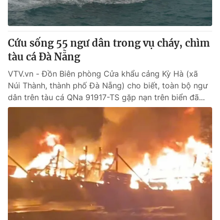
Giấy phép hoạt động báo in và báo điện tử số 483/GP-BTTTT
cấp ngày 29/12/2023
Tổng Biên tập:
Vũ Thanh Thủy
Cứu sống 55 ngư dân trong vụ cháy, chìm
Phó Tổng Biên tập:
Nguyễn Thị Mỹ Hạnh, Phạm Quốc Thắng,
tàu cá Đà Nẵng
Nguyễn Trọng Ninh
Tổng đài VTV:
024.38 355 931 - 024.38 355 932
VTV.vn - Đồn Biên phòng Cửa khẩu cảng Kỳ Hà (xã
Ðiện thoại Thời báo VTV:
024.66 897 897
Núi Thành, thành phố Đà Nẵng) cho biết, toàn bộ ngư
Email:
toasoan@vtv.vn
dân trên tàu cá QNa 91917-TS gặp nạn trên biển đã...
Liên hệ quảng cáo:
024-7300.7108