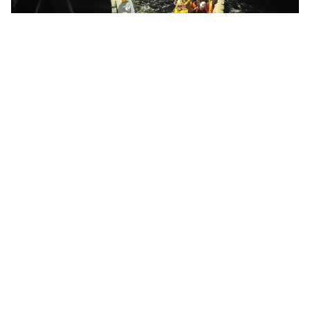
Tin mới
Video
Live
Emagazine
Trang chủ
Cảnh sát biển kịp thời cấp cứu ngư dân
gặp nạn trên biển
VTV.vn - Ngày 27/10, Bộ Tư lệnh Vùng Cảnh sát biển 4
cho biết đơn vị vừa điều động lực lượng, phương tiện
cấp cứu 1 ngư dân gặp nạn trên biển để đưa về bờ...