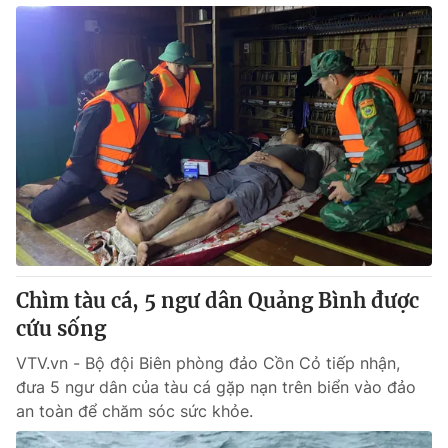
Chìm tàu cá, 5 ngư dân Quảng Bình được
cứu sống
VTV.vn - Bộ đội Biên phòng đảo Cồn Cỏ tiếp nhận,
đưa 5 ngư dân của tàu cá gặp nạn trên biển vào đảo
an toàn để chăm sóc sức khỏe.