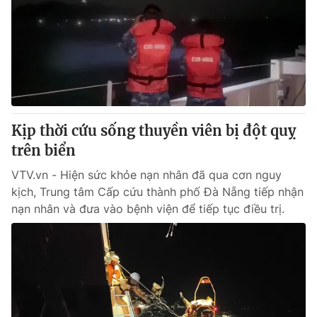
Kịp thời cứu sống thuyền viên bị đột quỵ
trên biển
VTV.vn - Hiện sức khỏe nạn nhân đã qua cơn nguy
kịch, Trung tâm Cấp cứu thành phố Đà Nẵng tiếp nhận
nạn nhân và đưa vào bệnh viện để tiếp tục điều trị.