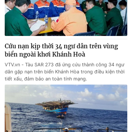
Tin tức
Kinh tế
Thế giới đó đây
Tài chính
Dữ liệu và đời sống
Câu chuyện quốc tế
Thị trường
Cứu nạn kịp thời 34 ngư dân trên vùng
Truyền hình
Góc doanh nghiệp
biển ngoài khơi Khánh Hoà
Phim VTV
Giải trí
VTV.vn - Tàu SAR 273 đã ứng cứu thành công 34 ngư
Hậu trường
dân gặp nạn trên biển Khánh Hòa trong điều kiện thời
Điện ảnh
tiết xấu, đảm bảo an toàn tính mạng.
Đời sống
Nhân vật
Âm nhạc
Du lịch
Khán giả
Giáo dục
Sao
Làm đẹp
Giải sao mai
Tuyển sinh
Công nghệ
Chất lượng cuộc sống
Học trực tuyến
Hitech Công nghệ tương lai