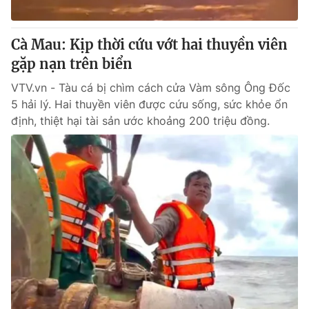
® Cấm sao chép dưới mọi hình thức nếu không có sự chấp
Cà Mau: Kịp thời cứu vớt hai thuyền viên
thuận bằng văn bản. Ghi rõ nguồn VTV.vn khi phát hành lại
gặp nạn trên biển
thông tin từ website này.
VTV.vn - Tàu cá bị chìm cách cửa Vàm sông Ông Đốc
5 hải lý. Hai thuyền viên được cứu sống, sức khỏe ổn
định, thiệt hại tài sản ước khoảng 200 triệu đồng.