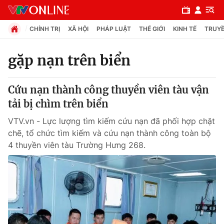
CHÍNH TRỊ
XÃ HỘI
PHÁP LUẬT
THẾ GIỚI
KINH TẾ
TRUYỀ
gặp nạn trên biển
Chuyên mục
Cứu nạn thành công thuyền viên tàu vận
Chính trị
tải bị chìm trên biển
VTV.vn - Lực lượng tìm kiếm cứu nạn đã phối hợp chặt
Xã hội
chẽ, tổ chức tìm kiếm và cứu nạn thành công toàn bộ
4 thuyền viên tàu Trường Hưng 268.
Pháp luật
Y tế
Thế giới