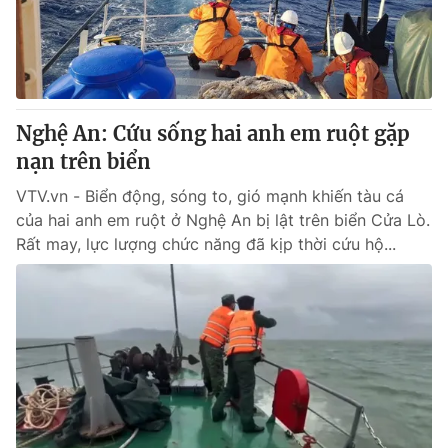
Giao lưu trực tuyến
Sản phẩm
Lịch phát sóng
Thị trường
Tư vấn
Nghệ An: Cứu sống hai anh em ruột gặp
Chuyên mục khác
nạn trên biển
Emagazine
Podcast
VTV.vn - Biển động, sóng to, gió mạnh khiến tàu cá
của hai anh em ruột ở Nghệ An bị lật trên biển Cửa Lò.
Photo
Infographic
Rất may, lực lượng chức năng đã kịp thời cứu hộ...
Video
Shorts video
VTV Money
VTV Thể thao
VTV Sức khoẻ
Bất động sản