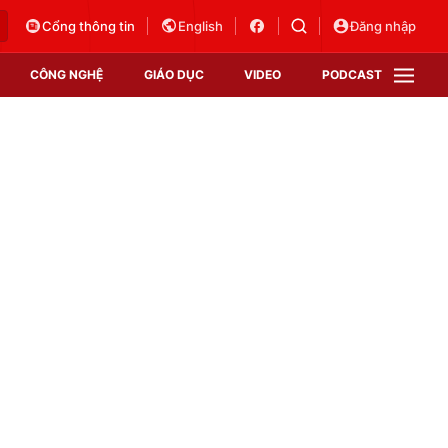
Cổng thông tin
English
Đăng nhập
CÔNG NGHỆ
GIÁO DỤC
VIDEO
PODCAST
VTV Money
VTV Thể thao
VTV Sức khoẻ
Bất động sản
Thị trường 24h
Tấm lòng Việt
Vươn mình bằng AI
VTV4
VTV8
VTV9
Lịch phát sóng
Giao lưu trực tuyến
Sự kiện