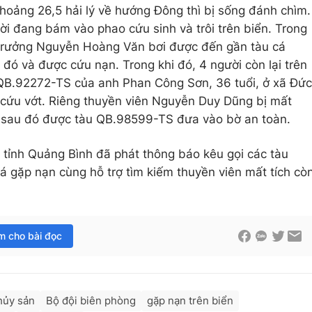
hoảng 26,5 hải lý về hướng Đông thì bị sống đánh chìm.
ời đang bám vào phao cứu sinh và trôi trên biển. Trong
n trưởng Nguyễn Hoàng Văn bơi được đến gần tàu cá
ó và được cứu nạn. Trong khi đó, 4 người còn lại trên
QB.92272-TS của anh Phan Công Sơn, 36 tuổi, ở xã Đức
 cứu vớt. Riêng thuyền viên Nguyễn Duy Dũng bị mất
 sau đó được tàu QB.98599-TS đưa vào bờ an toàn.
 tỉnh Quảng Bình đã phát thông báo kêu gọi các tàu
á gặp nạn cùng hỗ trợ tìm kiếm thuyền viên mất tích cò
im cho bài đọc
thủy sản
Bộ đội biên phòng
gặp nạn trên biển