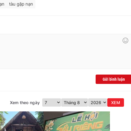
nạn
tàu gặp nạn
Gửi bình luận
Xem theo ngày
XEM