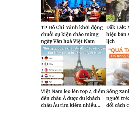
TP Hồ Chí Minh khởi động
Đắk Lắk:
chuỗi sự kiện chào mừng
hiệu bản 
ngày Văn hoá Việt Nam
lịch
Việt Nam leo lên top 4 điểm
Sống xanh
đến châu Á được du khách
người trẻ
châu Âu tìm kiếm nhiều...
đổi cách 