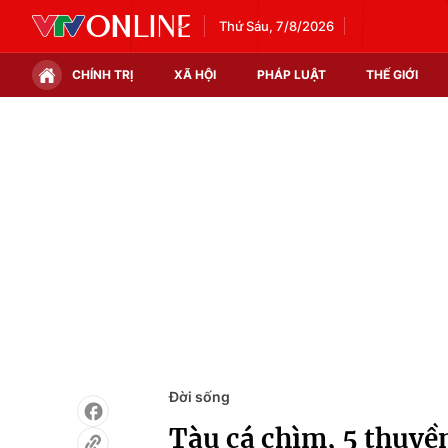
Thứ Sáu, 7/8/2026
CHÍNH TRỊ
XÃ HỘI
PHÁP LUẬT
THẾ GIỚI
Chính trị
Xã hội
Thế giới
Kinh tế
Tin tức
Tài chính
Thế giới đó đây
Thị trường
Câu chuyện quốc tế
Góc doanh nghiệp
Dữ liệu và đời sống
Đời sống
Tàu cá chìm, 5 thuyề