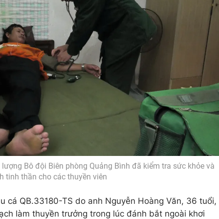
c lượng Bô đội Biên phòng Quảng Bình đã kiểm tra sức khỏe và
h tinh thần cho các thuyền viên
 tàu cá QB.33180-TS do anh Nguyễn Hoàng Văn, 36 tuổi,
ch làm thuyền trưởng trong lúc đánh bắt ngoài khơi