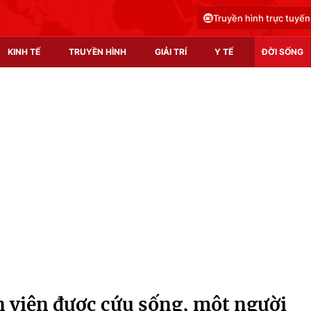
Truyền hình trực tuyến
KINH TẾ
TRUYỀN HÌNH
GIẢI TRÍ
Y TẾ
ĐỜI SỐNG
Pháp luật
Y tế
Truyền hình
Multimedia
Phim VTV
Video
Hậu trường
Shorts video
Nhân vật
Podcast
Khán giả
EMagazine
Giải sao mai
Photo
n viên được cứu sống, một người
Infographic