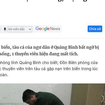
Góc ảnh
Giáo dục
Công nghệ
Chia sẻ
Tuyển sinh
Hitech Công ng
Học trực tuyến
Sản phẩm
 biển, tàu cá của ngư dân ở Quảng Bình bất ngờ bị
g
Thị trường
sống, 1 thuyền viên hiện đang mất tích.
Tư vấn
phòng tỉnh Quảng Bình cho biết, Đồn Biên phòng cửa
thuyền viên trên tàu cá gặp nạn trên biển trong lúc
toàn.