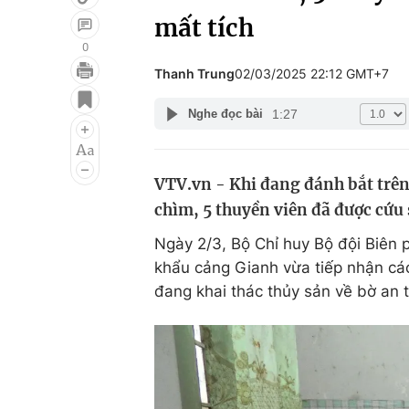
mất tích
0
Thanh Trung
02/03/2025 22:12 GMT+7
Giải trí
Đời sống
1:27
Nghe đọc bài
Điện ảnh
Du lịch
Âm nhạc
Làm đẹp
VTV.vn - Khi đang đánh bắt trên
Sao
Chất lượng cuộc sốn
chìm, 5 thuyền viên đã được cứu 
Ngày 2/3, Bộ Chỉ huy Bộ đội Biên 
khẩu cảng Gianh vừa tiếp nhận các 
đang khai thác thủy sản về bờ an 