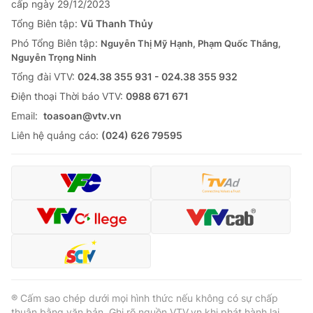
cấp ngày 29/12/2023
Thị trường 24h
Tấm lòng Việt
Tổng Biên tập:
Vũ Thanh Thủy
Phó Tổng Biên tập:
Nguyễn Thị Mỹ Hạnh, Phạm Quốc Thắng,
VTV4
Vươn mình bằng AI
Nguyễn Trọng Ninh
Tổng đài VTV:
024.38 355 931 - 024.38 355 932
VTV9
VTV8
Ðiện thoại Thời báo VTV:
0988 671 671
Email:
toasoan@vtv.vn
Liên hệ tòa soạn
English
Liên hệ quảng cáo:
(024) 626 79595
THỜI BÁO VTV
Theo dõi báo trên
® Cấm sao chép dưới mọi hình thức nếu không có sự chấp
Cơ quan chủ quản:
Đài Truyền hình Việt Nam
thuận bằng văn bản. Ghi rõ nguồn VTV.vn khi phát hành lại