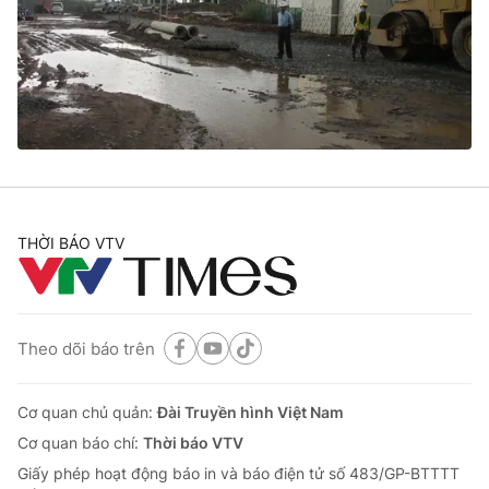
Giao lưu trực tuyến
Sản phẩm
Lịch phát sóng
Thị trường
Tư vấn
Chuyên mục khác
Emagazine
Podcast
THỜI BÁO VTV
Photo
Infographic
Video
Shorts video
Theo dõi báo trên
VTV Money
VTV Thể thao
Cơ quan chủ quản:
Đài Truyền hình Việt Nam
VTV Sức khoẻ
Bất động sản
Cơ quan báo chí:
Thời báo VTV
Giấy phép hoạt động báo in và báo điện tử số 483/GP-BTTTT