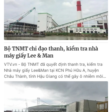
Tin tức
Kinh tế
Thế giới đó đây
Tài chính
Dữ liệu và đời sống
Câu chuyện quốc tế
Thị trường
Truyền hình
Góc doanh nghiệp
Bộ TNMT chỉ đạo thanh, kiểm tra nhà
Phim VTV
Giải trí
máy giấy Lee & Man
Hậu trường
Điện ảnh
VTV.vn - Bộ TNMT đã quyết định thanh tra, kiểm tra
Đời sống
Nhân vật
Nhà máy giấy Lee&Man tại KCN Phú Hữu A, huyện
Âm nhạc
Châu Thành, tỉnh Hậu Giang có thể gây ô nhiễm môi...
Du lịch
Khán giả
Giáo dục
Sao
Làm đẹp
Giải sao mai
Tuyển sinh
Công nghệ
Chất lượng cuộc sống
Học trực tuyến
Hitech Công nghệ tương lai