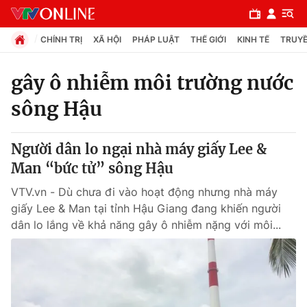
CHÍNH TRỊ
XÃ HỘI
PHÁP LUẬT
THẾ GIỚI
KINH TẾ
TRUYỀ
gây ô nhiễm môi trường nước
sông Hậu
Chuyên mục
Chính trị
Người dân lo ngại nhà máy giấy Lee &
Man “bức tử” sông Hậu
Xã hội
VTV.vn - Dù chưa đi vào hoạt động nhưng nhà máy
giấy Lee & Man tại tỉnh Hậu Giang đang khiến người
Pháp luật
dân lo lắng về khả năng gây ô nhiễm nặng với môi...
Y tế
Thế giới