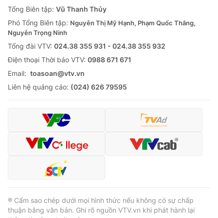
Giao lưu trực tuyến
Tổng Biên tập:
Vũ Thanh Thủy
Sản phẩm
Phó Tổng Biên tập:
Nguyễn Thị Mỹ Hạnh, Phạm Quốc Thắng,
Lịch phát sóng
Thị trường
Nguyễn Trọng Ninh
Tổng đài VTV:
024.38 355 931 - 024.38 355 932
Tư vấn
Ðiện thoại Thời báo VTV:
0988 671 671
Chuyên mục khác
Email:
toasoan@vtv.vn
Emagazine
Podcast
Liên hệ quảng cáo:
(024) 626 79595
Photo
Infographic
Video
Shorts video
VTV Money
VTV Thể thao
VTV Sức khoẻ
Bất động sản
® Cấm sao chép dưới mọi hình thức nếu không có sự chấp
thuận bằng văn bản. Ghi rõ nguồn VTV.vn khi phát hành lại