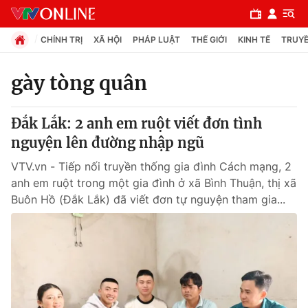
CHÍNH TRỊ
XÃ HỘI
PHÁP LUẬT
THẾ GIỚI
KINH TẾ
TRUYỀ
gày tòng quân
Chuyên mục
Đắk Lắk: 2 anh em ruột viết đơn tình
Chính trị
nguyện lên đường nhập ngũ
VTV.vn - Tiếp nối truyền thống gia đình Cách mạng, 2
Xã hội
anh em ruột trong một gia đình ở xã Bình Thuận, thị xã
Buôn Hồ (Đắk Lắk) đã viết đơn tự nguyện tham gia...
Pháp luật
Y tế
Thế giới