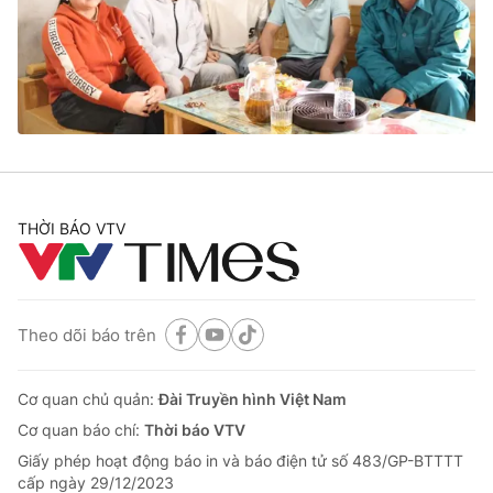
Tin tức
Kinh tế
Thế giới đó đây
Tài chính
Dữ liệu và đời sống
Câu chuyện quốc tế
Thị trường
Truyền hình
Góc doanh nghiệp
Phim VTV
THỜI BÁO VTV
Giải trí
Hậu trường
Điện ảnh
Đời sống
Nhân vật
Âm nhạc
Theo dõi báo trên
Du lịch
Khán giả
Giáo dục
Sao
Làm đẹp
Giải sao mai
Cơ quan chủ quản:
Đài Truyền hình Việt Nam
Tuyển sinh
Công nghệ
Cơ quan báo chí:
Thời báo VTV
Chất lượng cuộc sống
Học trực tuyến
Giấy phép hoạt động báo in và báo điện tử số 483/GP-BTTTT
Hitech Công nghệ tương lai
cấp ngày 29/12/2023