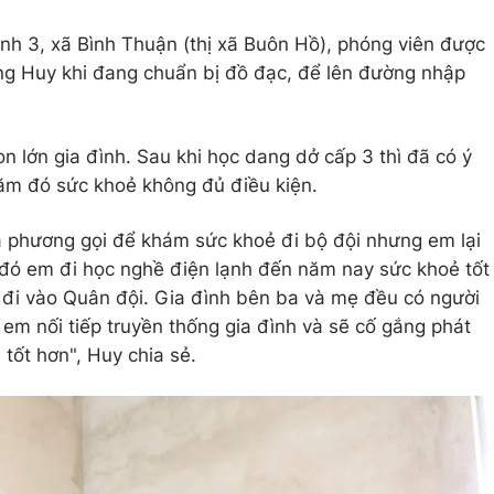
ành 3, xã Bình Thuận (thị xã Buôn Hồ), phóng viên được
g Huy khi đang chuẩn bị đồ đạc, để lên đường nhập
n lớn gia đình. Sau khi học dang dở cấp 3 thì đã có ý
ăm đó sức khoẻ không đủ điều kiện.
a phương gọi để khám sức khoẻ đi bộ đội nhưng em lại
 đó em đi học nghề điện lạnh đến năm nay sức khoẻ tốt
đi vào Quân đội. Gia đình bên ba và mẹ đều có người
 em nối tiếp truyền thống gia đình và sẽ cố gắng phát
 tốt hơn", Huy chia sẻ.