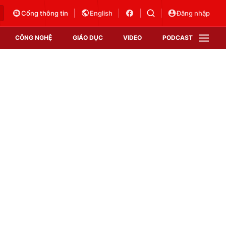
Cổng thông tin
English
Đăng nhập
CÔNG NGHỆ
GIÁO DỤC
VIDEO
PODCAST
VTV Money
VTV Thể thao
VTV Sức khoẻ
Bất động sản
Thị trường 24h
Tấm lòng Việt
Vươn mình bằng AI
VTV4
VTV8
VTV9
Lịch phát sóng
Giao lưu trực tuyến
Sự kiện