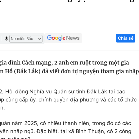
Góc ảnh
Giáo dục
Công nghệ
Chia sẻ
Tuyển sinh
Hitech Công ng
Học trực tuyến
Sản phẩm
gia đình Cách mạng, 2 anh em ruột trong một gia
g
Thị trường
ôn Hồ (Đắk Lắk) đã viết đơn tự nguyện tham gia nhập
Tư vấn
, Hội đồng Nghĩa vụ Quân sự tỉnh Đắk Lắk tại các
hợp cùng cấp ủy, chính quyền địa phương và các tổ chức
n.
 quân năm 2025, có nhiều thanh niên, trong đó có các
uyện nhập ngũ. Đặc biệt, tại xã Bình Thuận, có 2 công