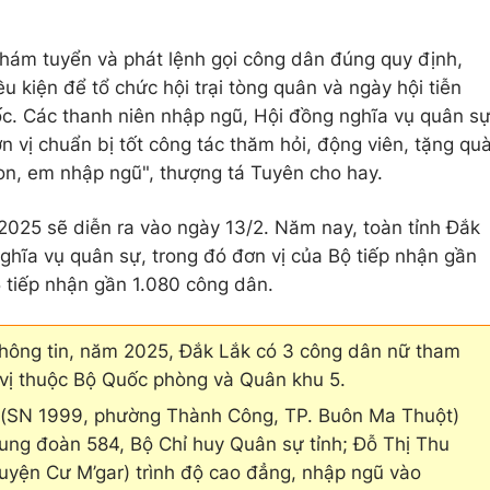
khám tuyển và phát lệnh gọi công dân đúng quy định,
u kiện để tổ chức hội trại tòng quân và ngày hội tiễn
c. Các thanh niên nhập ngũ, Hội đồng nghĩa vụ quân s
n vị chuẩn bị tốt công tác thăm hỏi, động viên, tặng qu
on, em nhập ngũ", thượng tá Tuyên cho hay.
2025 sẽ diễn ra vào ngày 13/2. Năm nay, toàn tỉnh Đắk
ghĩa vụ quân sự, trong đó đơn vị của Bộ tiếp nhận gần
 tiếp nhận gần 1.080 công dân.
thông tin, năm 2025, Đắk Lắk có 3 công dân nữ tham
 vị thuộc Bộ Quốc phòng và Quân khu 5.
 (SN 1999, phường Thành Công, TP. Buôn Ma Thuột)
rung đoàn 584, Bộ Chỉ huy Quân sự tỉnh; Đỗ Thị Thu
uyện Cư M’gar) trình độ cao đẳng, nhập ngũ vào