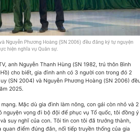
và Nguyễn Phương Hoàng (SN 2006) đều đăng ký tự nguyện
hực hiện nghĩa vụ Quân sự.
VTV, anh Nguyễn Thanh Hùng (SN 1982, trú thôn Bình
Hồ) cho biết, gia đình anh có 3 người con trong đó 2
 Huy (SN 2004) và Nguyễn Phương Hoàng (SN 2006) đề
 năm 2025.
h mạng. Mặc dù gia đình làm nông, con gái còn nhỏ và 2
có nguyện vọng đi bộ đội để phục vụ Tổ quốc, tôi đồng ý
 và suy nghĩ của con. Tôi tin con tôi đã trưởng thành,
à quan điểm đúng đắn, nối tiếp truyền thống của gia