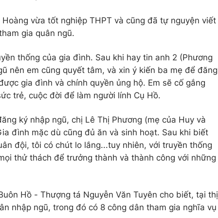
 Hoàng vừa tốt nghiệp THPT và cũng đã tự nguyện viết
tham gia quân ngũ.
yền thống của gia đình. Sau khi hay tin anh 2 (Phương
gũ nên em cũng quyết tâm, và xin ý kiến ba mẹ để đăng
được gia đình và chính quyền ủng hộ. Em sẽ cố gắng
c trẻ, cuộc đời để làm người lính Cụ Hồ.
 đăng ký nhập ngũ, chị Lê Thị Phương (mẹ của Huy và
ia đình mặc dù cũng đủ ăn và sinh hoạt. Sau khi biết
 đội, tôi có chút lo lắng...tuy nhiên, với truyền thống
a mọi thử thách để trưởng thành và thành công với những
Buôn Hồ - Thượng tá Nguyễn Văn Tuyên cho biết, tại thị
ân nhập ngũ, trong đó có 8 công dân tham gia nghĩa vụ