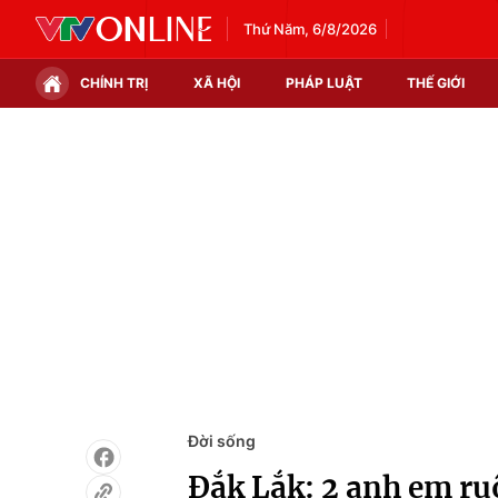
Thứ Năm, 6/8/2026
CHÍNH TRỊ
XÃ HỘI
PHÁP LUẬT
THẾ GIỚI
Chính trị
Xã hội
Thế giới
Kinh tế
Tin tức
Tài chính
Thế giới đó đây
Thị trường
Câu chuyện quốc tế
Góc doanh nghiệp
Dữ liệu và đời sống
Đời sống
Đắk Lắk: 2 anh em ru