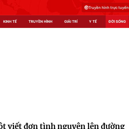
Truyền hình trực tuyến
KINH TẾ
TRUYỀN HÌNH
GIẢI TRÍ
Y TẾ
ĐỜI SỐNG
Pháp luật
Y tế
Truyền hình
Multimedia
Phim VTV
Video
Hậu trường
Shorts video
Nhân vật
Podcast
Khán giả
EMagazine
Giải sao mai
Photo
ột viết đơn tình nguyện lên đường
Infographic