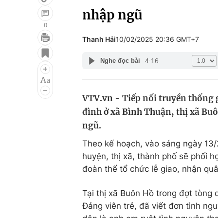
nhập ngũ
0
Thanh Hải
10/02/2025 20:36 GMT+7
Giải trí
Đời sống
4:16
Nghe đọc bài
Điện ảnh
Du lịch
Âm nhạc
Làm đẹp
VTV.vn - Tiếp nối truyền thống 
Sao
Chất lượng cuộc sốn
đình ở xã Bình Thuận, thị xã Bu
ngũ.
Theo kế hoạch, vào sáng ngày 13/2
huyện, thị xã, thành phố sẽ phối 
đoàn thể tổ chức lễ giao, nhận quâ
Tại thị xã Buôn Hồ trong đợt tòng
Đảng viên trẻ, đã viết đơn tình ng