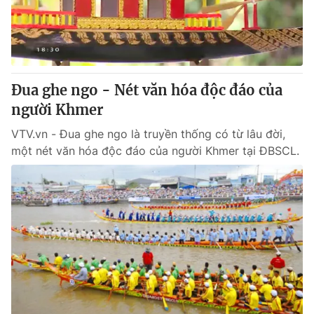
Tin tức
Kinh tế
Thế giới đó đây
Tài chính
Dữ liệu và đời sống
Câu chuyện quốc tế
Thị trường
Đua ghe ngo - Nét văn hóa độc đáo của
người Khmer
Truyền hình
Góc doanh nghiệp
VTV.vn - Đua ghe ngo là truyền thống có từ lâu đời,
Phim VTV
Giải trí
một nét văn hóa độc đáo của người Khmer tại ĐBSCL.
Hậu trường
Điện ảnh
Đời sống
Nhân vật
Âm nhạc
Du lịch
Khán giả
Giáo dục
Sao
Làm đẹp
Giải sao mai
Tuyển sinh
Công nghệ
Chất lượng cuộc sống
Học trực tuyến
Hitech Công nghệ tương lai