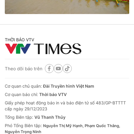
Giao lưu trực tuyến
Sản phẩm
Lịch phát sóng
Thị trường
Tư vấn
Chuyên mục khác
THỜI BÁO VTV
Emagazine
Podcast
Photo
Infographic
Theo dõi báo trên
Video
Shorts video
Cơ quan chủ quản:
Đài Truyền hình Việt Nam
Cơ quan báo chí:
Thời báo VTV
VTV Money
VTV Thể thao
Giấy phép hoạt động báo in và báo điện tử số 483/GP-BTTTT
cấp ngày 29/12/2023
Tổng Biên tập:
Vũ Thanh Thủy
VTV Sức khoẻ
Bất động sản
Phó Tổng Biên tập:
Nguyễn Thị Mỹ Hạnh, Phạm Quốc Thắng,
Nguyễn Trọng Ninh