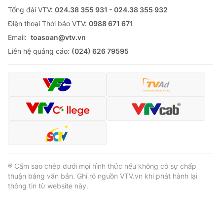
Thị trường 24h
Tấm lòng Việt
Tổng đài VTV:
024.38 355 931 - 024.38 355 932
Ðiện thoại Thời báo VTV:
0988 671 671
VTV4
Vươn mình bằng AI
Email:
toasoan@vtv.vn
Liên hệ quảng cáo:
(024) 626 79595
VTV9
VTV8
Liên hệ tòa soạn
English
THỜI BÁO VTV
® Cấm sao chép dưới mọi hình thức nếu không có sự chấp
thuận bằng văn bản. Ghi rõ nguồn VTV.vn khi phát hành lại
thông tin từ website này.
Theo dõi báo trên
Cơ quan chủ quản:
Đài Truyền hình Việt Nam