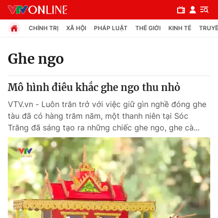
CHÍNH TRỊ
XÃ HỘI
PHÁP LUẬT
THẾ GIỚI
KINH TẾ
TRUYỀ
Ghe ngo
Chuyên mục
Mô hình điêu khắc ghe ngo thu nhỏ
Chính trị
VTV.vn - Luôn trăn trở với việc giữ gìn nghề đóng ghe
tàu đã có hàng trăm năm, một thanh niên tại Sóc
Xã hội
Trăng đã sáng tạo ra những chiếc ghe ngo, ghe cà...
Pháp luật
Y tế
Thế giới