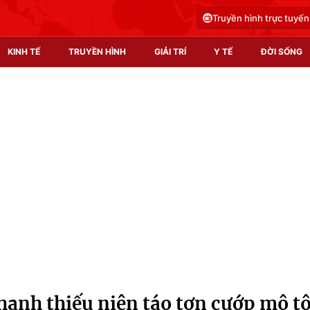
Truyền hình trực tuyến
KINH TẾ
TRUYỀN HÌNH
GIẢI TRÍ
Y TẾ
ĐỜI SỐNG
Pháp luật
Y tế
Truyền hình
Multimedia
Phim VTV
Video
Hậu trường
Shorts video
Nhân vật
Podcast
Khán giả
EMagazine
Giải sao mai
Photo
hanh thiếu niên táo tợn cướp mô t
Infographic