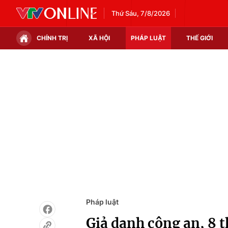
Thứ Sáu, 7/8/2026
CHÍNH TRỊ
XÃ HỘI
PHÁP LUẬT
THẾ GIỚI
Chính trị
Xã hội
Thế giới
Kinh tế
Tin tức
Tài chính
Thế giới đó đây
Thị trường
Câu chuyện quốc tế
Góc doanh nghiệp
Dữ liệu và đời sống
Pháp luật
Giả danh công an, 8 t