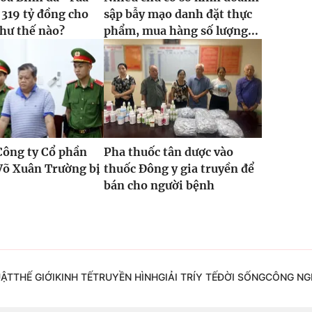
 319 tỷ đồng cho
sập bẫy mạo danh đặt thực
hư thế nào?
phẩm, mua hàng số lượng...
Công ty Cổ phần
Pha thuốc tân dược vào
Võ Xuân Trường bị
thuốc Đông y gia truyền để
bán cho người bệnh
UẬT
THẾ GIỚI
KINH TẾ
TRUYỀN HÌNH
GIẢI TRÍ
Y TẾ
ĐỜI SỐNG
CÔNG NG