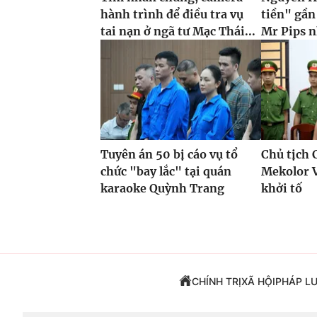
hành trình để điều tra vụ
tiền" gần
tai nạn ở ngã tư Mạc Thái...
Mr Pips n
Tuyên án 50 bị cáo vụ tổ
Chủ tịch 
chức "bay lắc" tại quán
Mekolor 
karaoke Quỳnh Trang
khởi tố
CHÍNH TRỊ
XÃ HỘI
PHÁP L