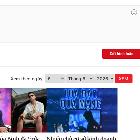
Gửi bình luận
Xem theo ngày
XEM
òa Bình đã “rửa
Nhiều chủ cơ sở kinh doanh