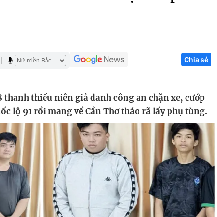
Góc ảnh
Giáo dục
Công nghệ
Chia sẻ
Tuyển sinh
Hitech Công ng
Học trực tuyến
Sản phẩm
 thanh thiếu niên giả danh công an chặn xe, cướp
g
Thị trường
ốc lộ 91 rồi mang về Cần Thơ tháo rã lấy phụ tùng.
Tư vấn