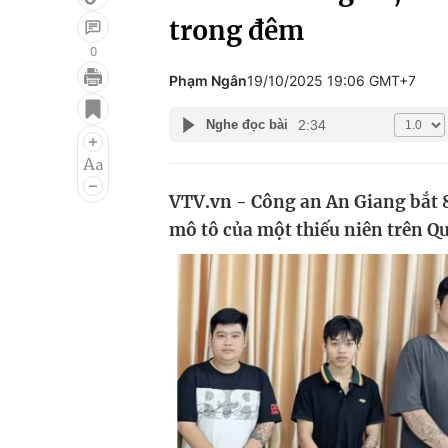
trong đêm
0
Phạm Ngân
19/10/2025 19:06 GMT+7
Giải trí
Đời sống
2:34
Nghe đọc bài
Điện ảnh
Du lịch
Âm nhạc
Làm đẹp
VTV.vn - Công an An Giang bắt 8
Sao
Chất lượng cuộc sốn
mô tô của một thiếu niên trên Qu