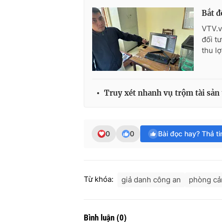
Bắt đ
VTV.v
đối t
thu l
Truy xét nhanh vụ trộm tài sản 
0
0
Bài đọc hay? Thả t
Từ khóa:
giả danh công an
phòng cả
Bình luận
(
0
)