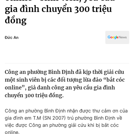
Chính trị
gia đình chuyển 300 triệu
Truyền hình
Văn hóa - Giải trí
đồng
Xã hội
Y tế
Đời sống
Pháp luật
Đức An
Công nghệ
Giáo dục
Y tế
Thế giới
Công an phường Bình Định đã kịp thời giải cứu
một sinh viên bị các đối tượng lừa đảo “bắt cóc
Tin tức
online”, giả danh công an yêu cầu gia đình
Kinh tế
chuyển 300 triệu đồng.
Thế giới đó đây
Tài chính
Dữ liệu và đời sống
Câu chuyện quốc tế
Công an phường Bình Định nhận được thư cảm ơn của
Thị trường
gia đình em T.M (SN 2007) trú phường Bình Định về
Truyền hình
Góc doanh nghiệp
việc được Công an phường giải cứu khi bị bắt cóc
online.