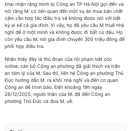
khai nhận rằng mình bị Công an TP Hà Nội gọi đến và
nói rằng M. có liên quan đến một vụ án mua bán chất
cấm cần hợp tác điều tra và không được nói với bất
kỳ ai kể cả gia đình. Vì vậy, họ đã yêu cầu M thuê nhà
THỜI BÁO VTV
nghỉ để ở một mình và không được đi bất cứ đâu. Họ
còn yêu cầu M. nói gia đình chuyển 300 triệu đồng để
phối hợp điều tra.
Theo dõi báo trên
Nhận thấy đây là thủ đoạn của tội phạm bắt cóc
online, cán bộ Công an phường đã giải thích và trấn
an tâm lý của M. Sau đó, liên hệ Công an phường Thủ
Cơ quan chủ quản:
Đài Truyền hình Việt Nam
Đức hướng dẫn M. ra khỏi nhà nghỉ và đến cơ quan
Cơ quan báo chí:
Thời báo VTV
Công an để trình báo. Đến khoảng 19h ngày
Giấy phép hoạt động báo in và báo điện tử số 483/GP-BTTTT
26/12/2025, người thân của M. đã đến Công an
cấp ngày 29/12/2023
phường Thủ Đức và đưa M. về.
Tổng Biên tập:
Vũ Thanh Thủy
Phó Tổng Biên tập:
Nguyễn Thị Mỹ Hạnh, Phạm Quốc Thắng,
Nguyễn Trọng Ninh
Tổng đài VTV:
024.38 355 931 - 024.38 355 932