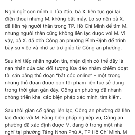
Photo
Infographic
Nghi ngờ con mình bị lừa đảo, bà X. liên tục gọi lại
điện thoại nhưng M. không bắt máy. Lo sợ nên bà X.
đã liên hệ người thân trong TP. Hồ Chí Minh để tìm M.
Video
Shorts video
nhưng người thân cũng không liên lạc được với M. Vì
vậy, bà X. đã đến Công an phường Bình Định để trình
VTV Money
VTV Thể thao
bày sự việc và nhờ sự trợ giúp từ Công an phường.
Sau khi tiếp nhận nguồn tin, nhận định có thể đây là
VTV Sức khoẻ
Bất động sản
nạn nhân của các đối tượng lừa đảo nhằm chiếm đoạt
tài sản bằng thủ đoạn “bắt cóc online” – một trong
Thị trường 24h
Tấm lòng Việt
những thủ đoạn được bọn tội phạm liên tục sử dụng
trong thời gian gần đây. Công an phường đã nhanh
VTV4
chóng triển khai các biện pháp xác minh, tìm kiếm.
Vươn mình bằng AI
Sau thời gian cố gắng liên lạc, Công an phường đã liên
VTV9
VTV8
lạc được với M. Bằng biện pháp nghiệp vụ, Công an
phường đã xác định được M. đang ở trong một nhà
Liên hệ tòa soạn
nghỉ tại phường Tăng Nhơn Phú A, TP Hồ Chí Minh. M
English