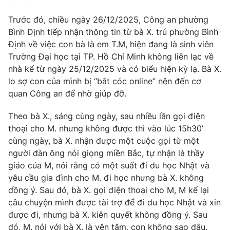
Phim VTV
Giải trí
Trước đó, chiều ngày 26/12/2025, Công an phường
Hậu trường
Bình Định tiếp nhận thông tin từ bà X. trú phường Bình
Điện ảnh
Đời sống
Nhân vật
Định về việc con bà là em T.M, hiện đang là sinh viên
Âm nhạc
Trường Đại học tại TP. Hồ Chí Minh không liên lạc về
Du lịch
Khán giả
nhà kể từ ngày 25/12/2025 và có biểu hiện kỳ lạ. Bà X.
Giáo dục
Sao
lo sợ con của mình bị ‘‘bắt cóc online’’ nên đến cơ
Làm đẹp
Giải sao mai
Tuyển sinh
quan Công an để nhờ giúp đỡ.
Công nghệ
Chất lượng cuộc sống
Học trực tuyến
Theo bà X., sáng cùng ngày, sau nhiều lần gọi điện
Hitech Công nghệ tương lai
thoại cho M. nhưng không được thì vào lúc 15h30’
Giao lưu trực tuyến
cùng ngày, bà X. nhận được một cuộc gọi từ một
Sản phẩm
người đàn ông nói giọng miền Bắc, tự nhận là thầy
Lịch phát sóng
Thị trường
giáo của M, nói rằng có một suất đi du học Nhật và
yêu cầu gia đình cho M. đi học nhưng bà X. không
Tư vấn
đồng ý. Sau đó, bà X. gọi điện thoại cho M, M kể lại
Chuyên mục khác
câu chuyện mình được tài trợ để đi du học Nhật và xin
được đi, nhưng bà X. kiên quyết không đồng ý. Sau
Emagazine
Podcast
đó, M. nói với bà X. là yên tâm, con không sao đâu.