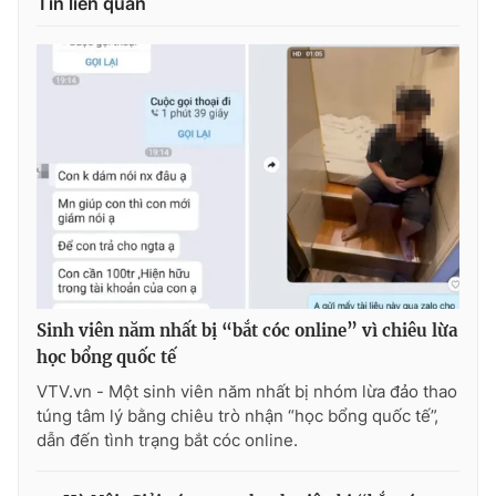
Tin liên quan
Ðiện thoại Thời báo VTV:
024.66 897 897
Email:
toasoan@vtv.vn
Liên hệ quảng cáo:
024-7300.7108
Sinh viên năm nhất bị “bắt cóc online” vì chiêu lừa
học bổng quốc tế
® Cấm sao chép dưới mọi hình thức nếu không có sự chấp
VTV.vn - Một sinh viên năm nhất bị nhóm lừa đảo thao
thuận bằng văn bản. Ghi rõ nguồn VTV.vn khi phát hành lại
túng tâm lý bằng chiêu trò nhận “học bổng quốc tế”,
thông tin từ website này.
dẫn đến tình trạng bắt cóc online.