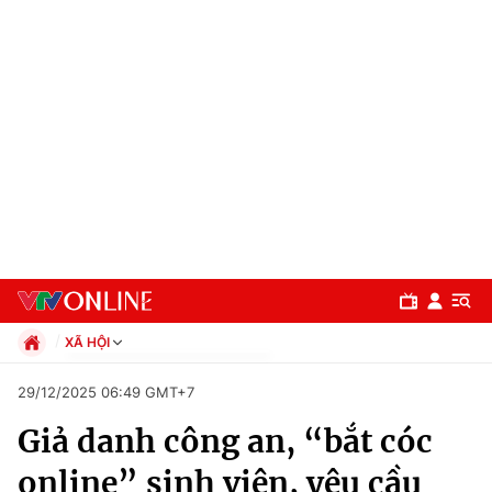
XÃ HỘI
Chính trị
29/12/2025 06:49 GMT+7
Xã hội
Giả danh công an, “bắt cóc
Pháp luật
Chuyên mục
Kinh tế
online” sinh viên, yêu cầu
Thể thao